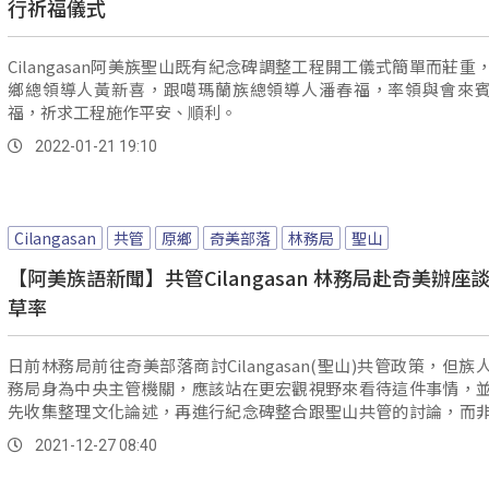
行祈福儀式
Cilangasan阿美族聖山既有紀念碑調整工程開工儀式簡單而莊重
鄉總領導人黃新喜，跟噶瑪蘭族總領導人潘春福，率領與會來
福，祈求工程施作平安、順利。
2022-01-21 19:10
Cilangasan
共管
原鄉
奇美部落
林務局
聖山
【阿美族語新聞】共管Cilangasan 林務局赴奇美辦座
草率
日前林務局前往奇美部落商討Cilangasan(聖山)共管政策，但族
務局身為中央主管機關，應該站在更宏觀視野來看待這件事情，
先收集整理文化論述，再進行紀念碑整合跟聖山共管的討論，而
供150萬經費，就草率交由豐濱鄉公所處理。
2021-12-27 08:40