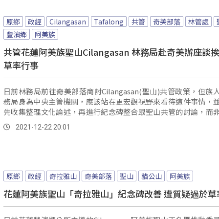
原鄉
政經
Cilangasan
Tafalong
共管
奇美部落
林管處
豐濱鄉
阿美族
共管花蓮阿美族聖山Cilangasan 林務局赴奇美辦座談
草率行事
日前林務局前往奇美部落商討Cilangasan(聖山)共管政策，但族
務局身為中央主管機關，應該站在更宏觀視野來看待這件事情，
先收集整理文化論述，再進行紀念碑整合跟聖山共管的討論，而
供150萬經費，就草率交由豐濱鄉公所處理。
2021-12-22 20:01
原鄉
政經
奇拉雅山
奇美部落
聖山
貓公山
阿美族
花蓮阿美族聖山「奇拉雅山」紀念碑改善 遭質疑過於草