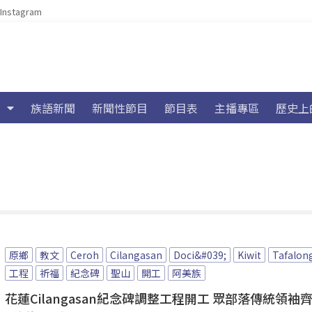
Instagram
族語新聞
新聞性節目
節目表
主播專區
歷史上
原鄉
教文
Ceroh
Cilangasan
Doci&#039;
Kiwit
Tafalon
工程
祈福
紀念碑
聖山
開工
阿美族
花蓮Cilangasan紀念碑調整工程開工 眾部落傳統領袖