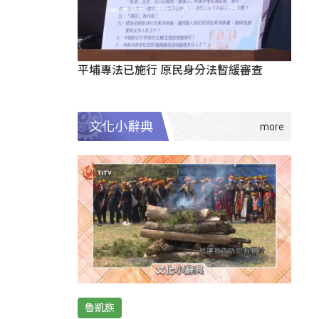
平埔專法已施行 原民身分法暫緩審查
文化小辭典
魯凱族