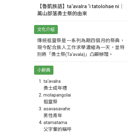
【魯凱族語】ta‘avalra ‘i tatolohae ni｜
萬山部落勇士祭的由來
文化介紹
傳統祖靈祭是一系列為期四個月的祭典，
現今配合族人工作求學濃縮為一天，並特
別將「勇士祭(Ta‘avala)」凸顯辦理。
小辭典
ta‘avalra
勇士成年禮
molapangolai
祖靈祭
asavasavahe
男性青年
atamatama
父字輩的稱呼