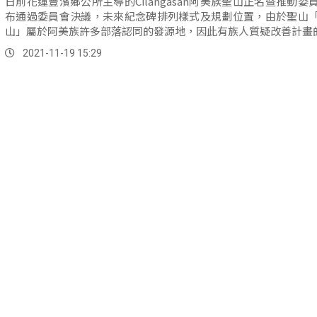
日前花蓮豐濱鄉公所主導的Cilangasan阿美族聖山正名暨推動委
布通過委員會決議，未來紀念碑排列樣式及規劃位置，由於聖山
山」屬於阿美族許多部落認同的發源地，因此有族人質疑改善計畫的正
2021-11-19 15:29