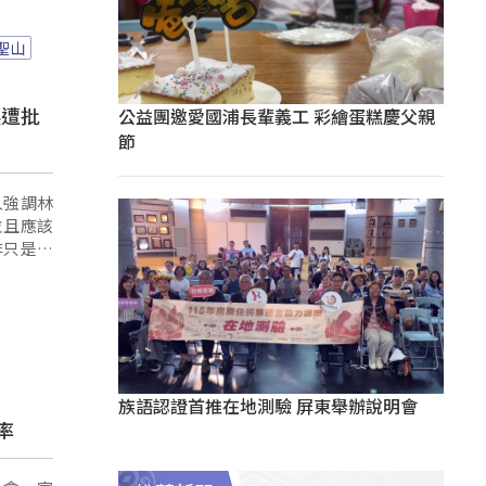
聖山
挨遭批
公益團邀愛國浦長輩義工 彩繪蛋糕慶父親
節
人強調林
並且應該
非只是提
族語認證首推在地測驗 屏東舉辦說明會
率