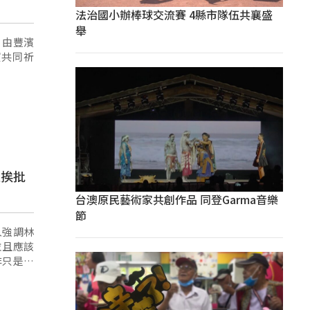
法治國小辦棒球交流賽 4縣市隊伍共襄盛
舉
，由豐濱
賓共同祈
談挨批
台澳原民藝術家共創作品 同登Garma音樂
節
人強調林
並且應該
非只是提