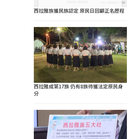
西拉雅族獲民族認定 原民日回顧正名歷程
西拉雅成第17族 仍有8族待獲法定原民身
分