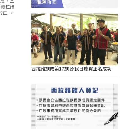
員會，宣
推薦新聞
「奇拉雅
...。
西拉雅族成第17族 原民日慶賀正名成功