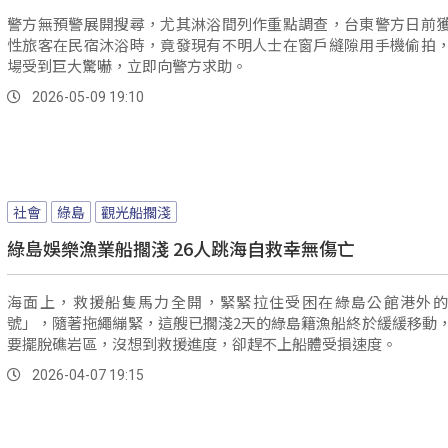
警方無預警展開搜尋，尤其淋浴間列作重點調查，台東警方日前
性旅客在民宿沐浴時，竟發現有不明人士在窗戶縫隙用手機偷拍
場受到巨大驚嚇，立即向警方求助。
2026-05-09 19:10
社會
綠島
觀光船擱淺
綠島娛樂漁業船擱淺 26人跳海自救幸無傷亡
海面上，救援船隻馬力全開，緊緊拉住受困在綠島公館港外的
號」，隨著拖繩繃緊，這艘已擱淺2天的綠島籍漁船終於緩緩移動
要擺脫礁岩區，沒想到救援進度，卻趕不上船體受損速度。
2026-04-07 19:15