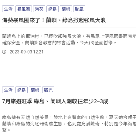
生活
暴風圈
海葵
綠島
蘭嶼
颱風
海葵暴風圈來了！蘭嶼、綠島掀起強風大浪
蘭嶼島上的椰油村，已經吹起強風大浪，有民眾上傳風雨畫面表
確保安全，蘭嶼鄉各教會的聚會活動，今天(3)全面暫停。
2023-09-03 12:21
生活
綠島
蘭嶼
觀光
7月旅遊旺季 綠島、蘭嶼人潮較往年少2–3成
綠島擁有天然自然美景，陸地上有豐富的自然生態，夏天適合親
蘭嶼和綠島的海底珊瑚礁生態，也到處充滿驚奇，特別是今年海
繁。