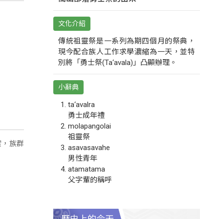
文化介紹
傳統祖靈祭是一系列為期四個月的祭典，
現今配合族人工作求學濃縮為一天，並特
別將「勇士祭(Ta‘avala)」凸顯辦理。
小辭典
ta‘avalra
勇士成年禮
molapangolai
祖靈祭
實，族群
asavasavahe
男性青年
atamatama
父字輩的稱呼
歷史上的今天