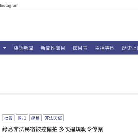
Instagram
族語新聞
新聞性節目
節目表
主播專區
歷史上
社會
偷拍
綠島
非法民宿
綠島非法民宿被控偷拍 多次違規勒令停業