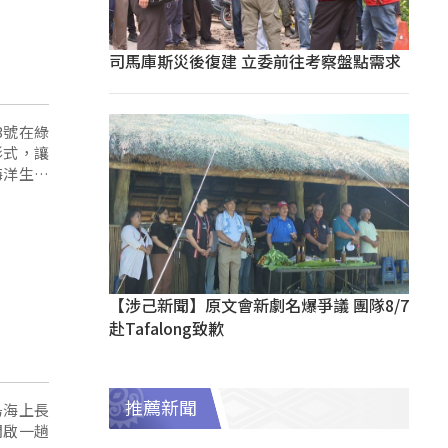
司馬庫斯災後復建 立委前往考察盤點需求
3號在綠
形式，讓
海洋生態
潛制度，
【涉己新聞】原文會新劇名爆爭議 團隊8/7
赴Tafalong致歉
推薦新聞
島海上長
開啟一趟