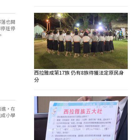
部落也開
鄉停班停
。
西拉雅成第17族 仍有8族待獲法定原民身
分
前進，在
完成小學