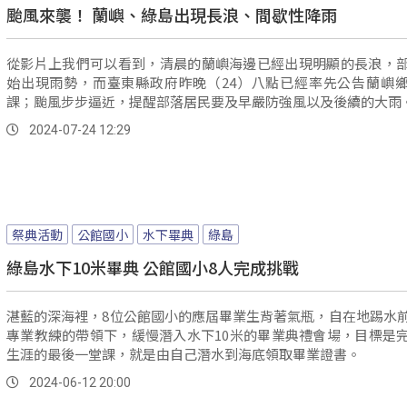
颱風來襲！ 蘭嶼、綠島出現長浪、間歇性降雨
從影片上我們可以看到，清晨的蘭嶼海邊已經出現明顯的長浪，
始出現雨勢，而臺東縣政府昨晚（24）八點已經率先公告蘭嶼
課；颱風步步逼近，提醒部落居民要及早嚴防強風以及後續的大雨
2024-07-24 12:29
祭典活動
公館國小
水下畢典
綠島
綠島水下10米畢典 公館國小8人完成挑戰
湛藍的深海裡，8位公館國小的應屆畢業生背著氣瓶，自在地踢水
專業教練的帶領下，緩慢潛入水下10米的畢業典禮會場，目標是
生涯的最後一堂課，就是由自己潛水到海底領取畢業證書。
2024-06-12 20:00