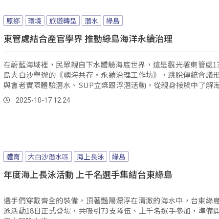
原鄉
環境
旅遊轉型
潛水
綠島
東管處結合產官學界 推動綠島海洋永續治理
在蔚藍海域裡，民眾親自下水體驗海底世界，這是觀光署東管處1
島大白沙舉辦的《嶼海共存・永續治理工作坊》，跳脫傳統會議
與會者實際體驗潛水、SUP立槳跟浮潛活動，從親身接觸中了解
與空間利用的重要，也希望以大白沙作為示範場域，建立專業導
2025-10-17 12:24
讓保育跟產業能夠並行發展。
體育
大白沙潛水區
海上長泳
綠島
年度海上長泳活動 上千名選手集結台東綠島
選手們穿戴齊全的裝備，頂著豔陽漂浮在清澈的海水中，台東綠
泳活動18日正式登場，共吸引73支隊伍、上千名選手參加，準備