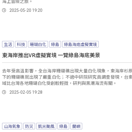
海上冒險之旅。
2025-05-20 19:20
生活
科技
珊瑚白化
綠島
綠島海底虛擬實境
東海岸推出VR虛擬實境 一覽綠島海底美景
去年受高溫影響，全台海岸珊瑚礁出現大量白化現象，東海岸杉
下的珊瑚礁就出現了嚴重白化；不過中研院研究員調查發現，台
域比台灣各地珊瑚白化受創較輕微，研判與黑潮海流有關。
2025-02-05 19:28
山海氣象
防災
凱米颱風
綠島
蘭嶼