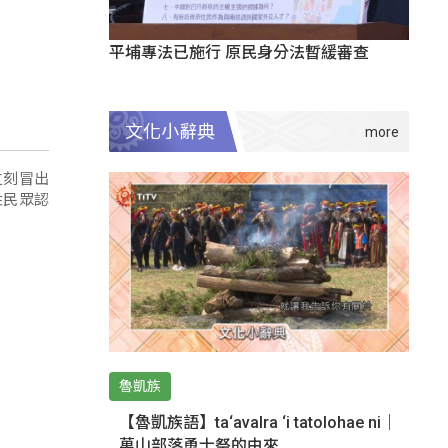
平埔專法已施行 原民身分法暫緩審查
文化小辭典
立刻冒出
姓民眾認
魯凱族
【魯凱族語】ta‘avalra ‘i tatolohae ni｜
萬山部落勇士祭的由來