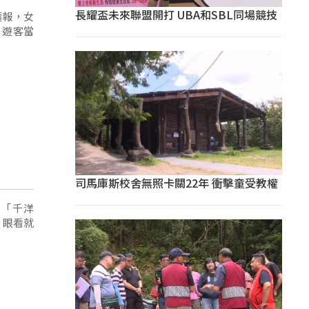
長耀盃未來聯盟開打 UBA和SBL同場競技
獲報，女
，遊客當
司馬庫斯校舍無照卡關22年 衝擊童受教權
「千洋
，眼看就