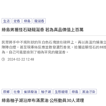
生活
定香
綠島
龍涎香
綠島男獲怪石疑龍涎香 若為真品價值上百萬
民眾將手中不規則狀的灰白色石塊放在磅秤上，再以高溫灼燒後
陣陣白煙，甚至現牽絲反應並散發濃烈香氣，拾獲這顆怪石的林
為，自己可能是撿到了極為罕見的龍涎香。
2024-02-22 12:48
原鄉
社會
偷排廢油
柚子湖
生態破壞
綠島
黑油汙染
綠島柚子湖沿岸布滿黑油 公所動員30人清理