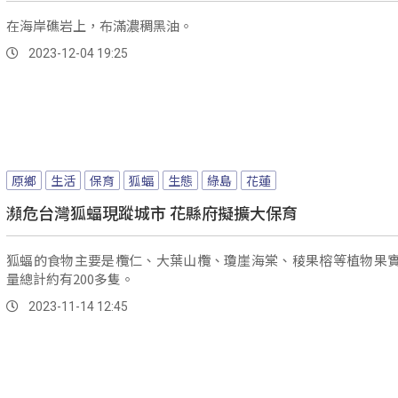
在海岸礁岩上，布滿濃稠黑油。
2023-12-04 19:25
原鄉
生活
保育
狐蝠
生態
綠島
花蓮
瀕危台灣狐蝠現蹤城市 花縣府擬擴大保育
狐蝠的食物主要是欖仁、大葉山欖、瓊崖海棠、稜果榕等植物果
量總計約有200多隻。
2023-11-14 12:45