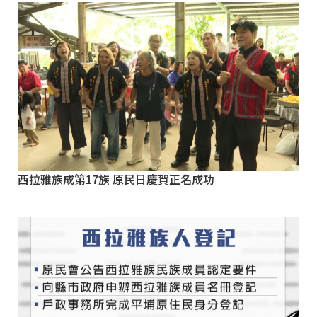
西拉雅族成第17族 原民日慶賀正名成功