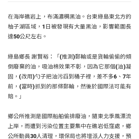
在海岸礁岩上，布滿濃稠黑油。台東綠島東北方的
柚子湖區域，1日被發現有大量黑油，影響範圍長
達50公尺左右。
綠島鄉長 謝賢裕：「(推測)郵輪或是貨輪偷偷的傾
倒廢棄的油，吸油棉效果不彰，因為它那個(油)凝
固，(改用)勺子把油污舀到桶子裡，差不多6、7年
前，(當時)抓到的那條郵輪，然後於國際法可能有
賠。」
鄉公所推測是國際船舶偷排廢油，隨東北季風漂流
上岸，而遭到污染位置主要集中在礁岩低窪處，鄉
公所動員30人清理，環保局也將增派人力支援，預