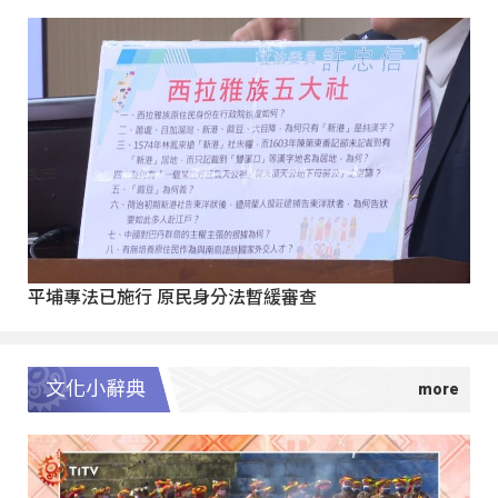
平埔專法已施行 原民身分法暫緩審查
文化小辭典