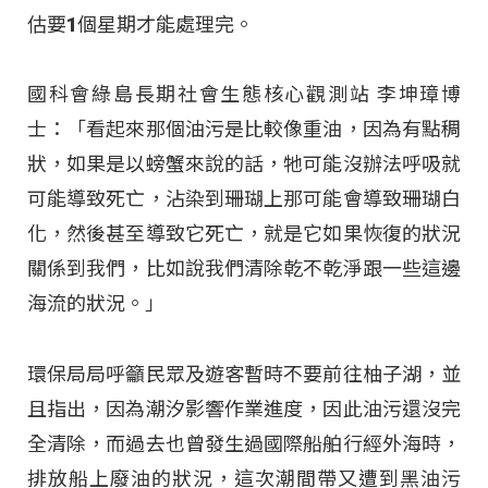
估要1個星期才能處理完。
國科會綠島長期社會生態核心觀測站 李坤璋博
士：「看起來那個油污是比較像重油，因為有點稠
狀，如果是以螃蟹來說的話，牠可能沒辦法呼吸就
可能導致死亡，沾染到珊瑚上那可能會導致珊瑚白
化，然後甚至導致它死亡，就是它如果恢復的狀況
關係到我們，比如說我們清除乾不乾淨跟一些這邊
海流的狀況。」
環保局局呼籲民眾及遊客暫時不要前往柚子湖，並
且指出，因為潮汐影響作業進度，因此油污還沒完
全清除，而過去也曾發生過國際船舶行經外海時，
排放船上廢油的狀況，這次潮間帶又遭到黑油污