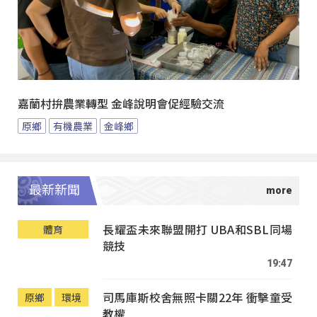
嘉蘭村拚農業轉型 金峰說明會促經驗交流
原鄉
有機農業
金峰鄉
最新新聞
長耀盃未來聯盟開打 UBA和SBL同場
體育
競技
19:47
司馬庫斯校舍無照卡關22年 衝擊童受
原鄉
環境
教權