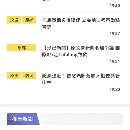
19:40
司馬庫斯災後復建 立委前往考察盤點
交通
原鄉
需求
19:37
【涉己新聞】原文會新劇名爆爭議 團
原鄉
隊8/7赴Tafalong致歉
19:31
颱風逼近！普悠瑪部落族人勘查共管
原鄉
防災
山林
19:20
推薦新聞