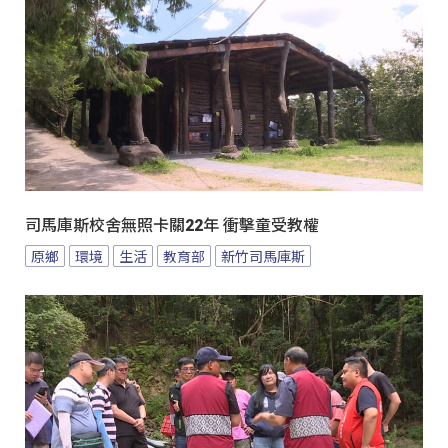
司馬庫斯校舍無照卡關22年 衝擊童受教權
原鄉
環境
生活
教育部
新竹司馬庫斯