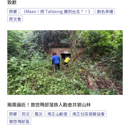
致歉
原鄉
《Maan！把 Tafalong 搬到台北？！》
劇名爭議
原文會
颱風逼近！普悠瑪部落族人勘查共管山林
原鄉
防災
風災
南王山勘查
南王社區發展協會
普悠瑪部落