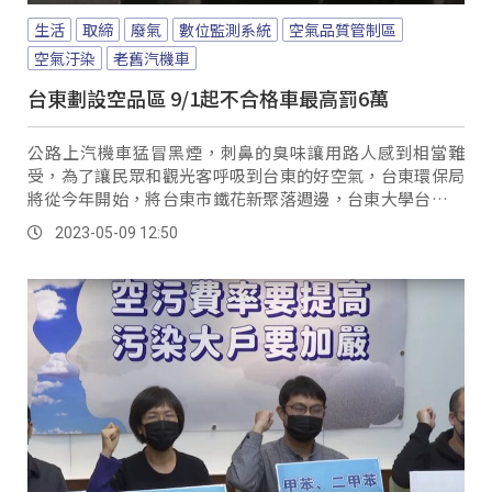
生活
取締
廢氣
數位監測系統
空氣品質管制區
空氣汙染
老舊汽機車
台東劃設空品區 9/1起不合格車最高罰6萬
公路上汽機車猛冒黑煙，刺鼻的臭味讓用路人感到相當難
受，為了讓民眾和觀光客呼吸到台東的好空氣，台東環保局
將從今年開始，將台東市鐵花新聚落週邊，台東大學台東校
區、鯉魚山以及公車轉運站區域，劃設為「空氣品質管制
2023-05-09 12:50
區」，並從9月1號開始，透過科技執法方式，取締沒有取得
排氣檢驗合格的汽機車，如果違規將會開罰500元以上6萬元
以下罰鍰。