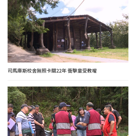
司馬庫斯校舍無照卡關22年 衝擊童受教權