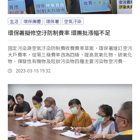
生活
環保團體
環保署
空氣汙染
環保署擬修空汙防制費率 環團批漲幅不足
固定污染源空氣汙染防制費收費費率草案，環保署增訂空污
大戶費率，從第三級費率改為四級，提高氮氧化物、硫氧化
物、揮發性有機物及粒狀污染物四種主要污染物空污費，以
經濟誘因引導業者減少排放。
2023-03-15 19:32