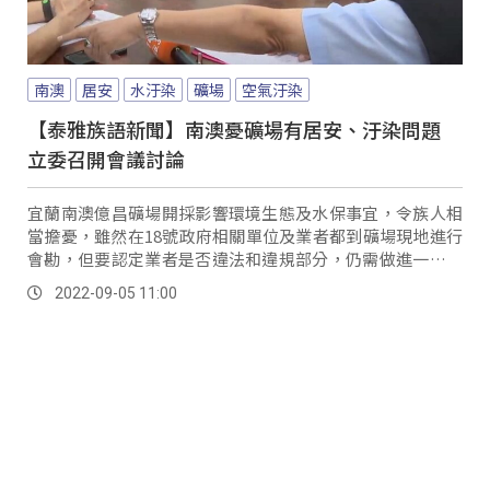
南澳
居安
水汙染
礦場
空氣汙染
【泰雅族語新聞】南澳憂礦場有居安、汙染問題
立委召開會議討論
宜蘭南澳億昌礦場開採影響環境生態及水保事宜，令族人相
當擔憂，雖然在18號政府相關單位及業者都到礦場現地進行
會勘，但要認定業者是否違法和違規部分，仍需做進一步的
討論，因此立委孔文吉在30號，召集原民會、礦務局、環保
2022-09-05 11:00
署、警政署等行政單位，舉行會議。