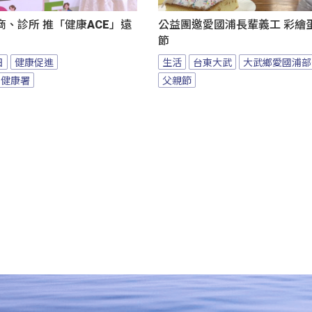
、診所 推「健康ACE」遠
公益團邀愛國浦長輩義工 彩繪
節
日
健康促進
生活
台東大武
大武鄉愛國浦部
民健康署
父親節