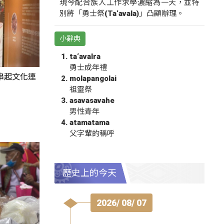
現今配合族人工作求學濃縮為一天，並特
別將「勇士祭(Ta‘avala)」凸顯辦理。
小辭典
ta‘avalra
勇士成年禮
氛串起文化連
molapangolai
祖靈祭
asavasavahe
男性青年
atamatama
父字輩的稱呼
歷史上的今天
2026/ 08/ 07