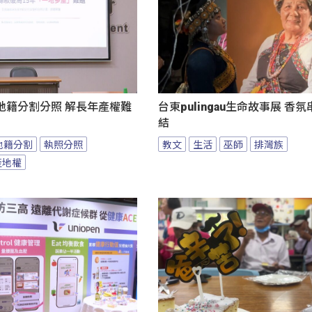
地籍分割分照 解長年產權難
台東pulingau生命故事展 香
結
地籍分割
執照分照
教文
生活
巫師
排灣族
產地權