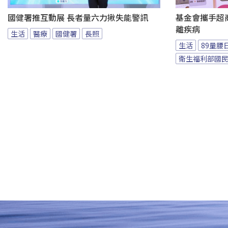
國健署推互動展 長者量六力揪失能警訊
基金會攜手超商
離疾病
生活
醫療
國健署
長照
生活
89量腰
衛生福利部國