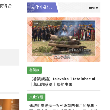
取得合
文化小辭典
魯凱族
【魯凱族語】ta‘avalra ‘i tatolohae ni
｜萬山部落勇士祭的由來
文化介紹
傳統祖靈祭是一系列為期四個月的祭典，