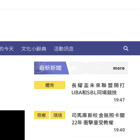
的今天
文化小辭典
活動訊息
最新新聞
長耀盃未來聯盟開打
體育
UBA和SBL同場競技
19:47
司馬庫斯校舍無照卡關
原鄉
環境
22年 衝擊童受教權
19:40