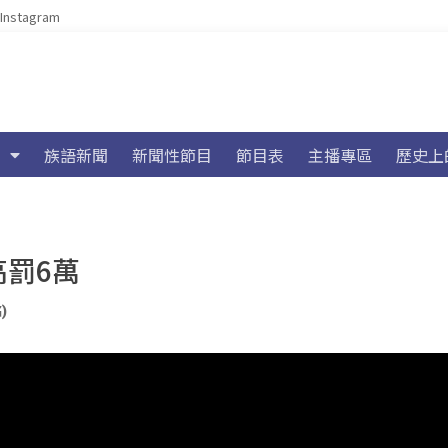
Instagram
族語新聞
新聞性節目
節目表
主播專區
歷史上
高罰6萬
)