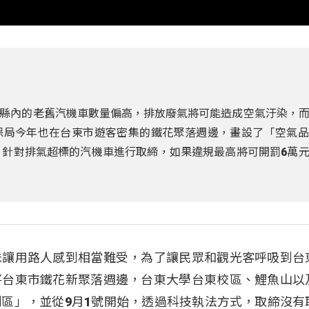
縣內的老舊汽機車數量偏高，排放廢氣將可能造成空氣汙染，
保局今年也在台東市遊客密集的鐵花聚落週邊，畫設了「空氣品
，針對排氣超標的汽機車進行取締，如果違規最高將可開罰6萬
味讓用路人感到相當難受，為了讓民眾和觀光客呼吸到台
將台東市鐵花新聚落週邊，台東大學台東校區、鯉魚山以
區」，並從9月1號開始，透過科技執法方式，取締沒有