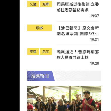
司馬庫斯災後復建 立委
交通
原鄉
前往考察盤點需求
19:37
【涉己新聞】原文會新
原鄉
劇名爆爭議 團隊8/7赴
Tafalong致歉
19:31
颱風逼近！普悠瑪部落
原鄉
防災
族人勘查共管山林
19:20
推薦新聞