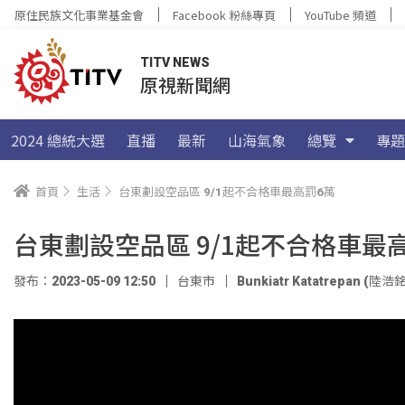
原住民族文化事業基金會
Facebook 粉絲專頁
YouTube 頻道
TITV NEWS
原視新聞網
2024 總統大選
直播
最新
山海氣象
總覽
專題
首頁
生活
台東劃設空品區 9/1起不合格車最高罰6萬
台東劃設空品區 9/1起不合格車最
發布：2023-05-09 12:50
台東市
Bunkiatr Katatrepan (陸浩銘