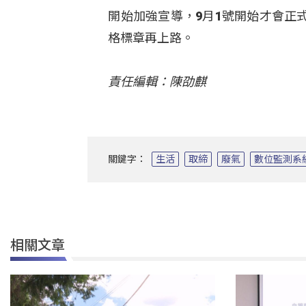
開始加強宣導，9月1號開始才會正
格標章再上路。
責任編輯：陳劭麒
關鍵字：
生活
取締
廢氣
數位監測系
相關文章