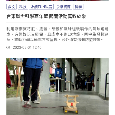
教文
科技
永續FUN科展
永續資源
科學
台東舉辦科學嘉年華 闖關活動寓教於樂
利用廢棄寶特瓶、瓶蓋、牙籤和氣球組裝製作的氣球跑跑
車，有趣好玩又環保，且成本不到10塊錢，國中生發揮創
意，將動力學以簡單方式呈現，另外還有這個防盜裝置，學
生運用簡易的配線板，就使蜂鳴器作響，達到警示作用。
2023-05-01 12:40