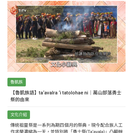
魯凱族
【魯凱族語】ta‘avalra ‘i tatolohae ni｜萬山部落勇士
祭的由來
文化介紹
傳統祖靈祭是一系列為期四個月的祭典，現今配合族人工
作求學濃縮為一天，並特別將「勇士祭(Ta‘avala)」凸顯辦