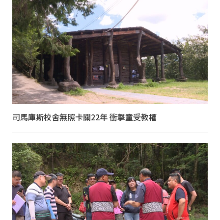
司馬庫斯校舍無照卡關22年 衝擊童受教權