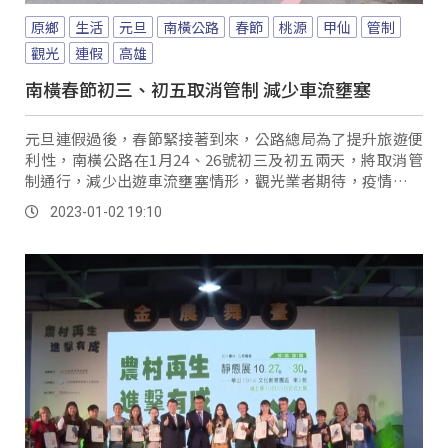
原鄉
生活
元旦
南橫公路
春節
桃源
甲仙
管制
觀光
連假
高雄
南橫春節初三、初五取消管制 減少車流壅塞
元旦連假過後，春節緊接著到來，公路總局為了提升旅遊便
利性，南橫公路在1月24、26號初三及初五兩天，將取消管
制通行，減少出遊車流壅塞情形，觀光業者期待，疫情趨緩
以及南橫開通能帶給部落人潮。
2023-01-02 19:10