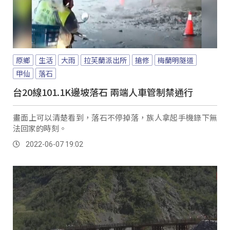
原鄉
生活
大雨
拉芙蘭派出所
搶修
梅蘭明隧道
甲仙
落石
台20線101.1K邊坡落石 兩端人車管制禁通行
畫面上可以清楚看到，落石不停掉落，族人拿起手機錄下無
法回家的時刻。
2022-06-07 19:02