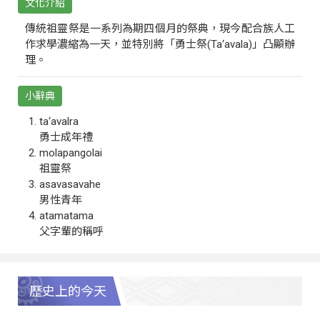
文化介紹
傳統祖靈祭是一系列為期四個月的祭典，現今配合族人工
作求學濃縮為一天，並特別將「勇士祭(Ta‘avala)」凸顯辦
理。
小辭典
ta‘avalra
勇士成年禮
molapangolai
祖靈祭
asavasavahe
男性青年
atamatama
父字輩的稱呼
歷史上的今天