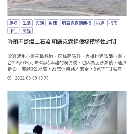
原鄉
生活
交通
封閉
明霸克露鋼便橋
桃源
梅雨
甲仙
高雄
降雨不斷爆土石流 明霸克露鋼便橋預警性封閉
滾滾泥水不斷衝擊橋墩，因鋒面侵襲，高雄桃源降雨不斷，
台20線93K到98K臨時興建的鋼便橋，也因為泥沙淤積，通洪
斷面一度剩3公尺高，為確保用路人安全，8號下午1點宣布
預警性封閉，預計9號上午點開放通行。
2022-06-08 19:03