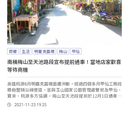
原鄉
生活
明罷克露橋
梅山
甲仙
南橫梅山至天池路段宣布提前通車！當地店家歡喜
等待商機
高雄桃源8月明霸克露橋面遭沖斷，經過四個多月甲仙工務段
積極整頓沿線便道，並與玉山國家公園管理處警局及甲仙、
寶來、桃源多方協調，梅山至天池段提前於12月1日通車，
讓遊客享受山櫻花、梅花花期體驗享受高山之...。
2021-11-23 19:25