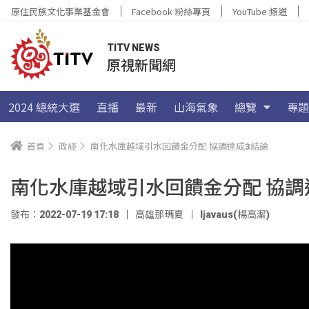
原住民族文化事業基金會
Facebook 粉絲專頁
YouTube 頻道
TITV NEWS
原視新聞網
2024 總統大選
直播
最新
山海氣象
總覽
專題
首頁
政經
南化水庫越域引水回饋金分配 協調達成3結論
南化水庫越域引水回饋金分配 協調
發布：2022-07-19 17:18
高雄那瑪夏
ljavaus(楊高潔)