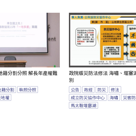
地籍分割分照 解長年產權難
政院版災防法修法 海嘯、堰塞
別
地籍分割
執照分照
公告
政經
防災
修法
產地權
成立防災協作中心
海嘯
災害防
馬太鞍堰塞湖