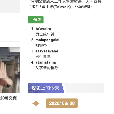
現今配合族人工作求學濃縮為一天，並特
別將「勇士祭(Ta‘avala)」凸顯辦理。
小辭典
ta‘avalra
勇士成年禮
molapangolai
祖靈祭
asavasavahe
男性青年
atamatama
父字輩的稱呼
歷史上的今天
20萬交保
2026/ 08/ 08