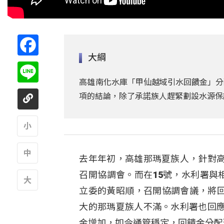
Facebook
大綱
Line
高雄南化水庫「甲仙越域引水回饋金」分
項的結論，除了承諾族人趕緊劃設水源保
A
去年年初，高雄那瑪夏族人，針對
A
召開協調會。而在15號，水利署與
立委的黃昭順，召開協調會議，將回
A
大的那瑪夏族人不滿。水利署也回
金增加，如今通管穩定，回饋金分配