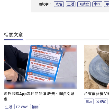
關鍵字：
政經
生活
回饋金
水區
相關文章
海外網購App為民間營運 收費、個資引疑
台東窯藝慶父
慮
生活
父親節
生活
EZ WAY
報關