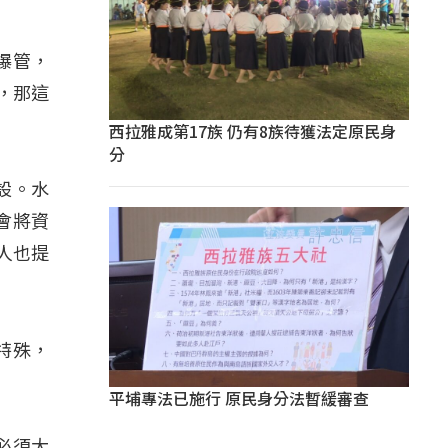
爆管，
，那這
西拉雅成第17族 仍有8族待獲法定原民身
分
設。水
會將資
人也提
特殊，
平埔專法已施行 原民身分法暫緩審查
必須大