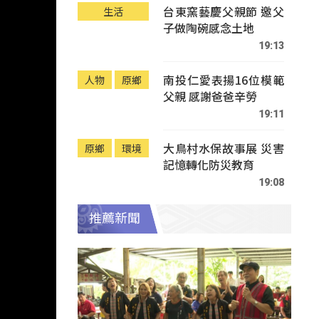
台東窯藝慶父親節 邀父
生活
子做陶碗感念土地
19:13
南投仁愛表揚16位模範
人物
原鄉
父親 感謝爸爸辛勞
19:11
大鳥村水保故事展 災害
原鄉
環境
記憶轉化防災教育
19:08
推薦新聞