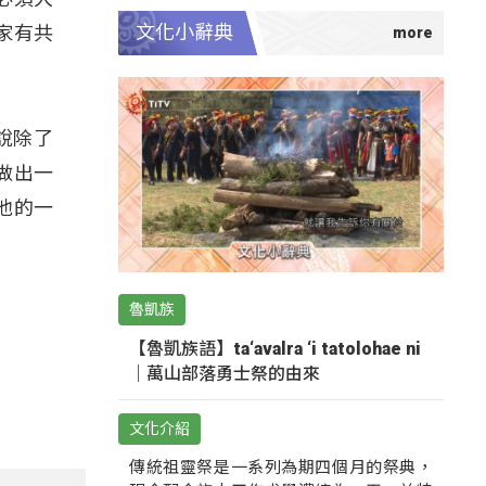
文化小辭典
家有共
是說除了
做出一
他的一
魯凱族
【魯凱族語】ta‘avalra ‘i tatolohae ni
｜萬山部落勇士祭的由來
文化介紹
傳統祖靈祭是一系列為期四個月的祭典，