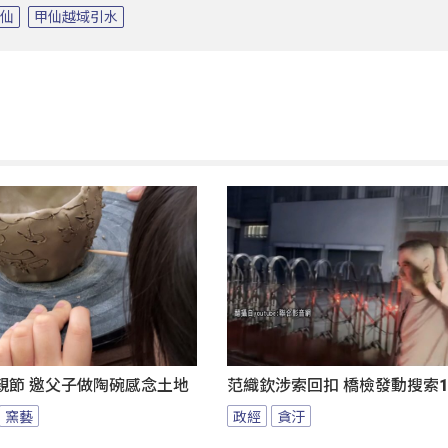
甲仙
甲仙越域引水
親節 邀父子做陶碗感念土地
范織欽涉索回扣 橋檢發動搜索1
窯藝
政經
貪汙