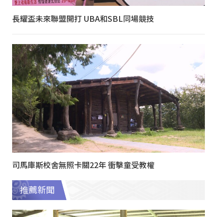
長耀盃未來聯盟開打 UBA和SBL同場競技
司馬庫斯校舍無照卡關22年 衝擊童受教權
推薦新聞