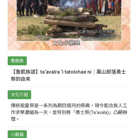
魯凱族
【魯凱族語】ta‘avalra ‘i tatolohae ni｜萬山部落勇士
祭的由來
文化介紹
傳統祖靈祭是一系列為期四個月的祭典，現今配合族人工
作求學濃縮為一天，並特別將「勇士祭(Ta‘avala)」凸顯辦
理。
小辭典