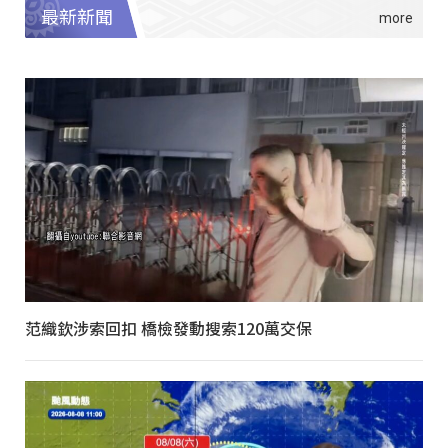
最新新聞
范織欽涉索回扣 橋檢發動搜索120萬交保