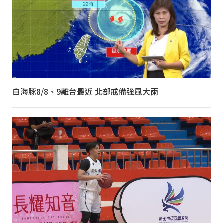
白海豚8/8、9離台最近 北部戒備強風大雨