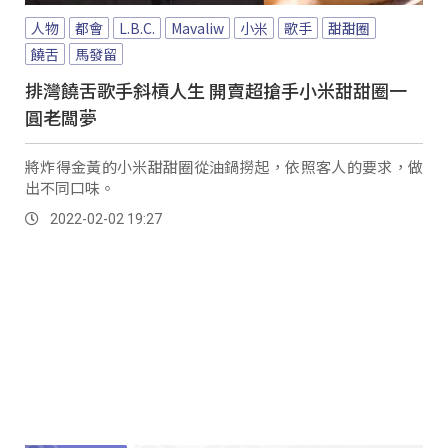
人物
都會
L.B.C.
Mavaliw
小米
歌手
甜甜圈
饒舌
馬發留
排灣饒舌歌手斜槓人生 開賣超搶手小米甜甜圈一
圓老闆夢
將炸得金黃的小米甜甜圈從油鍋撈起，依照客人的要求，做
出不同口味。
2022-02-02 19:27