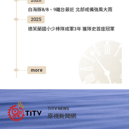
2026
白海豚8/8、9離台最近 北部戒備強風大雨
2025
德芙蘭國小少棒隊成軍3年 獲隊史首座冠軍
more
TITV NEWS
原視新聞網