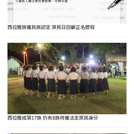
西拉雅族獲民族認定 原民日回顧正名歷程
西拉雅成第17族 仍有8族待獲法定原民身分