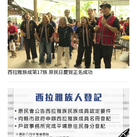
西拉雅族成第17族 原民日慶賀正名成功