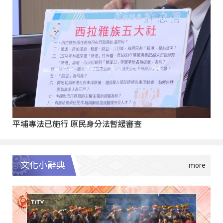
平埔專法已施行 原民身分法暫緩審查
文化小辭典