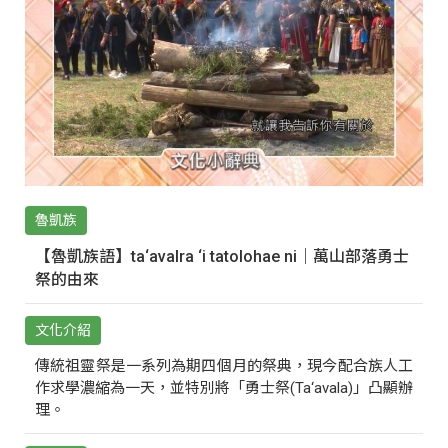
魯凱族
【魯凱族語】ta‘avalra ‘i tatolohae ni｜萬山部落勇士
祭的由來
文化介紹
傳統祖靈祭是一系列為期四個月的祭典，現今配合族人工
作求學濃縮為一天，並特別將「勇士祭(Ta‘avala)」凸顯辦
理。