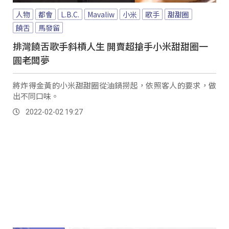
人物
都會
L.B.C.
Mavaliw
小米
歌手
甜甜圈
饒舌
馬發留
排灣饒舌歌手斜槓人生 開賣超搶手小米甜甜圈一
圓老闆夢
將炸得金黃的小米甜甜圈從油鍋撈起，依照客人的要求，做
出不同口味。
2022-02-02 19:27