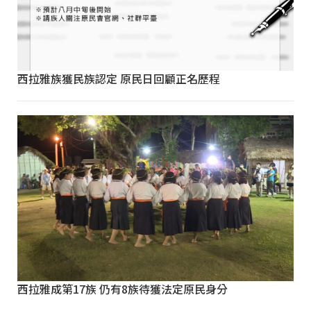
西拉雅族獲民族認定 原民日回顧正名歷程
西拉雅成第17族 仍有8族待獲法定原民身分