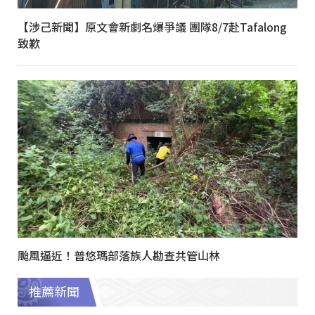
【涉己新聞】原文會新劇名爆爭議 團隊8/7赴Tafalong
致歉
颱風逼近！普悠瑪部落族人勘查共管山林
推薦新聞