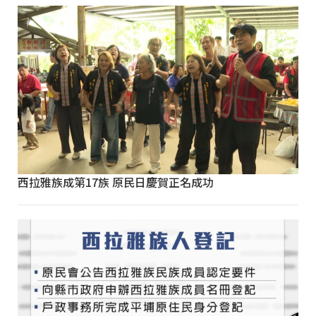
西拉雅族成第17族 原民日慶賀正名成功