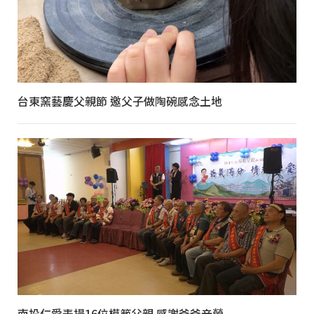
台東窯藝慶父親節 邀父子做陶碗感念土地
南投仁愛表揚16位模範父親 感謝爸爸辛勞