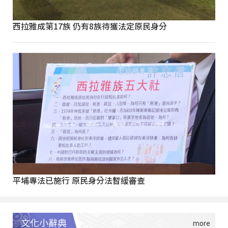
西拉雅成第17族 仍有8族待獲法定原民身分
平埔專法已施行 原民身分法暫緩審查
文化小辭典