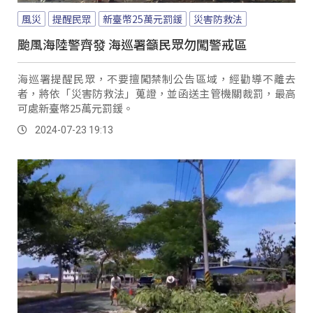
風災
提醒民眾
新臺幣25萬元罰鍰
災害防救法
颱風海陸警齊發 海巡署籲民眾勿闖警戒區
海巡署提醒民眾，不要擅闖禁制公告區域，經勸導不離去
者，將依「災害防救法」蒐證，並函送主管機關裁罰，最高
可處新臺幣25萬元罰鍰。
2024-07-23 19:13