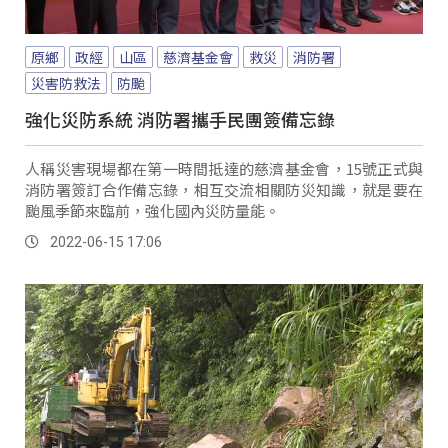
原鄉
政經
山區
慈濟基金會
救災
消防署
災害防救法
防颱
強化災防系統 消防署攜手民團簽備忘錄
人稱災害現場都在第一時間抵達的慈濟基金會，15號正式與
消防署簽訂合作備忘錄，相互交流相關防災知識，就是要在
颱風季節來臨前，強化國內災防量能。
2022-06-15 17:06