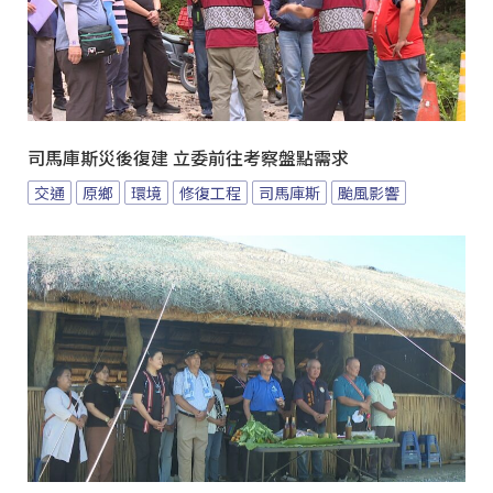
司馬庫斯災後復建 立委前往考察盤點需求
交通
原鄉
環境
修復工程
司馬庫斯
颱風影響