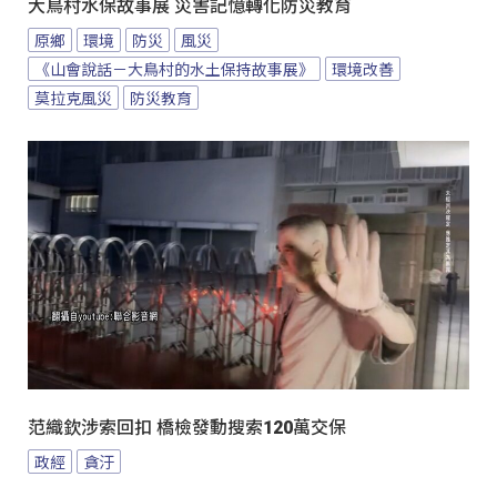
大鳥村水保故事展 災害記憶轉化防災教育
原鄉
環境
防災
風災
《山會說話－大鳥村的水土保持故事展》
環境改善
莫拉克風災
防災教育
范織欽涉索回扣 橋檢發動搜索120萬交保
政經
貪汙