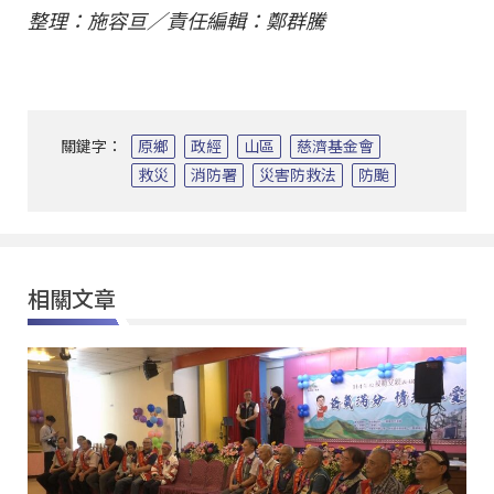
整理：施容亘／責任編輯：鄭群騰
關鍵字：
原鄉
政經
山區
慈濟基金會
救災
消防署
災害防救法
防颱
相關文章