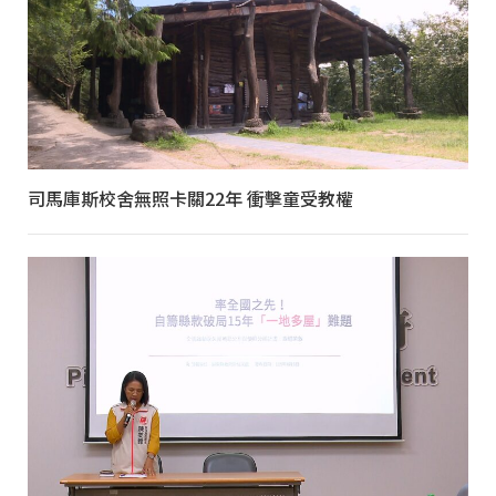
司馬庫斯校舍無照卡關22年 衝擊童受教權