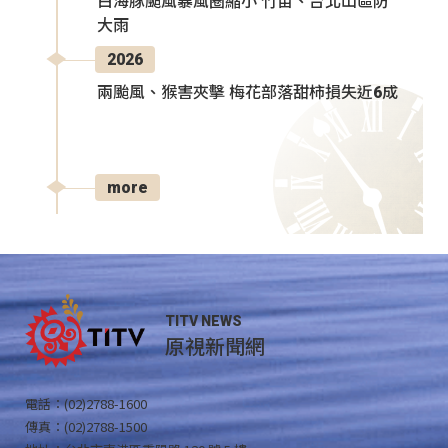
白海豚颱風暴風圈縮小 竹苗、台北山區防
大雨
2026
兩颱風、猴害夾擊 梅花部落甜柿損失近6成
more
TITV NEWS
原視新聞網
電話：(02)2788-1600
傳真：(02)2788-1500