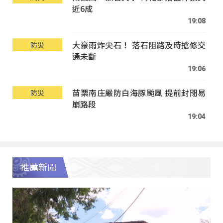
近6成
19:08
大豪雨炸尖石！ 落石阻路及時搶修交
防災
通未斷
19:06
苗栗南庄嚴防白海豚颱風 提前封閉易
防災
崩路段
19:04
推薦新聞