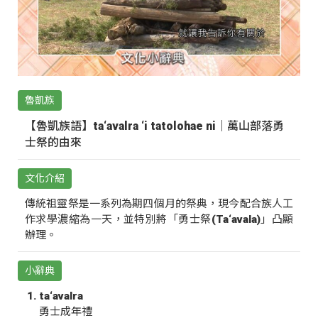
魯凱族
【魯凱族語】ta‘avalra ‘i tatolohae ni｜萬山部落勇
士祭的由來
文化介紹
傳統祖靈祭是一系列為期四個月的祭典，現今配合族人工
作求學濃縮為一天，並特別將「勇士祭(Ta‘avala)」凸顯
辦理。
小辭典
ta‘avalra
勇士成年禮