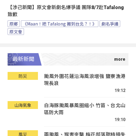
【涉己新聞】原文會新劇名爆爭議 團隊8/7赴Tafalong
致歉
原鄉
《Maan！把 Tafalong 搬到台北？！》
劇名爭議
原文會
最新新聞
颱風外圍花蓮沿海風浪增強 鹽寮漁港
防災
現長浪
19:12
白海豚颱風暴風圈縮小 竹苗、台北山
山海氣象
區防大雨
19:10
兩颱風、猴害夾擊 梅花部落甜柿損失
風災