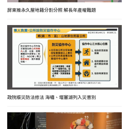
屏東推永久屋地籍分割分照 解長年產權難題
政院版災防法修法 海嘯、堰塞湖列入災害別