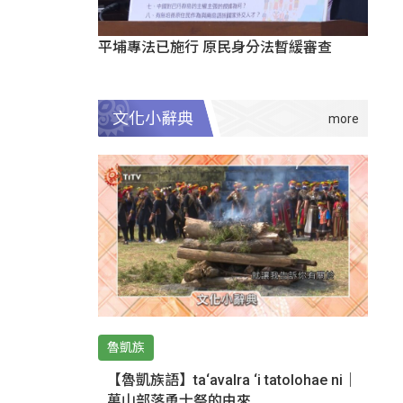
平埔專法已施行 原民身分法暫緩審查
文化小辭典
魯凱族
【魯凱族語】ta‘avalra ‘i tatolohae ni｜
萬山部落勇士祭的由來