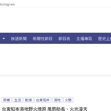
Instagram
族語新聞
新聞性節目
節目表
主播專區
歷史上
原鄉
生活
乾燥
台東知本
濕地
火勢
台東知本濕地野火燎原 風勢助長、火光漫天