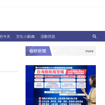
的今天
文化小辭典
活動訊息
最新新聞