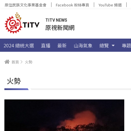
原住民族文化事業基金會
Facebook 粉絲專頁
YouTube 頻道
TITV NEWS
原視新聞網
2024 總統大選
直播
最新
山海氣象
總覽
專題
首頁
火勢
火勢