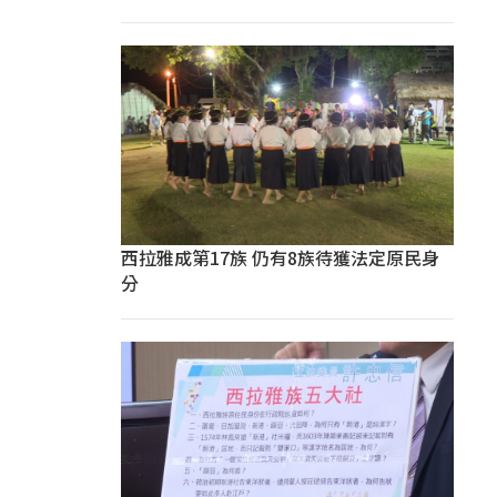
西拉雅成第17族 仍有8族待獲法定原民身
分