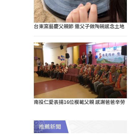
台東窯藝慶父親節 邀父子做陶碗感念土地
南投仁愛表揚16位模範父親 感謝爸爸辛勞
推薦新聞