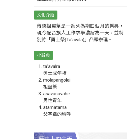
文化介紹
傳統祖靈祭是一系列為期四個月的祭典，
現今配合族人工作求學濃縮為一天，並特
別將「勇士祭(Ta‘avala)」凸顯辦理。
小辭典
ta‘avalra
勇士成年禮
molapangolai
祖靈祭
asavasavahe
男性青年
atamatama
父字輩的稱呼
歷史上的今天