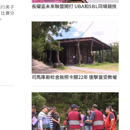
長耀盃未來聯盟開打 UBA和SBL同場競技
進行男子
；比賽分
。
司馬庫斯校舍無照卡關22年 衝擊童受教權