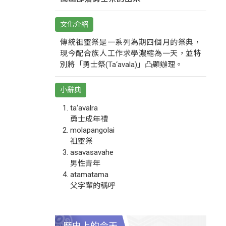
文化介紹
傳統祖靈祭是一系列為期四個月的祭典，
現今配合族人工作求學濃縮為一天，並特
別將「勇士祭(Ta‘avala)」凸顯辦理。
小辭典
ta‘avalra
勇士成年禮
molapangolai
祖靈祭
asavasavahe
男性青年
atamatama
父字輩的稱呼
歷史上的今天