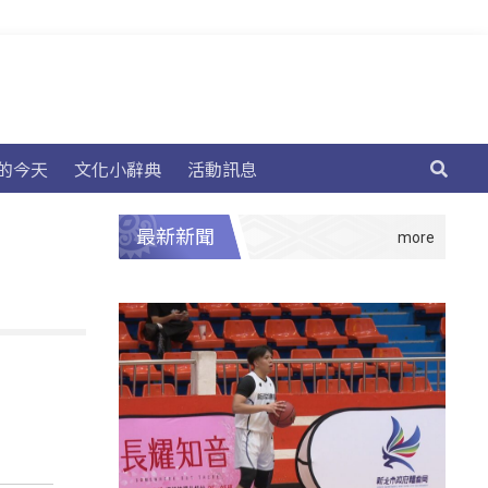
的今天
文化小辭典
活動訊息
最新新聞