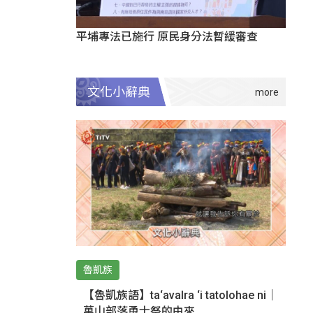
平埔專法已施行 原民身分法暫緩審查
文化小辭典
魯凱族
【魯凱族語】ta‘avalra ‘i tatolohae ni｜
萬山部落勇士祭的由來