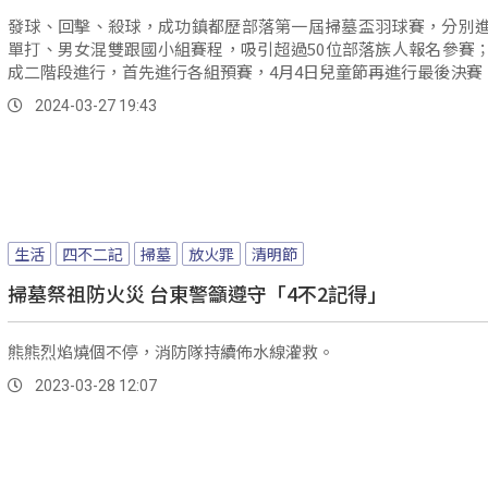
發球、回擊、殺球，成功鎮都歷部落第一屆掃墓盃羽球賽，分別
單打、男女混雙跟國小組賽程，吸引超過50位部落族人報名參賽
成二階段進行，首先進行各組預賽，4月4日兒童節再進行最後決賽
2024-03-27 19:43
生活
四不二記
掃墓
放火罪
清明節
掃墓祭祖防火災 台東警籲遵守「4不2記得」
熊熊烈焰燒個不停，消防隊持續佈水線灌救。
2023-03-28 12:07