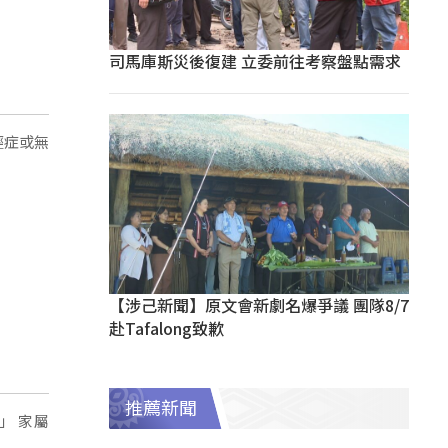
司馬庫斯災後復建 立委前往考察盤點需求
輕症或無
【涉己新聞】原文會新劇名爆爭議 團隊8/7
赴Tafalong致歉
推薦新聞
家屬