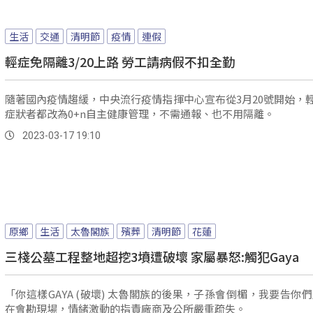
生活
交通
清明節
疫情
連假
輕症免隔離3/20上路 勞工請病假不扣全勤
隨著國內疫情趨緩，中央流行疫情指揮中心宣布從3月20號開始，
症狀者都改為0+n自主健康管理，不需通報、也不用隔離。
2023-03-17 19:10
原鄉
生活
太魯閣族
殯葬
清明節
花蓮
三棧公墓工程整地超挖3墳遭破壞 家屬暴怒:觸犯Gaya
「你這樣GAYA (破壞) 太魯閣族的後果，子孫會倒楣，我要告你們」 
在會勘現場，情緒激動的指責廠商及公所嚴重疏失。