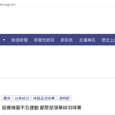
Instagram
族語新聞
新聞性節目
節目表
主播專區
歷史上
體育
台東成功
掃墓盃羽球賽
清明節
返鄉掃墓不忘運動 都歷部落舉辦羽球賽