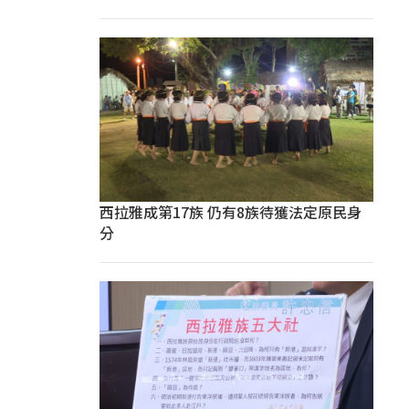
西拉雅成第17族 仍有8族待獲法定原民身
分