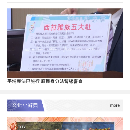
平埔專法已施行 原民身分法暫緩審查
文化小辭典