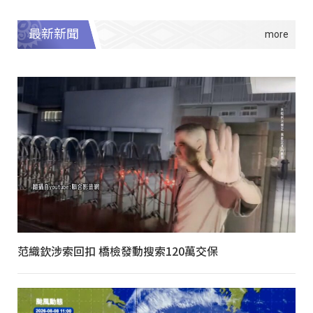
最新新聞
范織欽涉索回扣 橋檢發動搜索120萬交保