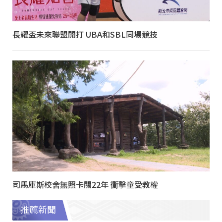
長耀盃未來聯盟開打 UBA和SBL同場競技
司馬庫斯校舍無照卡關22年 衝擊童受教權
推薦新聞