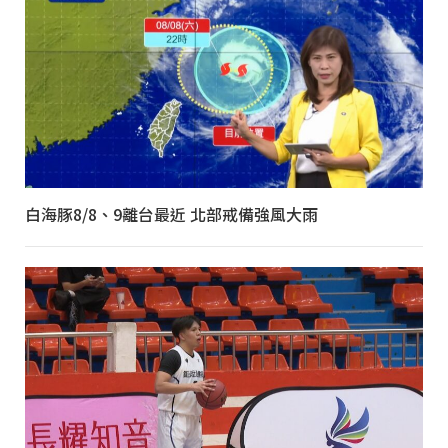
白海豚8/8、9離台最近 北部戒備強風大雨