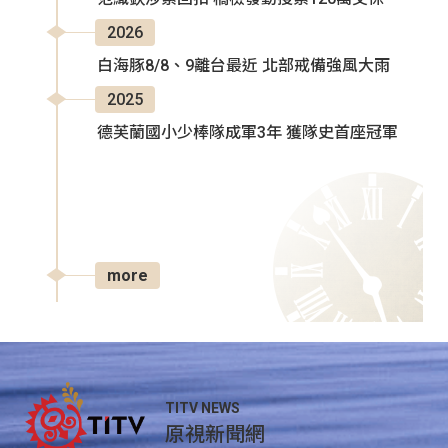
2026
白海豚8/8、9離台最近 北部戒備強風大雨
2025
德芙蘭國小少棒隊成軍3年 獲隊史首座冠軍
more
TITV NEWS
原視新聞網