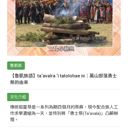
魯凱族
【魯凱族語】ta‘avalra ‘i tatolohae ni｜萬山部落勇士
祭的由來
文化介紹
傳統祖靈祭是一系列為期四個月的祭典，現今配合族人工
作求學濃縮為一天，並特別將「勇士祭(Ta‘avala)」凸顯辦
理。