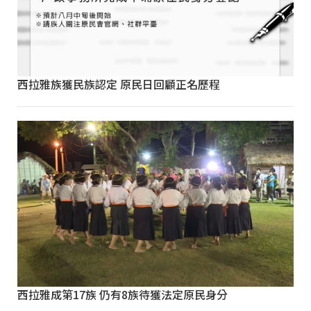
西拉雅族獲民族認定 原民日回顧正名歷程
西拉雅成第17族 仍有8族待獲法定原民身分