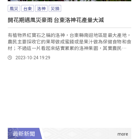
風災
台東
洛神
災損
開花期遇風災豪雨 台東洛神花產量大減
有植物界紅寶石之稱的洛神，台東縣南迴地區是最大產地，
農民主要採收它的果萼做成蜜餞或是果汁做為保健食物和食
材；不過這一片看起來結實累累的洛神果園，其實農民已經
鏟除2到3成長不大的洛神，因為9月和10月受到海葵和小犬
2023-10-24 19:29
颱風侵襲受損嚴重。
最新新聞