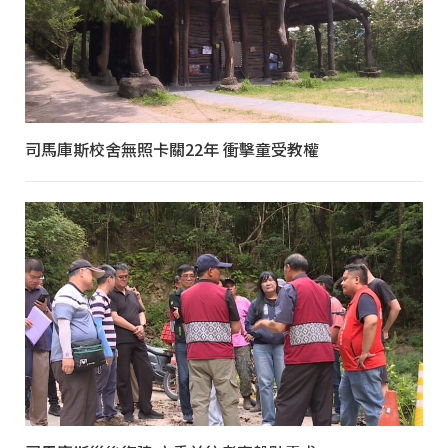
司馬庫斯校舍無照卡關22年 衝擊童受教權