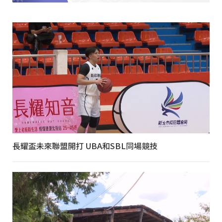
長耀盃未來聯盟開打 UBA和SBL同場競技