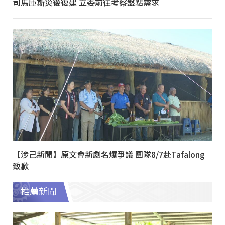
司馬庫斯災後復建 立委前往考察盤點需求
【涉己新聞】原文會新劇名爆爭議 團隊8/7赴Tafalong
致歉
推薦新聞