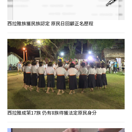
西拉雅族獲民族認定 原民日回顧正名歷程
西拉雅成第17族 仍有8族待獲法定原民身分