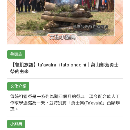
魯凱族
【魯凱族語】ta‘avalra ‘i tatolohae ni｜萬山部落勇士
祭的由來
文化介紹
傳統祖靈祭是一系列為期四個月的祭典，現今配合族人工
作求學濃縮為一天，並特別將「勇士祭(Ta‘avala)」凸顯辦
理。
小辭典