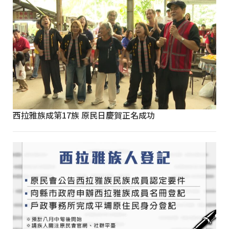
西拉雅族成第17族 原民日慶賀正名成功