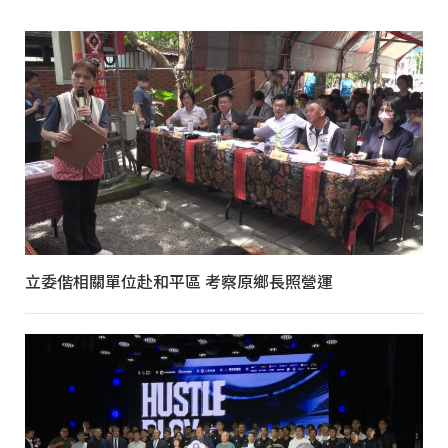
立委偕相關單位赴和平區 考察原鄉長照營運