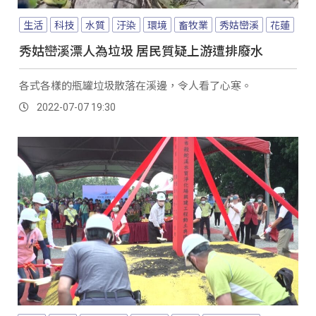
生活
科技
水質
汙染
環境
畜牧業
秀姑巒溪
花蓮
秀姑巒溪漂人為垃圾 居民質疑上游遭排廢水
各式各樣的瓶罐垃圾散落在溪邊，令人看了心寒。
2022-07-07 19:30