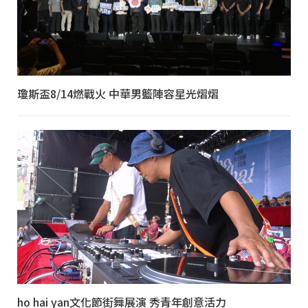
瓊斯盃8/14燃戰火 中華男籃陣容星光熠熠
ho hai yan文化節街舞展演 秀青年創意活力