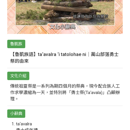
魯凱族
【魯凱族語】ta‘avalra ‘i tatolohae ni｜萬山部落勇士
祭的由來
文化介紹
傳統祖靈祭是一系列為期四個月的祭典，現今配合族人工
作求學濃縮為一天，並特別將「勇士祭(Ta‘avala)」凸顯辦
理。
小辭典
ta‘avalra