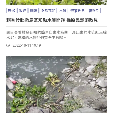
原鄉
政經
問題
撒烏瓦知
水質
聚落政見
賴香伶
賴香伶赴撒烏瓦知勘水質問題 推原民聚落政見
頭目查看撒烏瓦知的簡易自來水系統，滴出來的水染紅沿線
水泥，這樣的水質他們完全不敢喝。
2022-10-11 19:19