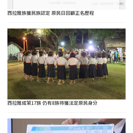
西拉雅族獲民族認定 原民日回顧正名歷程
西拉雅成第17族 仍有8族待獲法定原民身分