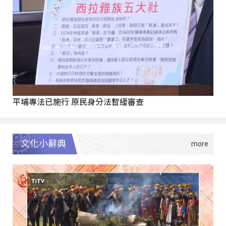
平埔專法已施行 原民身分法暫緩審查
文化小辭典