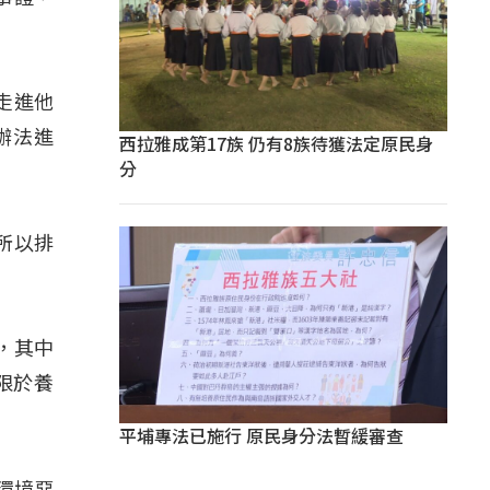
走進他
辦法進
西拉雅成第17族 仍有8族待獲法定原民身
分
所以排
，其中
限於養
平埔專法已施行 原民身分法暫緩審查
環境惡