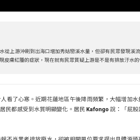
水從上游沖刷到出海口增加秀姑巒溪水量，但卻有民眾發現溪
現皮膚紅腫的症狀，現在就有民眾質疑上游是不是有排放汙水的
令人看了心寒。近期花蓮地區午後降雨頻繁，大幅增加水
民都感受到水質明顯變化。居民 Kafongo 說：「屁股
舉報不肖業者排放廢水，卻被相關單位要求提出具體源頭