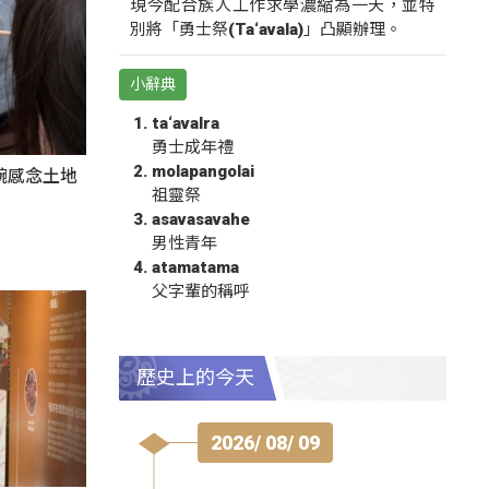
現今配合族人工作求學濃縮為一天，並特
別將「勇士祭(Ta‘avala)」凸顯辦理。
小辭典
ta‘avalra
勇士成年禮
molapangolai
碗感念土地
祖靈祭
asavasavahe
男性青年
atamatama
父字輩的稱呼
歷史上的今天
2026/ 08/ 09