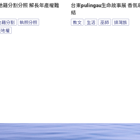
地籍分割分照 解長年產權難
台東pulingau生命故事展 香
結
地籍分割
執照分照
教文
生活
巫師
排灣族
產地權