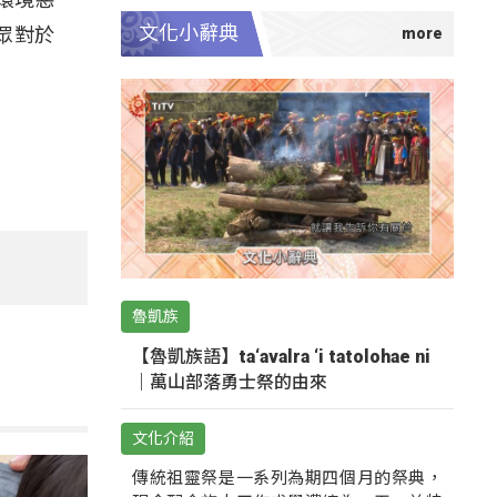
文化小辭典
眾對於
魯凱族
【魯凱族語】ta‘avalra ‘i tatolohae ni
｜萬山部落勇士祭的由來
文化介紹
傳統祖靈祭是一系列為期四個月的祭典，