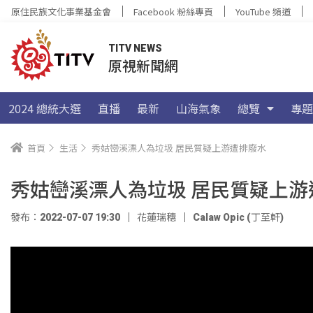
原住民族文化事業基金會
Facebook 粉絲專頁
YouTube 頻道
TITV NEWS
原視新聞網
2024 總統大選
直播
最新
山海氣象
總覽
專題
首頁
生活
秀姑巒溪漂人為垃圾 居民質疑上游遭排廢水
秀姑巒溪漂人為垃圾 居民質疑上游
發布：2022-07-07 19:30
花蓮瑞穗
Calaw Opic (丁至軒)