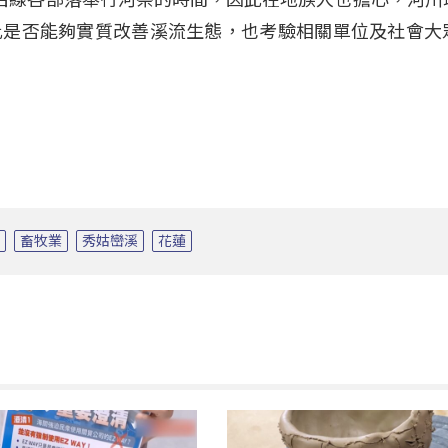
此是否能夠實質改善溪流生態，也考驗相關單位及社會大
境
畜牧業
秀姑巒溪
花蓮