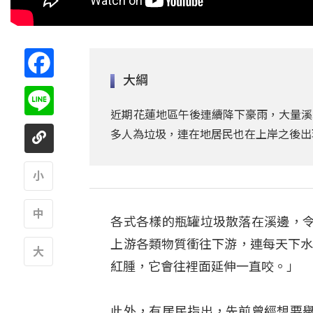
Facebook
大綱
Line
近期花蓮地區午後連續降下豪雨，大量溪
多人為垃圾，連在地居民也在上岸之後出
A
各式各樣的瓶罐垃圾散落在溪邊，
A
上游各類物質衝往下游，連每天下水居
紅腫，它會往裡面延伸一直咬。」
A
此外，有居民指出，先前曾經想要