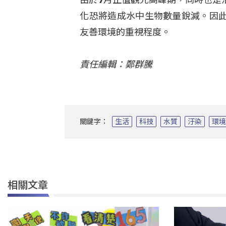
化恐將造成水中生物數量銳減。因
友善環境的重視程度。
責任編輯：鄭群騰
關鍵字：
生活
科技
水質
汙染
環
相關文章