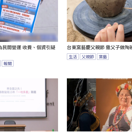
為民間營運 收費、個資引疑
台東窯藝慶父親節 邀父子做陶
生活
父親節
窯藝
報關