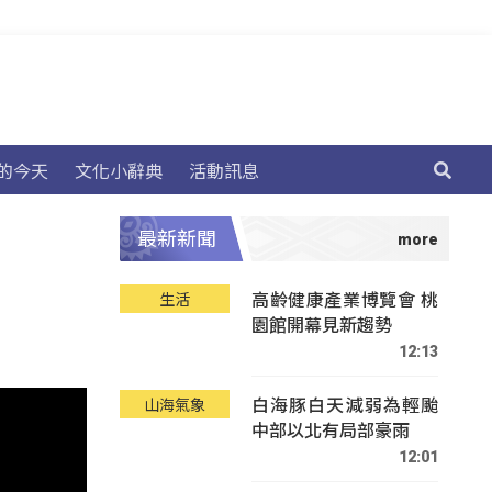
的今天
文化小辭典
活動訊息
最新新聞
高齡健康產業博覽會 桃
生活
園館開幕見新趨勢
12:13
白海豚白天減弱為輕颱
山海氣象
中部以北有局部豪雨
12:01