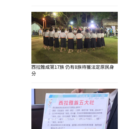
西拉雅成第17族 仍有8族待獲法定原民身
分