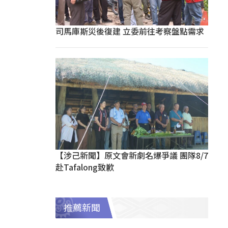
司馬庫斯災後復建 立委前往考察盤點需求
【涉己新聞】原文會新劇名爆爭議 團隊8/7
赴Tafalong致歉
推薦新聞