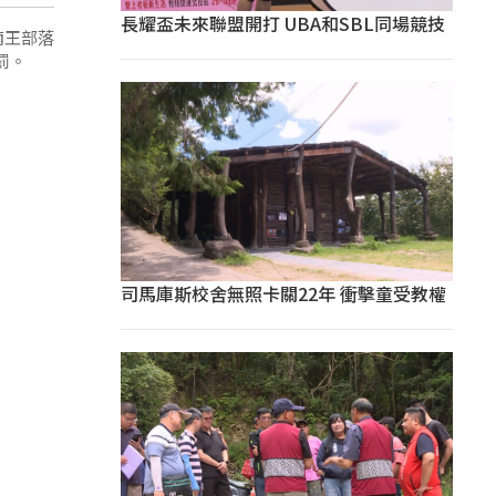
長耀盃未來聯盟開打 UBA和SBL同場競技
南王部落
罰。
司馬庫斯校舍無照卡關22年 衝擊童受教權