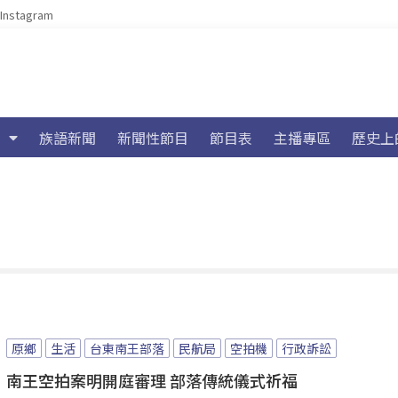
Instagram
族語新聞
新聞性節目
節目表
主播專區
歷史上
原鄉
生活
台東南王部落
民航局
空拍機
行政訴訟
南王空拍案明開庭審理 部落傳統儀式祈福