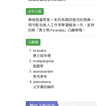
文化介紹
傳統祖靈祭是一系列為期四個月的祭典，
現今配合族人工作求學濃縮為一天，並特
別將「勇士祭(Ta‘avala)」凸顯辦理。
小辭典
ta‘avalra
勇士成年禮
molapangolai
祖靈祭
asavasavahe
男性青年
atamatama
父字輩的稱呼
歷史上的今天