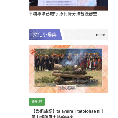
平埔專法已施行 原民身分法暫緩審查
文化小辭典
魯凱族
【魯凱族語】ta‘avalra ‘i tatolohae ni｜
萬山部落勇士祭的由來