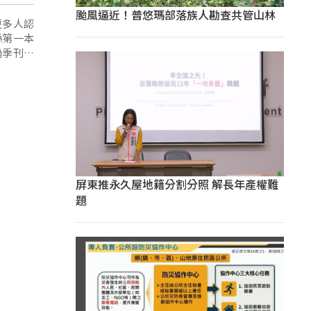
颱風逼近！普悠瑪部落族人勘查共管山林
更多人認
縣第一本
過季刊帶
容相當精
屏東推永久屋地籍分割分照 解長年產權難
題