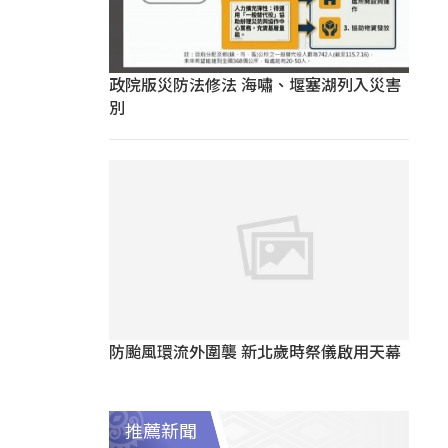
政院版災防法修法 海嘯、堰塞湖列入災害
別
防颱風環流外圍襲 新北歲時祭儀啟用天幕
推薦新聞