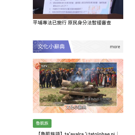
平埔專法已施行 原民身分法暫緩審查
文化小辭典
魯凱族
【魯凱族語】ta‘avalra ‘i tatolohae ni｜