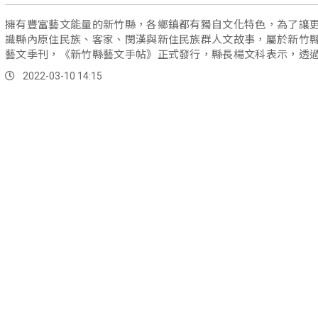
擁有豐富藝文能量的新竹縣，各鄉鎮都有獨自文化特色，為了讓
識縣內原住民族、客家、閔漢與新住民族群人文故事，屬於新竹
藝文季刊，《新竹縣藝文手帖》正式發行，縣長楊文科表示，透
領讀者，以不同視角閱讀新竹文化事，感受在地文化底蘊，內
2022-03-10 14:15
采，值得期待。