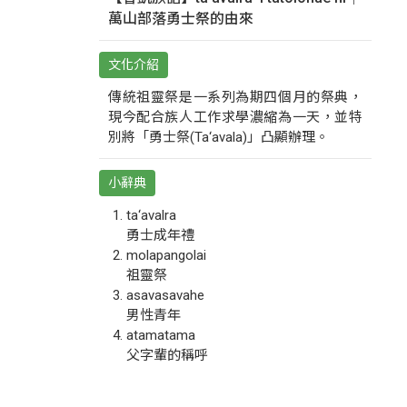
萬山部落勇士祭的由來
文化介紹
傳統祖靈祭是一系列為期四個月的祭典，
現今配合族人工作求學濃縮為一天，並特
別將「勇士祭(Ta‘avala)」凸顯辦理。
小辭典
ta‘avalra
勇士成年禮
molapangolai
祖靈祭
asavasavahe
男性青年
atamatama
父字輩的稱呼