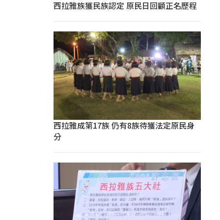
西拉雅族獲民族認定 原民日回顧正名歷程
西拉雅成第17族 仍有8族待獲法定原民身
分