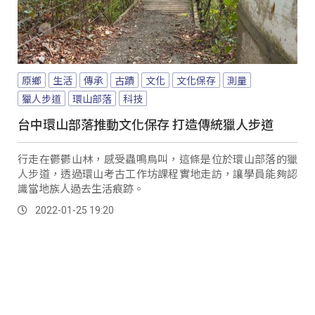
原鄉
生活
傳承
古蹟
文化
文化保存
測量
獵人步道
環山部落
科技
台中環山部落推動文化保存 打造傳統獵人步道
行走在鬱鬱山林，感受蟲鳴鳥叫，這條是位於環山部落的獵
人步道，透過環山考古工作坊課程實地走訪，讓學員能夠認
識當地族人過去生活痕跡。
2022-01-25 19:20