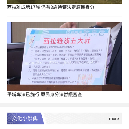
西拉雅成第17族 仍有8族待獲法定原民身分
平埔專法已施行 原民身分法暫緩審查
文化小辭典