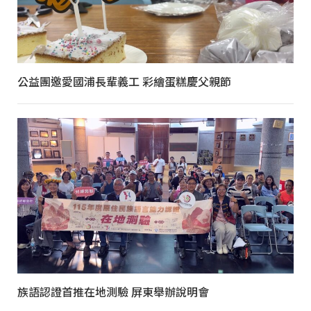
公益團邀愛國浦長輩義工 彩繪蛋糕慶父親節
族語認證首推在地測驗 屏東舉辦說明會