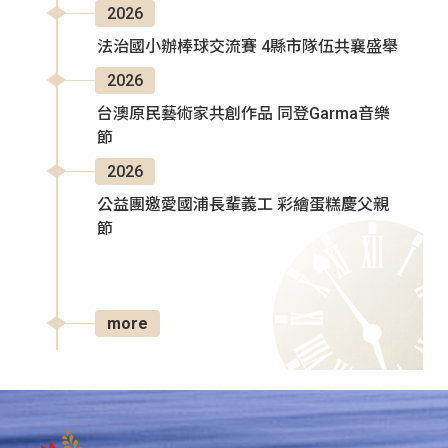
2026
法治國小辦棒球交流賽 4縣市隊伍共襄盛舉
2026
台澳原民藝術家共創作品 同登Garma音樂
節
2026
公益團邀愛國浦長輩義工 彩繪蛋糕慶父親
節
more