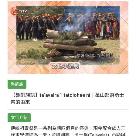
魯凱族
【魯凱族語】ta‘avalra ‘i tatolohae ni｜萬山部落勇士
祭的由來
文化介紹
傳統祖靈祭是一系列為期四個月的祭典，現今配合族人工
作求學濃縮為一天，並特別將「勇士祭(Ta‘avala)」凸顯辦