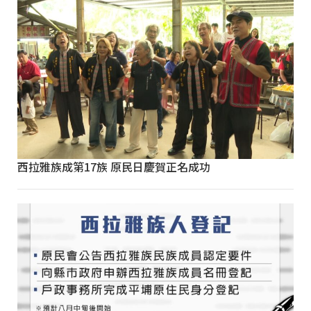
西拉雅族成第17族 原民日慶賀正名成功