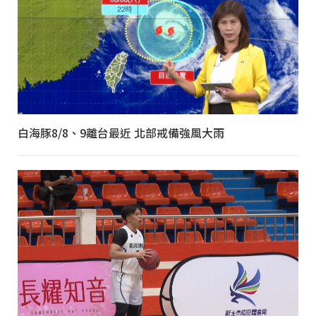
白海豚8/8、9離台最近 北部戒備強風大雨