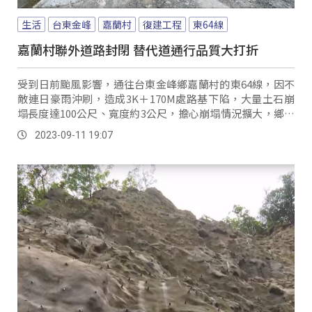
生活
台東金峰
嘉蘭村
復建工程
東64線
嘉蘭村聯外道路封閉 替代道通行品質大打折
受到日前颱風影響，通往台東金峰鄉嘉蘭村的東64線，因不
敵連日豪雨沖刷，造成3K＋170M處路基下陷，大量土石崩
塌長度達100公尺、寬度約3公尺，擔心崩塌情況擴大，鄉公
所自5日起架設紐澤西護欄及封鎖線，避免人車通行，目前居
2023-09-11 19:07
民只能暫時以產業道路作為替代道路使用，生活大受影響。