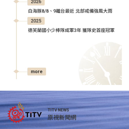
2026
白海豚8/8、9離台最近 北部戒備強風大雨
2025
德芙蘭國小少棒隊成軍3年 獲隊史首座冠軍
more
TITV NEWS
原視新聞網