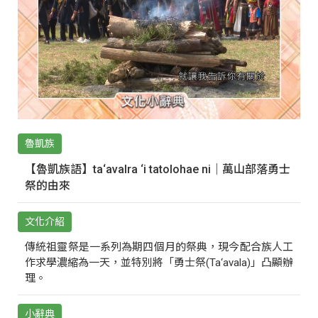
魯凱族
【魯凱族語】ta‘avalra ‘i tatolohae ni｜萬山部落勇士
祭的由來
文化介紹
傳統祖靈祭是一系列為期四個月的祭典，現今配合族人工
作求學濃縮為一天，並特別將「勇士祭(Ta‘avala)」凸顯辦
理。
小辭典