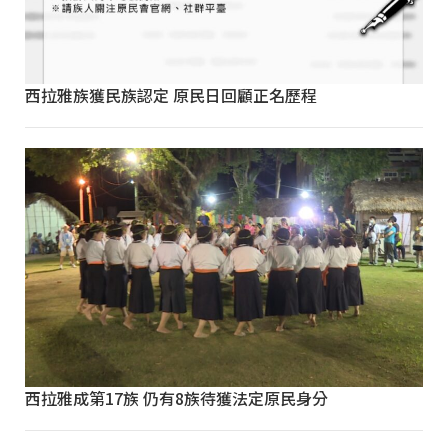
西拉雅族獲民族認定 原民日回顧正名歷程
西拉雅成第17族 仍有8族待獲法定原民身分