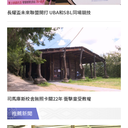
長耀盃未來聯盟開打 UBA和SBL同場競技
司馬庫斯校舍無照卡關22年 衝擊童受教權
推薦新聞