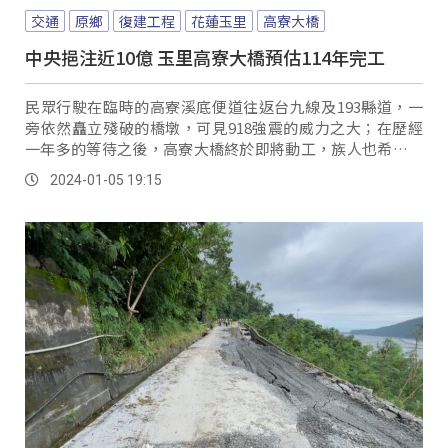
交通
原鄉
復建工程
花蓮玉里
高寮大橋
中央挹注近10億 玉里高寮大橋預估114年完工
民眾行駛在臨時的高寮溪底便道往返台九線及193縣道，一
旁依然矗立殘破的橋墩，可見918強震的威力之大；在歷經
一年多的等待之後，高寮大橋終於即將動工，族人也希望未
來的橋體除了方便通行之外更要兼顧防震。
2024-01-05 19:15