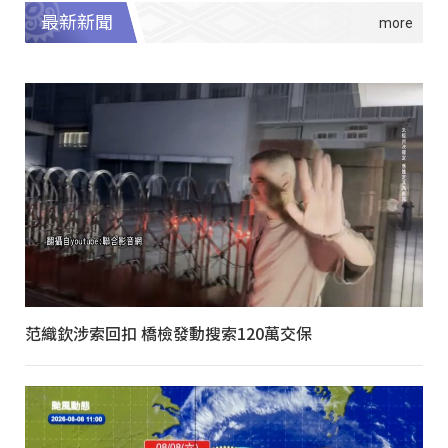
最新新聞
范織欽涉索回扣 橋檢發動搜索120萬交保