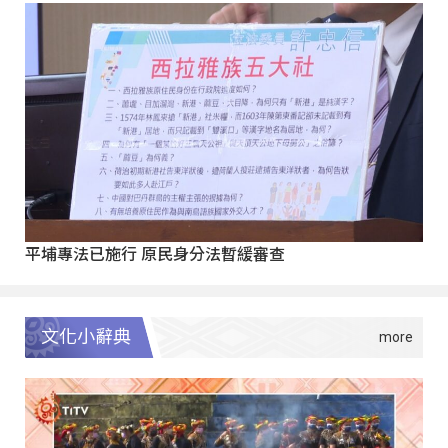
平埔專法已施行 原民身分法暫緩審查
文化小辭典