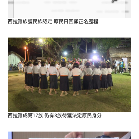
西拉雅族獲民族認定 原民日回顧正名歷程
西拉雅成第17族 仍有8族待獲法定原民身分