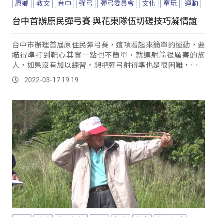
原鄉
教文
台中
彈弓
彈弓委員會
文化
童玩
運動
台中首辦原民彈弓賽 與花東隊伍切磋技巧凝情誼
台中市辦理首屆原住民彈弓賽，這項看起來簡單的運動，要
瞄得準打到靶心其實一點也不簡單，就連射箭很厲害的族
人，如果沒有加以練習，想把彈弓射得準也是很困難，但也
因為如此，就讓彈弓賽比起其它競賽，增添了不少樂趣。
2022-03-17 19:19