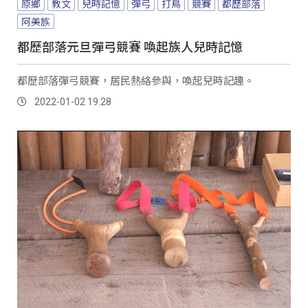
原鄉
教文
兒時記憶
彈弓
打鳥
競賽
都歷部落
阿美族
都歷部落元旦彈弓競賽 喚起族人兒時記憶
都歷部落彈弓競賽，居民熱絡參與，喚起兒時記趣。
2022-01-02 19:28