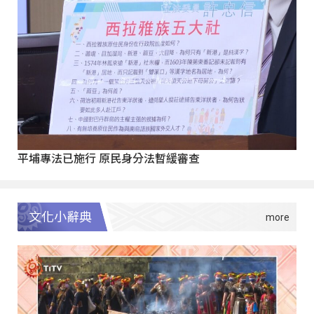
平埔專法已施行 原民身分法暫緩審查
文化小辭典