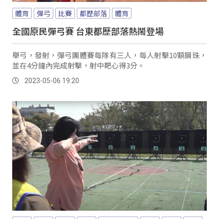
體育
彈弓
比賽
都歷部落
體育
全國原民彈弓賽 台東都歷部落熱鬧登場
舉弓，發射，彈弓團體賽每隊有三人，每人射擊10顆鋼珠，
並在4分鐘內完成射擊，射中靶心得3分。
2023-05-06 19:20