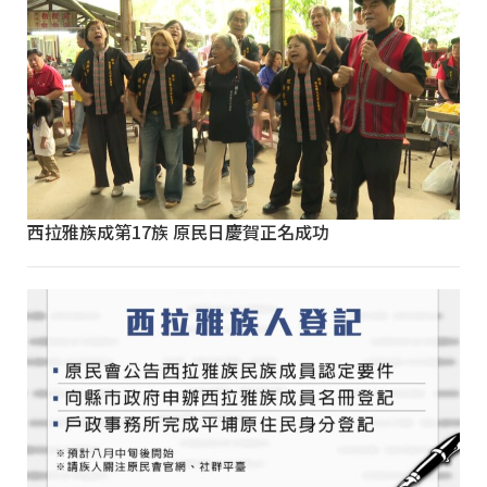
西拉雅族成第17族 原民日慶賀正名成功