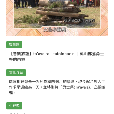
魯凱族
【魯凱族語】ta‘avalra ‘i tatolohae ni｜萬山部落勇士
祭的由來
文化介紹
傳統祖靈祭是一系列為期四個月的祭典，現今配合族人工
作求學濃縮為一天，並特別將「勇士祭(Ta‘avala)」凸顯辦
理。
小辭典