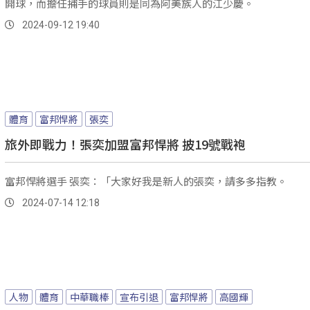
開球，而擔任捕手的球員則是同為阿美族人的江少慶。
2024-09-12 19:40
體育
富邦悍將
張奕
旅外即戰力！張奕加盟富邦悍將 披19號戰袍
富邦悍將選手 張奕：「大家好我是新人的張奕，請多多指教。
2024-07-14 12:18
人物
體育
中華職棒
宣布引退
富邦悍將
高國輝