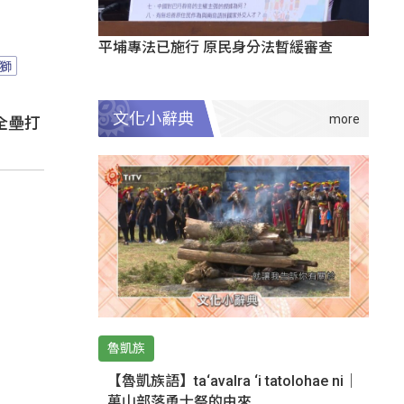
平埔專法已施行 原民身分法暫緩審查
獅
文化小辭典
全壘打
魯凱族
【魯凱族語】ta‘avalra ‘i tatolohae ni｜
萬山部落勇士祭的由來