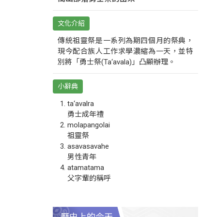
文化介紹
傳統祖靈祭是一系列為期四個月的祭典，
現今配合族人工作求學濃縮為一天，並特
別將「勇士祭(Ta‘avala)」凸顯辦理。
小辭典
ta‘avalra
勇士成年禮
molapangolai
祖靈祭
asavasavahe
男性青年
atamatama
父字輩的稱呼
歷史上的今天