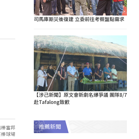
司馬庫斯災後復建 立委前往考察盤點需求
【涉己新聞】原文會新劇名爆爭議 團隊8/7
赴Tafalong致歉
推薦新聞
莊棒球場