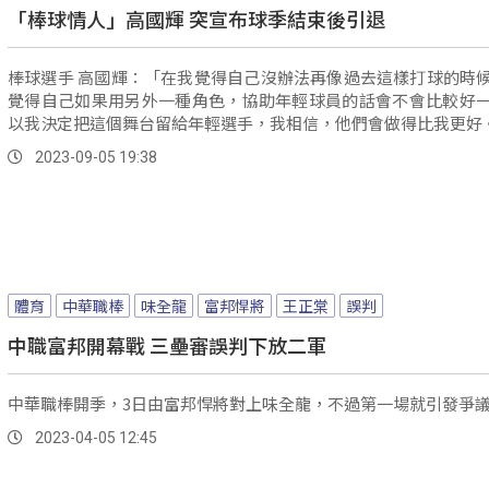
「棒球情人」高國輝 突宣布球季結束後引退
棒球選手 高國輝：「在我覺得自己沒辦法再像過去這樣打球的時
覺得自己如果用另外一種角色，協助年輕球員的話會不會比較好
以我決定把這個舞台留給年輕選手，我相信，他們會做得比我更好
2023-09-05 19:38
體育
中華職棒
味全龍
富邦悍將
王正棠
誤判
中職富邦開幕戰 三壘審誤判下放二軍
中華職棒開季，3日由富邦悍將對上味全龍，不過第一場就引發爭
2023-04-05 12:45