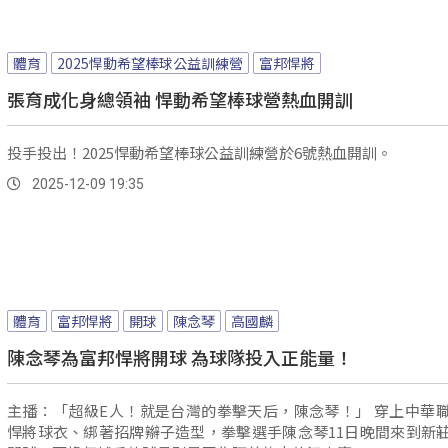
體育
2025悍動希望棒球公益訓練營
富邦悍將
張育成化身總領袖 悍動希望棒球營熱血開訓
投手投出！2025悍動希望棒球公益訓練營於6號熱血開訓。
2025-12-09 19:35
體育
富邦悍將
開球
陳念琴
高國麟
陳念琴為富邦悍將開球 為球隊投入正能量！
主播：「超級E人！就是台灣的拳擊天后，陳念琴！」 穿上中華職棒富邦
悍將球衣、綁著招牌辮子造型，拳擊選手陳念琴11日晚間來到新