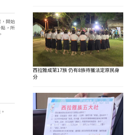
候，開始
一點，所
。
西拉雅成第17族 仍有8族待獲法定原民身
分
議。