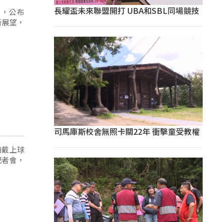
長耀盃未來聯盟開打 UBA和SBL同場競技
開，公布
新展望，
司馬庫斯校舍無照卡關22年 衝擊童受教權
如戴上球
記者會，