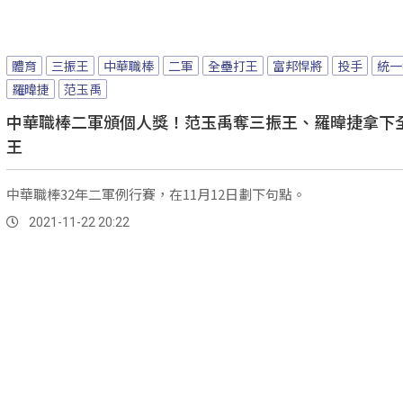
體育
三振王
中華職棒
二軍
全壘打王
富邦悍將
投手
統一
羅暐捷
范玉禹
中華職棒二軍頒個人獎！范玉禹奪三振王、羅暐捷拿下
王
中華職棒32年二軍例行賽，在11月12日劃下句點。
2021-11-22 20:22