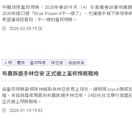
中職球隊富邦悍將，2026年春訓今天（4）在嘉義春訓基地展
2026年度口號「Blue Power #不一樣了」，也讓選手寫下新球季
希望讓球迷看到，不一樣的富邦悍將。
2026-02-04 19:26
人物
體育
富邦悍將
林岱安
自由球員
布農族選手林岱安 正式披上富邦悍將戰袍
由富邦悍將副領隊林威助為林岱安穿上球衣，總領隊Joyce陳昭
帽，來自高雄那瑪夏的布農族選手林岱安，14日在台北舉行加盟
正式披上悍將戰袍。
2026-01-14 19:43