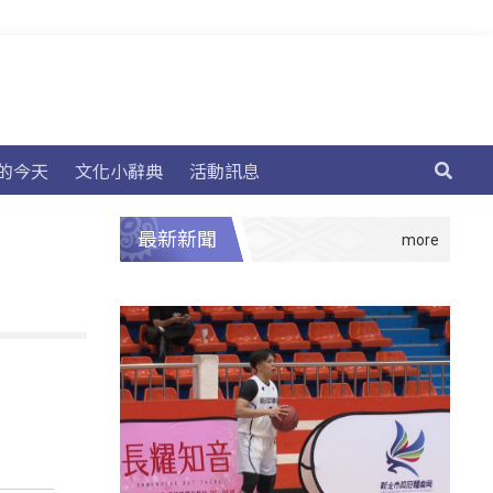
的今天
文化小辭典
活動訊息
最新新聞