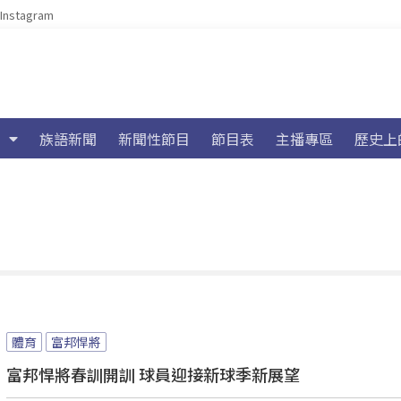
Instagram
族語新聞
新聞性節目
節目表
主播專區
歷史上
體育
富邦悍將
富邦悍將春訓開訓 球員迎接新球季新展望