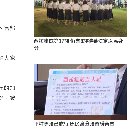
、富邦
西拉雅成第17族 仍有8族待獲法定原民身
分
給大家
元的加
好，披
平埔專法已施行 原民身分法暫緩審查