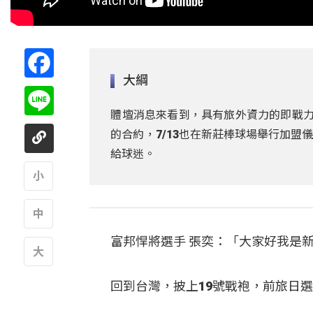
Facebook
大綱
Line
體壇消息來看到，具有旅外資力的即戰力
的合約，7/13也在新莊棒球場舉行加
給球迷。
A
富邦悍將選手 張奕：「大家好我是
A
A
回到台灣，披上19號戰袍，前旅日