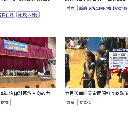
體育
威廉瓊斯盃國際籃球邀請賽
南投仁愛
原鄉少棒隊
隊
0年 信仰凝聚族人向心力
泰青盃連四天宜蘭開打 102隊
籃球賽
體育
泰青盃