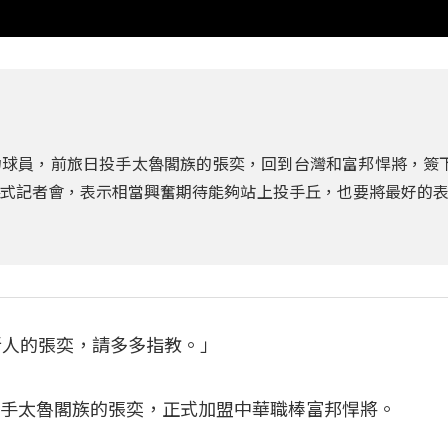
球員，前旅日投手太魯閣族的張奕，回到台灣和富邦悍將，簽
盟儀式記者會，表示相當興奮期待能夠站上投手丘，也要將最好的
新人的張奕，請多多指教。」
選手太魯閣族的張奕，正式加盟中華職棒富邦悍將。