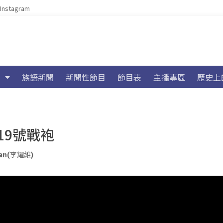
Instagram
族語新聞
新聞性節目
節目表
主播專區
歷史上
19號戰袍
uyan(李耀維)