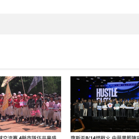
球交流賽 4縣市隊伍共襄盛
瓊斯盃8/14燃戰火 中華男籃