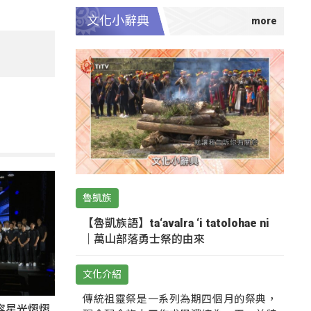
文化小辭典
魯凱族
【魯凱族語】ta‘avalra ‘i tatolohae ni
｜萬山部落勇士祭的由來
文化介紹
傳統祖靈祭是一系列為期四個月的祭典，
陣容星光熠熠