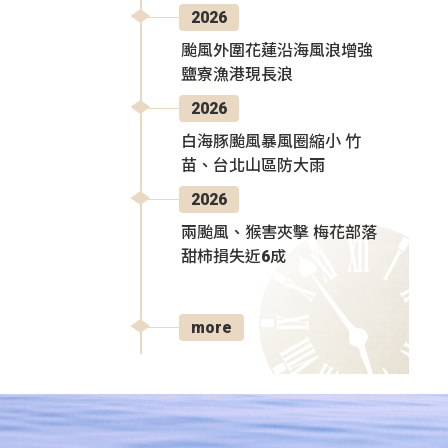
2026
颱風外圍花蓮沿海風浪增強
鹽寮漁港現長浪
2026
白海豚颱風暴風圈縮小 竹
苗、台北山區防大雨
2026
兩颱風、猴害夾擊 梅花部落
甜柿損失近6成
more