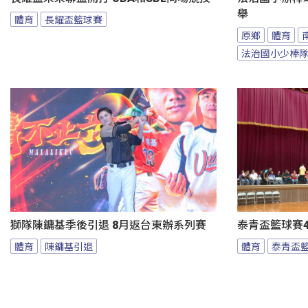
舉
體育
長耀盃籃球賽
原鄉
體育
法治國小少棒
獅隊陳鏞基季後引退 8月返台東辦系列賽
泰青盃籃球賽4
體育
陳鏞基引退
體育
泰青盃