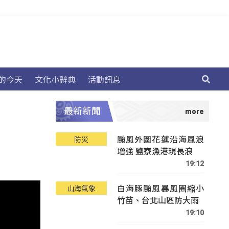
的今天
文化小辭典
活動訊息
最新新聞
颱風外圍花蓮沿海風浪
防災
增強 鹽寮漁港現長浪
19:12
白海豚颱風暴風圈縮小
山海氣象
竹苗、台北山區防大雨
19:10