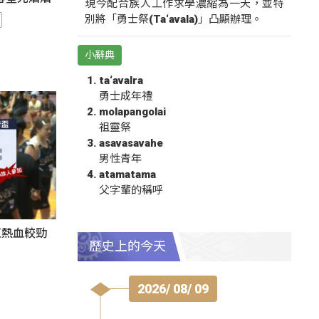
現今配合族人工作求學濃縮為一天，並特
別將「勇士祭(Ta‘avala)」凸顯辦理。
小辭典
ta‘avalra
勇士成年禮
molapangolai
祖靈祭
asavasavahe
男性青年
atamatama
父字輩的稱呼
伍熱血較勁
歷史上的今天
2026/ 08/ 09