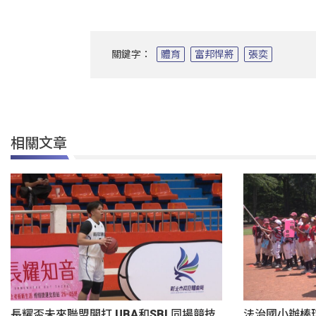
關鍵字：
體育
富邦悍將
張奕
相關文章
長耀盃未來聯盟開打 UBA和SBL同場競技
法治國小辦棒