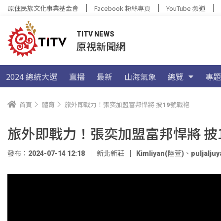
原住民族文化事業基金會
Facebook 粉絲專頁
YouTube 頻道
TITV NEWS
原視新聞網
2024 總統大選
直播
最新
山海氣象
總覽
專題
首頁
體育
旅外即戰力！張奕加盟富邦悍將 披19號戰袍
旅外即戰力！張奕加盟富邦悍將 披
發布：2024-07-14 12:18
新北新莊
Kimliyan(陸萱)
、
puljalj