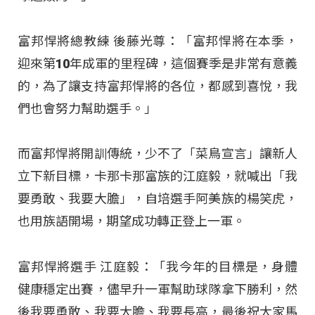
富邦悍將總教練 後藤光尊：「富邦悍將在本季，
迎來第10年成軍的里程碑，這個賽季是非常有意義
的，為了讓支持富邦悍將的各位，都感到喜悅，我
們也會努力幫助選手。」
而富邦悍將開訓傳統，少不了「菜鳥宣言」讓新人
立下新目標，卡那卡那富族的江庭毅，就喊出「我
要勇敢、我要大膽」，自培選手阿美族的楊笑虎，
也用族語開場，期望成功轉正登上一軍。
富邦悍將選手 江庭毅：「我今年的目標是，身體
健康穩定出賽，儘早升一軍幫助球隊拿下勝利，然
後我要勇敢、我要大膽、我要長高，最後祝大家馬