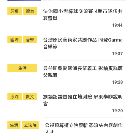
法治國小辦棒球交流賽 4縣市隊伍共
原鄉
體育
襄盛舉
19:44
台澳原民藝術家共創作品 同登Garma
國際
音樂
音樂節
19:37
公益團邀愛國浦長輩義工 彩繪蛋糕慶
生活
父親節
19:28
族語認證首推在地測驗 屏東舉辦說明
原鄉
教文
會
19:20
公視預算遭立院腰斬 恐流失內容創作
生活
立法院
人才