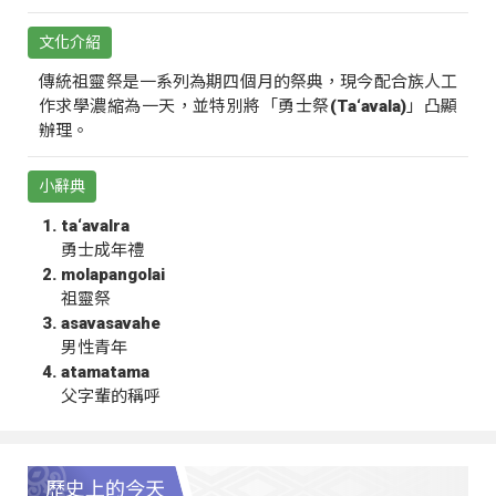
文化介紹
傳統祖靈祭是一系列為期四個月的祭典，現今配合族人工
作求學濃縮為一天，並特別將「勇士祭(Ta‘avala)」凸顯
辦理。
小辭典
ta‘avalra
勇士成年禮
molapangolai
祖靈祭
asavasavahe
男性青年
atamatama
父字輩的稱呼
歷史上的今天