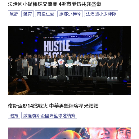
法治國小辦棒球交流賽 4縣市隊伍共襄盛舉
原鄉
體育
南投仁愛
原鄉少棒隊
法治國小少棒隊
瓊斯盃8/14燃戰火 中華男籃陣容星光熠熠
體育
威廉瓊斯盃國際籃球邀請賽