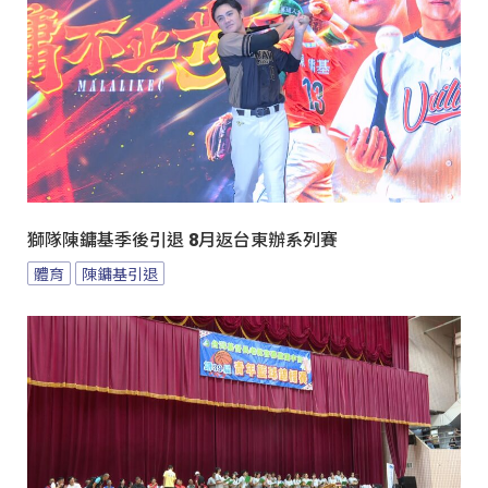
獅隊陳鏞基季後引退 8月返台東辦系列賽
體育
陳鏞基引退