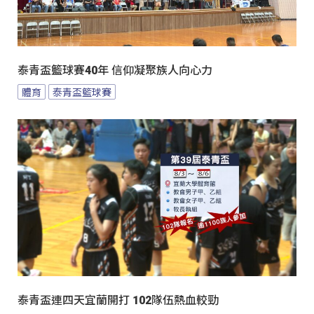
泰青盃籃球賽40年 信仰凝聚族人向心力
體育
泰青盃籃球賽
泰青盃連四天宜蘭開打 102隊伍熱血較勁