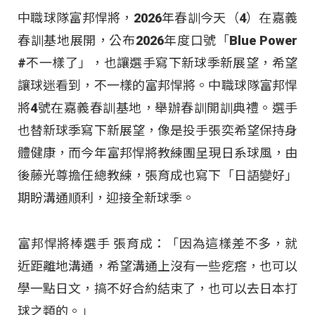
中職球隊富邦悍將，2026年春訓今天（4）在嘉義
春訓基地展開，公布2026年度口號「Blue Power
#不一樣了」，也讓選手寫下新球季新展望，希望
讓球迷看到，不一樣的富邦悍將。中職球隊富邦悍
將4號在嘉義春訓基地，舉辦春訓開訓典禮。選手
也替新球季寫下新展望，像是投手張奕希望保持身
體健康，而今年富邦悍將教練團呈現日系球風，由
後藤光尊擔任總教練，張育成也寫下「日語變好」
期盼溝通順利，迎接全新球季。
富邦悍將棒選手 張育成：「因為這樣差不多，就
近距離地溝通，希望溝通上沒有一些疙瘩，也可以
學一點日文，搞不好合約結束了，也可以去日本打
球之類的。」