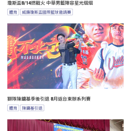
瓊斯盃8/14燃戰火 中華男籃陣容星光熠熠
體育
威廉瓊斯盃國際籃球邀請賽
獅隊陳鏞基季後引退 8月返台東辦系列賽
體育
陳鏞基引退