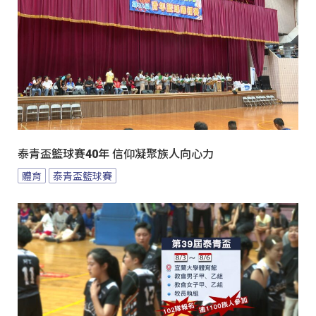
泰青盃籃球賽40年 信仰凝聚族人向心力
體育
泰青盃籃球賽