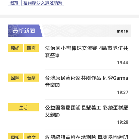
體育
福爾摩沙女排邀請賽
最新新聞
法治國小辦棒球交流賽 4縣市隊伍共
原鄉
體育
襄盛舉
19:44
台澳原民藝術家共創作品 同登Garma
國際
音樂
音樂節
19:37
公益團邀愛國浦長輩義工 彩繪蛋糕慶
生活
父親節
19:28
族語認證首推在地測驗 屏東舉辦說明
原鄉
教文