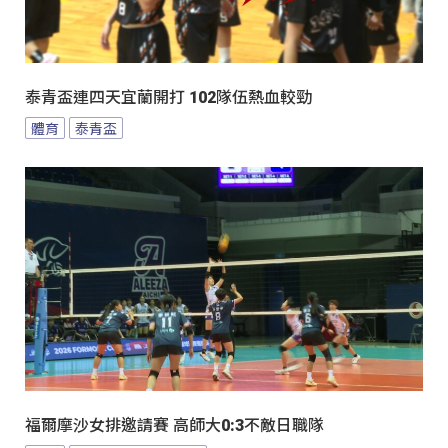
泰青盃連四天宜蘭開打 102隊伍熱血較勁
體育
泰青盃
福爾摩沙女排邀請賽 高師大0:3不敵日職隊