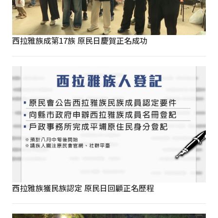
西拉雅族成第17族 原民日慶賀正名成功
西拉雅族獲民族認定 原民日回顧正名歷程