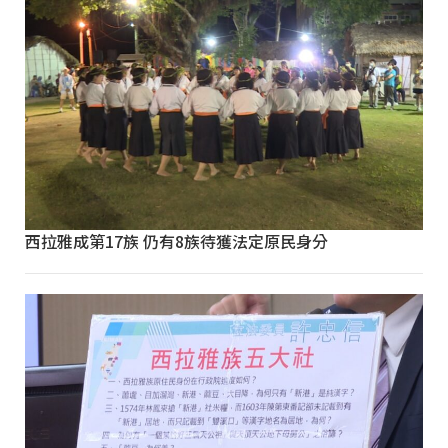
西拉雅成第17族 仍有8族待獲法定原民身分