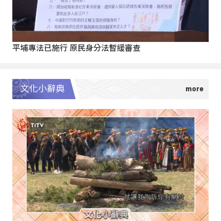
平埔專法已施行 原民身分法暫緩審查
文化小辭典