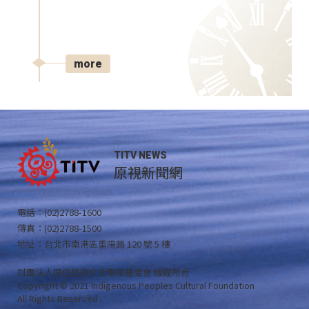
more
TITV NEWS
原視新聞網
電話：(02)2788-1600
傳真：(02)2788-1500
地址：台北市南港區重陽路 120 號 5 樓
財團法人原住民族文化事業基金會 版權所有
Copyright © 2021 Indigenous Peoples Cultural Foundation
All Rights Reserved .