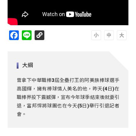
Facebook
Line
A
A
A
大綱
曾拿下中華職棒3屆全壘打王的阿美族棒球選手
高國輝，擁有棒球情人美名的他，昨天(4日)在
職棒界投下震撼彈，宣布今年球季結束後就要引
退，富邦悍將球團也在今天(5日)舉行引退記者
會。