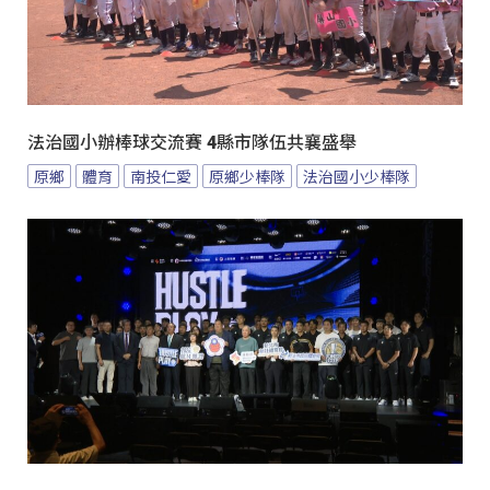
法治國小辦棒球交流賽 4縣市隊伍共襄盛舉
原鄉
體育
南投仁愛
原鄉少棒隊
法治國小少棒隊