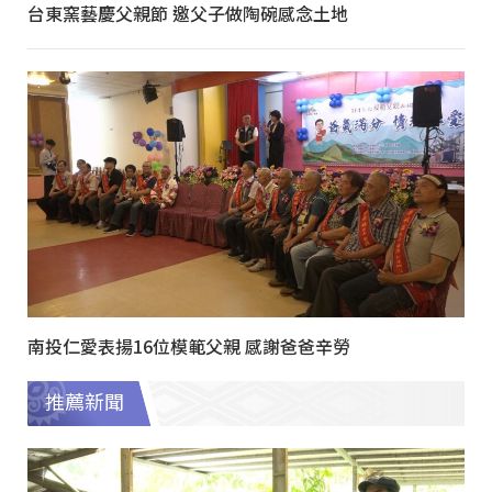
台東窯藝慶父親節 邀父子做陶碗感念土地
南投仁愛表揚16位模範父親 感謝爸爸辛勞
推薦新聞