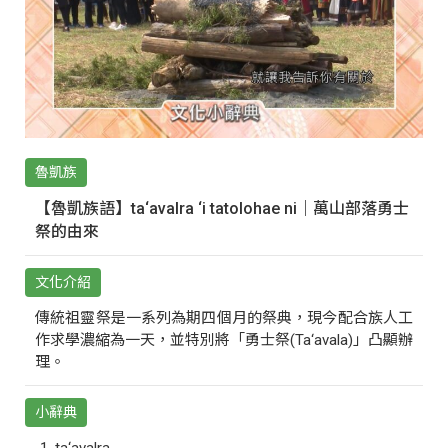
魯凱族
【魯凱族語】ta‘avalra ‘i tatolohae ni｜萬山部落勇士
祭的由來
文化介紹
傳統祖靈祭是一系列為期四個月的祭典，現今配合族人工
作求學濃縮為一天，並特別將「勇士祭(Ta‘avala)」凸顯辦
理。
小辭典
ta‘avalra