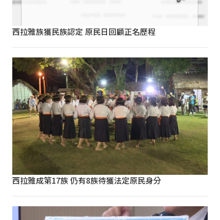
西拉雅族獲民族認定 原民日回顧正名歷程
西拉雅成第17族 仍有8族待獲法定原民身分