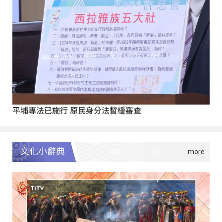
平埔專法已施行 原民身分法暫緩審查
文化小辭典