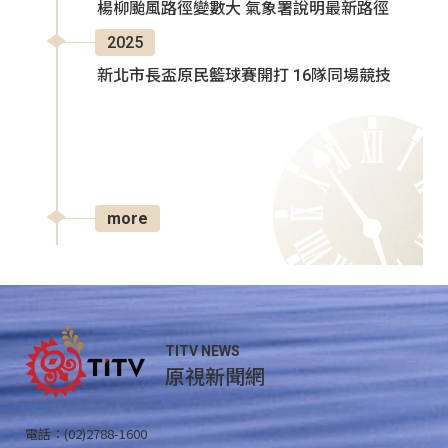
楊柳颱風路徑變數大 氣象署說明最新路徑
2025
新北市長盃原民籃球賽開打 16隊同場競技
more
TITV NEWS
原視新聞網
電話：(02)2788-1600