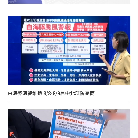
白海豚海警維持 8/8-8/9晨中北部防豪雨