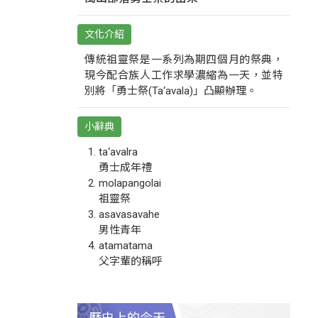
文化介紹
傳統祖靈祭是一系列為期四個月的祭典，
現今配合族人工作求學濃縮為一天，並特
別將「勇士祭(Ta‘avala)」凸顯辦理。
小辭典
ta‘avalra
勇士成年禮
molapangolai
祖靈祭
asavasavahe
男性青年
atamatama
父字輩的稱呼
歷史上的今天