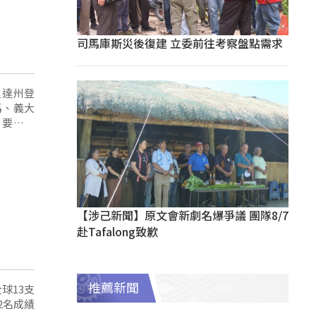
司馬庫斯災後復建 立委前往考察盤點需求
里達州登
馬、義大
，要在強
【涉己新聞】原文會新劇名爆爭議 團隊8/7
赴Tafalong致歉
推薦新聞
球13支
2名成績