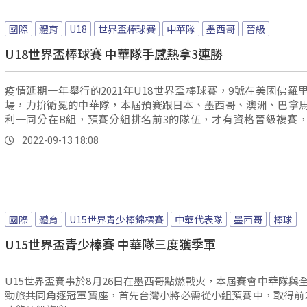
國際
體育
U18
世界盃棒球賽
中華隊
墨西哥
晉級
U18世界盃棒球賽 中華隊手感熱拿3連勝
疫情延期一年舉行的2021年U18世界盃棒球賽，9號在美國佛羅
場，力拚衛冕的中華隊，本屆預賽跟日本、墨西哥、澳洲、巴拿
利一同分在B組，預賽分組排名前3的隊伍，才有資格晉級複賽
敵...。
2022-09-13 18:08
國際
體育
U15世界青少棒錦標賽
中華代表隊
墨西哥
棒球
U15世界盃青少棒賽 中華隊三度獲季軍
U15世界盃賽事於8月26日在墨西哥點燃戰火，本屆賽會中華隊與全
勁旅共同角逐冠軍寶座，首先台灣小將必需從小組預賽中，取得前