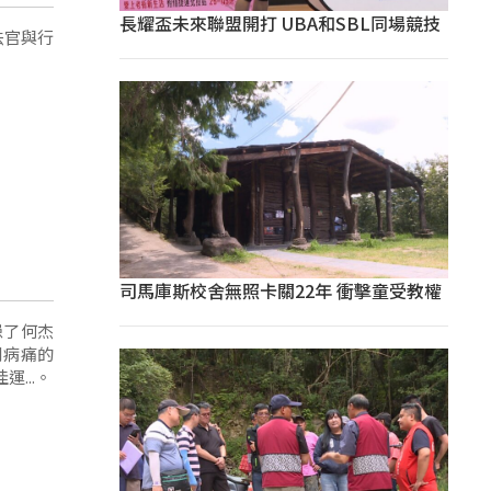
長耀盃未來聯盟開打 UBA和SBL同場競技
法官與行
司馬庫斯校舍無照卡關22年 衝擊童受教權
患了何杰
別病痛的
...。