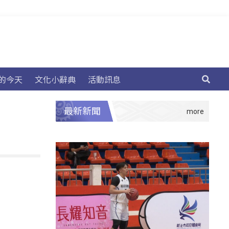
的今天
文化小辭典
活動訊息
最新新聞