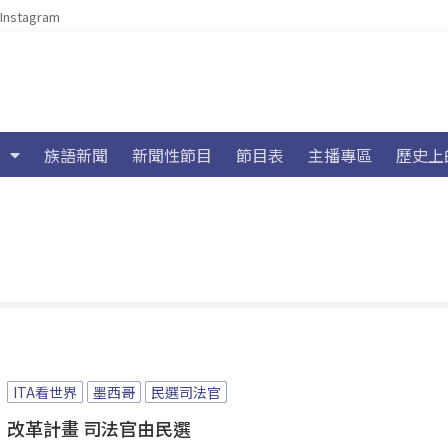
Instagram
族語新聞
新聞性節目
節目表
主播專區
歷史上
ITA看世界
墨西哥
民選司法官
改革計畫 司法官由民選