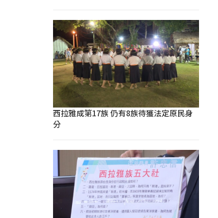
西拉雅成第17族 仍有8族待獲法定原民身
分