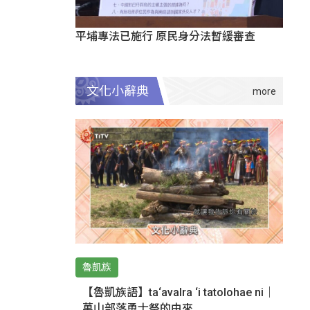
平埔專法已施行 原民身分法暫緩審查
文化小辭典
魯凱族
【魯凱族語】ta‘avalra ‘i tatolohae ni｜
萬山部落勇士祭的由來