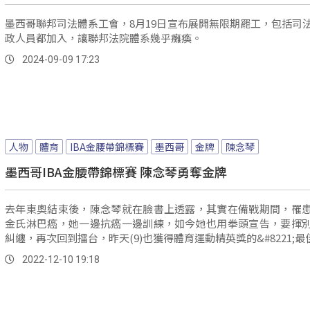
墨西哥聯邦司法體系工會，8月19日宣布展開無限期罷工，包括司
政人員都加入，讓聯邦法院體系幾乎癱瘓。
2024-09-09 17:23
人物
體育
IBA金腰帶錦標賽
墨西哥
金牌
陳念琴
墨西哥IBA金腰帶錦標賽 陳念琴勇奪金牌
去年東奧結束後，陳念琴就在臉書上透露，其實在備戰期間，罹
金氏淋巴癌，她一邊抗癌一邊訓練，如今她也用拳頭宣告，要揮
糾纏，再次回到擂台，昨天(9)也獲得體育運動精英獎的&#8221;最佳運
2022-12-10 19:18