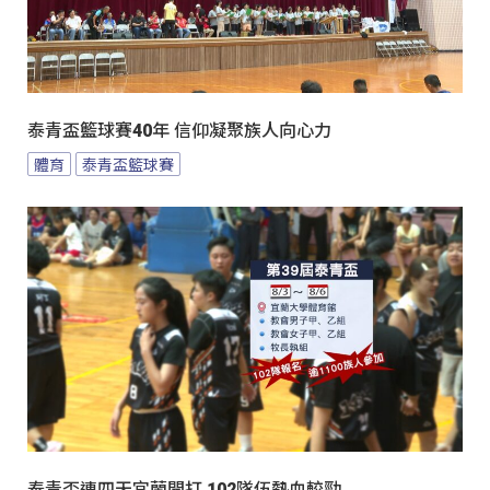
泰青盃籃球賽40年 信仰凝聚族人向心力
體育
泰青盃籃球賽
泰青盃連四天宜蘭開打 102隊伍熱血較勁