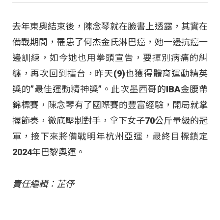
去年東奧結束後，陳念琴就在臉書上透露，其實在
備戰期間，罹患了何杰金氏淋巴癌，她一邊抗癌一
邊訓練，如今她也用拳頭宣告，要揮別病痛的糾
纏，再次回到擂台，昨天(9)也獲得體育運動精英
獎的”最佳運動精神獎”。此次墨西哥的IBA金腰帶
錦標賽，陳念琴有了國際賽的豐富經驗，開局就掌
握節奏，徹底壓制對手，拿下女子70公斤量級的冠
軍，接下來將備戰明年杭州亞運，最終目標鎖定
2024年巴黎奧運。
責任編輯：芷伃