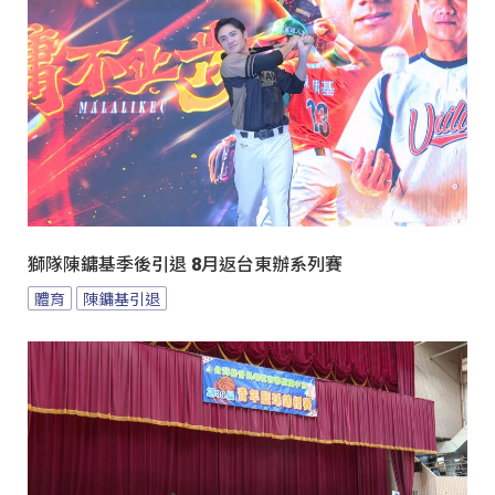
獅隊陳鏞基季後引退 8月返台東辦系列賽
體育
陳鏞基引退