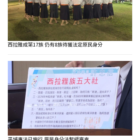
西拉雅成第17族 仍有8族待獲法定原民身分
平埔專法已施行 原民身分法暫緩審查