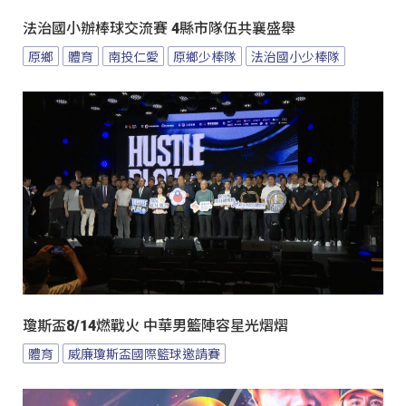
法治國小辦棒球交流賽 4縣市隊伍共襄盛舉
原鄉
體育
南投仁愛
原鄉少棒隊
法治國小少棒隊
瓊斯盃8/14燃戰火 中華男籃陣容星光熠熠
體育
威廉瓊斯盃國際籃球邀請賽