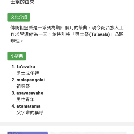
士祭的由來
文化介紹
傳統祖靈祭是一系列為期四個月的祭典，現今配合族人工
作求學濃縮為一天，並特別將「勇士祭(Ta‘avala)」凸顯
辦理。
小辭典
ta‘avalra
勇士成年禮
molapangolai
祖靈祭
asavasavahe
男性青年
atamatama
父字輩的稱呼