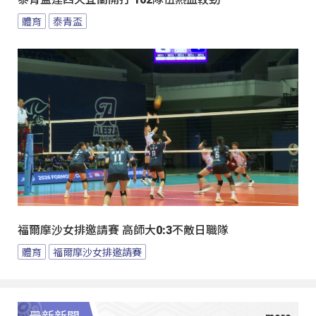
體育
泰青盃
福爾摩沙女排邀請賽 高師大0:3不敵日職隊
體育
福爾摩沙女排邀請賽