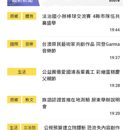
最新新聞
法治國小辦棒球交流賽 4縣市隊伍共
原鄉
體育
襄盛舉
19:44
台澳原民藝術家共創作品 同登Garma
國際
音樂
音樂節
19:37
公益團邀愛國浦長輩義工 彩繪蛋糕慶
生活
父親節
19:28
族語認證首推在地測驗 屏東舉辦說明
原鄉
教文
會
19:20
公視預算遭立院腰斬 恐流失內容創作
生活
立法院