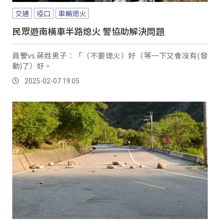
交通
埡口
車輛熄火
民眾遊南橫車半路熄火 警協助解決問題
員警vs.蔣姓男子：「（不要熄火）好（等一下又會沒有(發
動)了）好。
2025-02-07 19:05