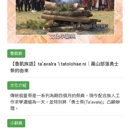
魯凱族
【魯凱族語】ta‘avalra ‘i tatolohae ni｜萬山部落勇士
祭的由來
文化介紹
傳統祖靈祭是一系列為期四個月的祭典，現今配合族人工
作求學濃縮為一天，並特別將「勇士祭(Ta‘avala)」凸顯辦
理。
小辭典