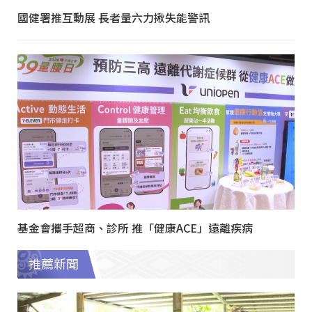
國健署推互動展 長者量六力揪失能警訊
基金會攜手超商、診所 推「健康ACE」遠離疾病
推薦新聞