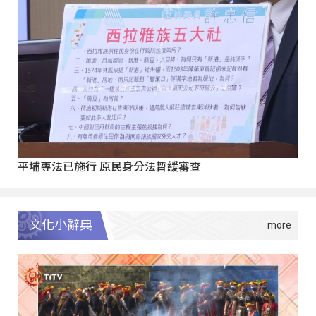
平埔專法已施行 原民身分法暫緩審查
文化小辭典