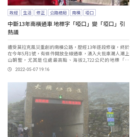
政經
生活
修正
公路總局
南橫
埡口
中斷13年南橫通車 地標字「啞口」變「埡口」引
熱議
遭受莫拉克風災重創的南橫公路，歷經13年逐段修復，終於
在今年5月1號，有條件開放全線通車，湧入大批車潮人潮上
山朝聖，尤其是位處最高點、海拔2,722公尺的地標「埡
口」，群山綿延、雲海環繞，堪稱人間仙境...。
2022-05-07 19:16