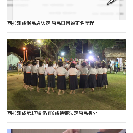
西拉雅族獲民族認定 原民日回顧正名歷程
西拉雅成第17族 仍有8族待獲法定原民身分