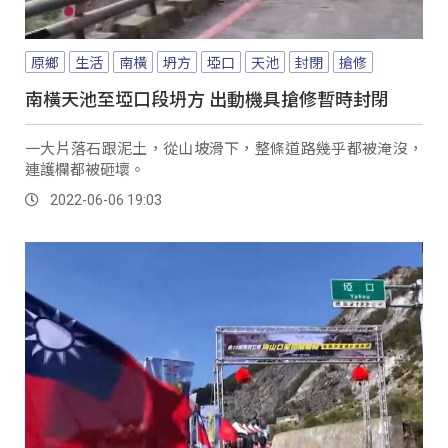
原鄉
生活
南橫
坍方
埡口
天池
封閉
搶修
南橫天池至埡口段坍方 出動機具搶修暫時封閉
一大片落石跟泥土，從山坡滑下，整條道路幾乎都被淹沒，
連護欄都被砸壞。
2022-06-06 19:03