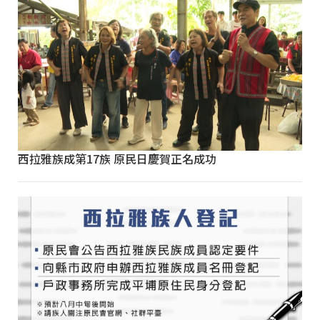
西拉雅族成第17族 原民日慶賀正名成功