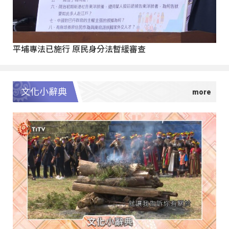
平埔專法已施行 原民身分法暫緩審查
文化小辭典