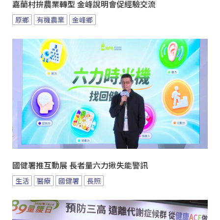
嘉蘭村拚農業轉型 金峰說明會促經驗交流
原鄉
有機農業
金峰鄉
國健署推互動展 長者量六力揪失能警訊
生活
醫療
國健署
長照