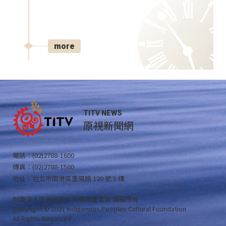
more
TITV NEWS
原視新聞網
電話：(02)2788-1600
傳真：(02)2788-1500
地址：台北市南港區重陽路 120 號 5 樓
財團法人原住民族文化事業基金會 版權所有
Copyright © 2021 Indigenous Peoples Cultural Foundation
All Rights Reserved .