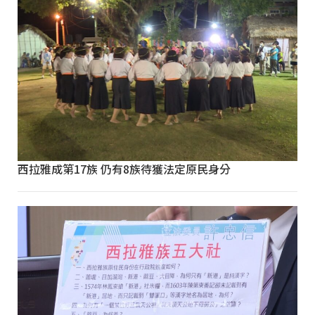
西拉雅成第17族 仍有8族待獲法定原民身分