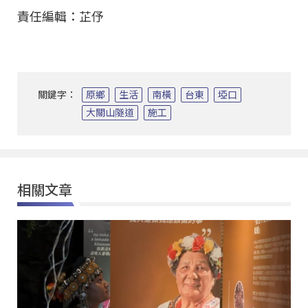
責任編輯：芷伃
關鍵字：
原鄉
生活
南橫
台東
埡口
大關山隧道
施工
相關文章