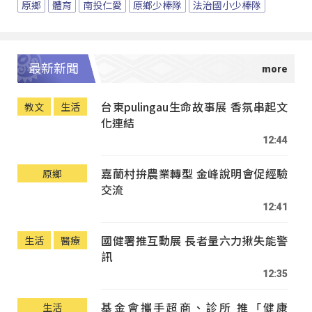
原鄉
體育
南投仁愛
原鄉少棒隊
法治國小少棒隊
最新新聞
台東pulingau生命故事展 香氛串起文
教文
生活
化連結
12:44
嘉蘭村拚農業轉型 金峰說明會促經驗
原鄉
交流
12:41
國健署推互動展 長者量六力揪失能警
生活
醫療
訊
12:35
基金會攜手超商、診所 推「健康
生活