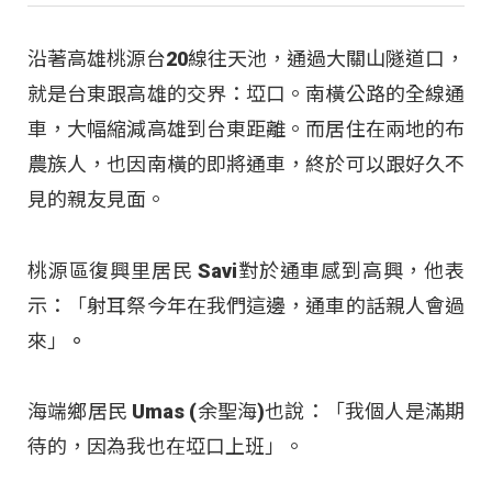
沿著高雄桃源台20線往天池，通過大關山隧道口，
就是台東跟高雄的交界：埡口。南橫公路的全線通
車，大幅縮減高雄到台東距離。而居住在兩地的布
農族人，也因南橫的即將通車，終於可以跟好久不
見的親友見面。
桃源區復興里居民 Savi對於通車感到高興，他表
示：「射耳祭今年在我們這邊，通車的話親人會過
來」
。
海端鄉居民 Umas (余聖海)也說：「我個人是滿期
待的，因為我也在埡口上班」。