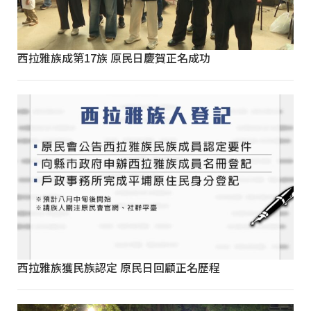
西拉雅族成第17族 原民日慶賀正名成功
西拉雅族獲民族認定 原民日回顧正名歷程