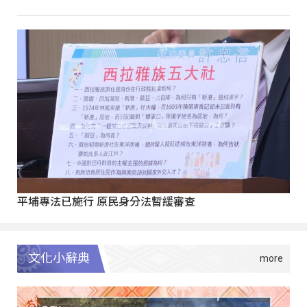
平埔專法已施行 原民身分法暫緩審查
文化小辭典