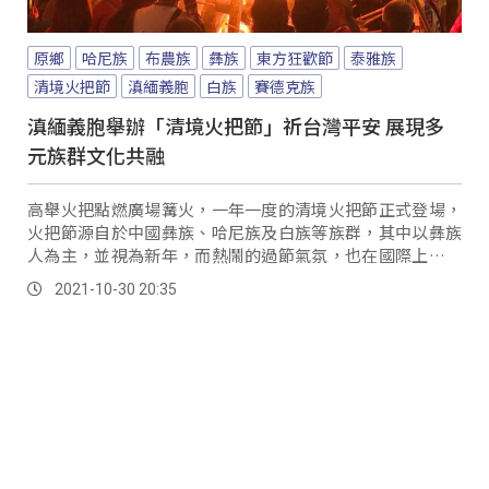
原鄉
哈尼族
布農族
彝族
東方狂歡節
泰雅族
清境火把節
滇緬義胞
白族
賽德克族
滇緬義胞舉辦「清境火把節」祈台灣平安 展現多
元族群文化共融
高舉火把點燃廣場篝火，一年一度的清境火把節正式登場，
火把節源自於中國彝族、哈尼族及白族等族群，其中以彝族
人為主，並視為新年，而熱鬧的過節氣氛，也在國際上被稱
為「東方狂歡節」，藉由熊熊烈焰象徵部落團結齊心，希望
2021-10-30 20:35
驅趕壞運，祈求平安 身為彝族的南投縣雲南同鄉會理事長魯
文印介紹：「在雲南我們老家火把節是在，農曆六月在國曆
七月的時候，但是我們在清境由於我們在六七月，是我們正
農忙最沒有空的時間，所以我們在清境所辦的火把節，主要
是做一個傳承，年輕的一輩更能夠記起來，我們的祖先是從
雲南過來的，在台灣落地生根。