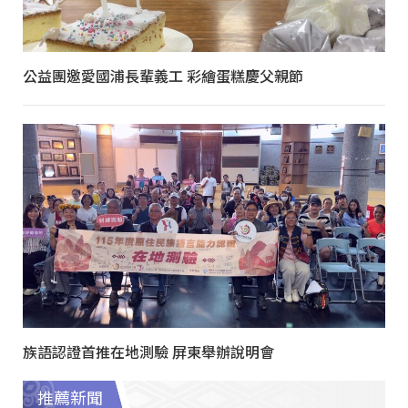
公益團邀愛國浦長輩義工 彩繪蛋糕慶父親節
族語認證首推在地測驗 屏東舉辦說明會
推薦新聞