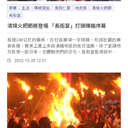
原鄉
生活
傳統習俗
南投仁愛
哈尼族
清境火把節
長街宴
清境火把節將登場 「長街宴」打頭陣揭序幕
長達240公尺的餐桌，在社區廣場一字排開，形成壯觀的美
食長龍，餐桌上擺上來自滇緬地區的各式佳餚，除了宴請地
方民眾一起分享，也體驗他們的文化，長街宴是源自中國雲
南地區哈尼族的傳統習俗，與台灣原民的收穫祭或豐年祭，
2022-10-20 12:31
有異曲同工之妙。