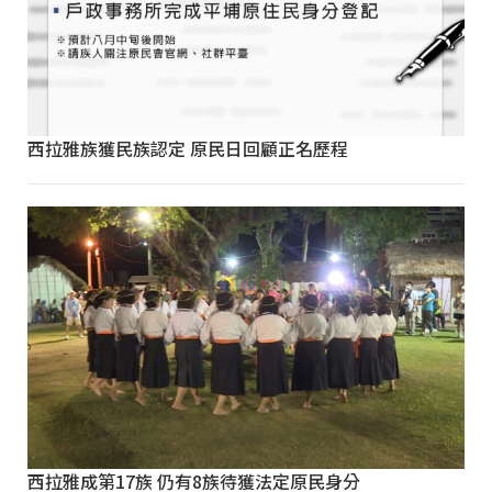
西拉雅族獲民族認定 原民日回顧正名歷程
西拉雅成第17族 仍有8族待獲法定原民身分