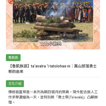
魯凱族
【魯凱族語】ta‘avalra ‘i tatolohae ni｜萬山部落勇士
祭的由來
文化介紹
傳統祖靈祭是一系列為期四個月的祭典，現今配合族人工
作求學濃縮為一天，並特別將「勇士祭(Ta‘avala)」凸顯辦
理。