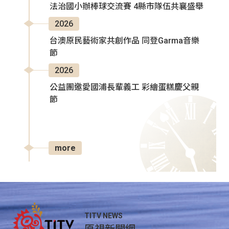
法治國小辦棒球交流賽 4縣市隊伍共襄盛舉
2026
台澳原民藝術家共創作品 同登Garma音樂
節
2026
公益團邀愛國浦長輩義工 彩繪蛋糕慶父親
節
more
TITV NEWS
原視新聞網