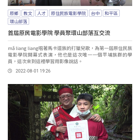
原鄉
教文
人才
原住民族電影學院
台中
和平區
環山部落
首屆原民電影學院 學員聚環山部落互交流
mǎ liang liang唱著馬卡道族的打獵兒歌，為第一屆原住民族
電影學院開幕式表演，他也是這次唯一一個平埔族群的學
員，這次來到這裡學習用影像說話。
2022-08-01 19:26