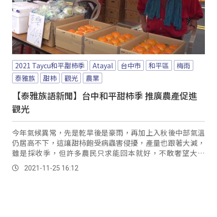
2021 Taycu和平甜柿季
Atayal
台中市
和平區
梅雨
泰雅族
甜柿
觀光
農業
【泰雅族語新聞】台中和平甜柿季 推廣農產促進
觀光
今年氣候異常，先是乾旱後是豪雨，再加上入秋後中部氣溫
仍居高不下，這讓甜柿飽受病蟲害侵擾，產量也跟著大減，
雖是採收季，但許多農民只求能回本就好，不敢奢望大豐
收。
2021-11-25 16:12