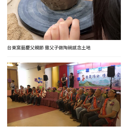
台東窯藝慶父親節 邀父子做陶碗感念土地