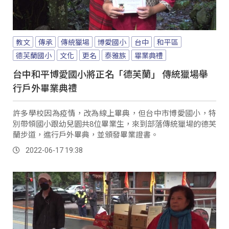
教文
傳承
傳統獵場
博愛國小
台中
和平區
德芙蘭國小
文化
更名
泰雅族
畢業典禮
台中和平博愛國小將正名「德芙蘭」 傳統獵場舉
行戶外畢業典禮
許多學校因為疫情，改為線上畢典，但台中市博愛國小，特
別帶領國小跟幼兒園共8位畢業生，來到部落傳統獵場的德芙
蘭步道，進行戶外畢典，並頒發畢業證書。
2022-06-17 19:38