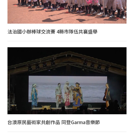
法治國小辦棒球交流賽 4縣市隊伍共襄盛舉
台澳原民藝術家共創作品 同登Garma音樂節