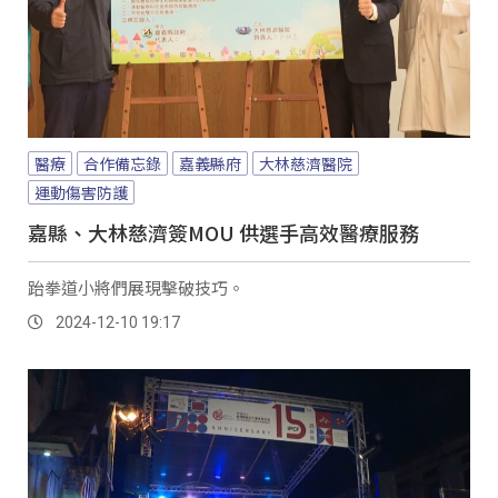
醫療
合作備忘錄
嘉義縣府
大林慈濟醫院
運動傷害防護
嘉縣、大林慈濟簽MOU 供選手高效醫療服務
跆拳道小將們展現擊破技巧。
2024-12-10 19:17