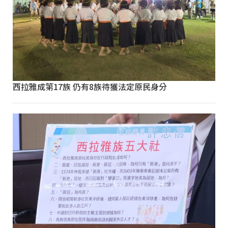
西拉雅成第17族 仍有8族待獲法定原民身分