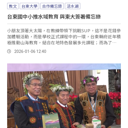
教文
台東大學
合作備忘錄
活水湖
台東國中小推水域教育 與東大簽署備忘錄
小朋友頂著大太陽，在教練帶領下挑戰SUP，這不是花錢參
加體驗活動，而是學校正式課程中的一環，台東縣府近年積
極推動山海教育，結合在地特色發展多元課程；而為了讓教
學更專業，縣府與台東大學簽署合作備忘錄，未來將以「活
2026-01-06 12:40
水湖」作為核心基地，由東大提供SUP、獨木舟及風帆等設
備與師資，讓大學生也能獲得實習機會。