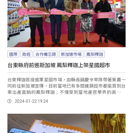
國際
政經
合作備忘錄
新加坡市場
鳳梨釋迦
台東縣府前進新加坡 鳳梨釋迦上架星國超市
台東釋迦首度進軍星國市場，由縣長饒慶令率隊帶著果農一
同前往新加坡宣傳，目前當地已有多間連鎖超市都能買到台
東出產直銷的鳳梨釋迦；不僅受到當地產官學界的高度重
視，果農也對自己的產品很有信心，期待未來能成為穩定的
2024-01-22 19:24
外銷通路。