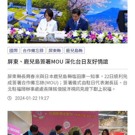
國際
合作備忘錄
屏東縣
鹿兒島縣
屏東、鹿兒島簽署MOU 深化台日友好情誼
屏東縣長周春米與日本鹿兒島縣塩田康一知事，22日順利完
成簽署合作備忘錄(MOU)；簽署儀式由駐日代表謝長廷、台
北駐福岡辦事處處長陳銘俊越洋視訊見證下獻上祝福。
2024-01-22 19:27