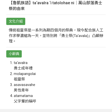
【魯凱族語】ta‘avalra ‘i tatolohae ni｜萬山部落勇士
祭的由來
文化介紹
傳統祖靈祭是一系列為期四個月的祭典，現今配合族人工
作求學濃縮為一天，並特別將「勇士祭(Ta‘avala)」凸顯辦
理。
小辭典
ta‘avalra
勇士成年禮
molapangolai
祖靈祭
asavasavahe
男性青年
atamatama
父字輩的稱呼