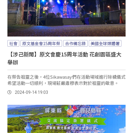
社會
原文基金會15周年祭
合作備忘錄
美國全球媒體署
【涉己新聞】原文會慶15周年活動 花創園區盛大
舉辦
在祭告祖靈之後，4位Sikawasay們在活動場域進行除穢儀式
希望活動一切順利，現場莊嚴肅穆表示對於祖靈的敬意。
2024-09-14 19:03