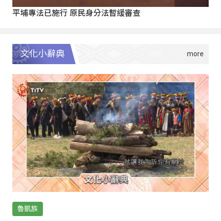
平埔專法已施行 原民身分法暫緩審查
文化小辭典
魯凱族