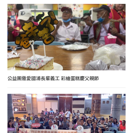
公益團邀愛國浦長輩義工 彩繪蛋糕慶父親節