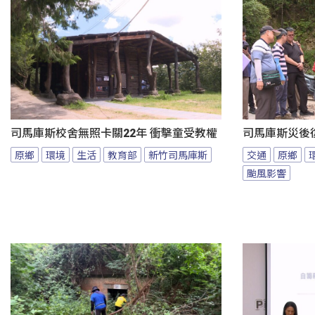
司馬庫斯校舍無照卡關22年 衝擊童受教權
司馬庫斯災後
原鄉
環境
生活
教育部
新竹司馬庫斯
交通
原鄉
颱風影響