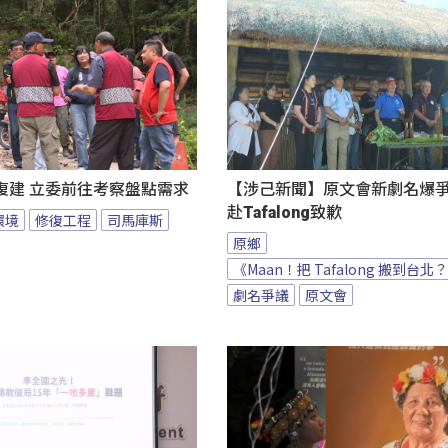
復建 立委前往考察盤點需求
【涉己新聞】原文會新劇名爆爭議
赴Tafalong致歉
環境
修復工程
司馬庫斯
原鄉
《Maan！把 Tafalong 搬到台北
劇名爭議
原文會