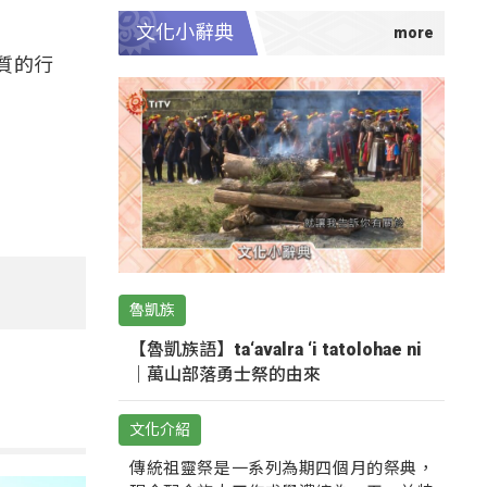
文化小辭典
質的行
魯凱族
【魯凱族語】ta‘avalra ‘i tatolohae ni
｜萬山部落勇士祭的由來
文化介紹
傳統祖靈祭是一系列為期四個月的祭典，