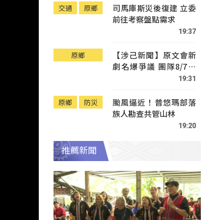
司馬庫斯災後復建 立委
交通
原鄉
前往考察盤點需求
19:37
【涉己新聞】原文會新
原鄉
劇名爆爭議 團隊8/7赴
Tafalong致歉
19:31
颱風逼近！普悠瑪部落
原鄉
防災
族人勘查共管山林
19:20
推薦新聞