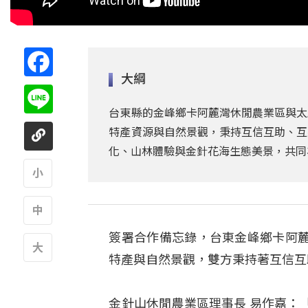
Facebook
大綱
Line
台東縣的金峰鄉卡阿麓灣休閒農業區與太
特產資源與自然景觀，秉持互信互助、互
化、山林體驗與金針花海生態美景，共同
A
簽署合作備忘錄，台東金峰鄉卡阿
A
特產與自然景觀，雙方秉持著互信互
A
金針山休閒農業區理事長 易作嘉：