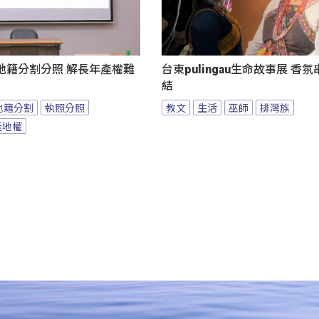
地籍分割分照 解長年產權難
台東pulingau生命故事展 香
結
地籍分割
執照分照
教文
生活
巫師
排灣族
產地權