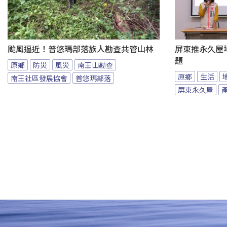
颱風逼近！普悠瑪部落族人勘查共管山林
屏東推永久屋
題
原鄉
防災
風災
南王山勘查
原鄉
生活
南王社區發展協會
普悠瑪部落
屏東永久屋