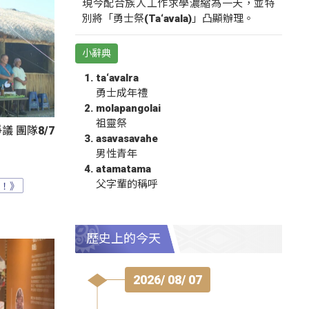
現今配合族人工作求學濃縮為一天，並特
別將「勇士祭(Ta‘avala)」凸顯辦理。
小辭典
ta‘avalra
勇士成年禮
molapangolai
祖靈祭
 團隊8/7
asavasavahe
男性青年
atamatama
父字輩的稱呼
？！》
歷史上的今天
2026/ 08/ 07