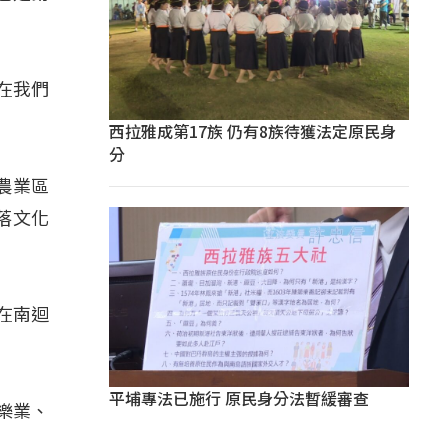
在我們
西拉雅成第17族 仍有8族待獲法定原民身
分
農業區
落文化
在南迴
平埔專法已施行 原民身分法暫緩審查
樂業、