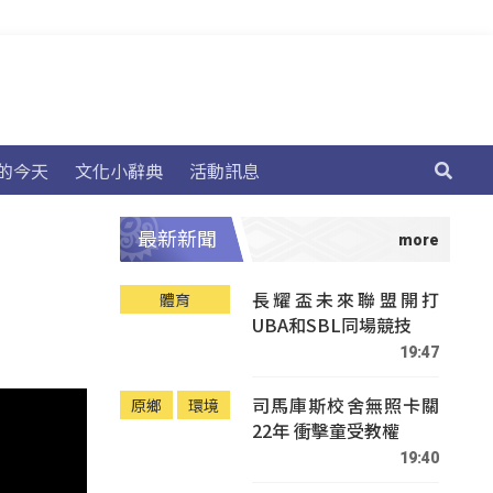
的今天
文化小辭典
活動訊息
最新新聞
長耀盃未來聯盟開打
體育
UBA和SBL同場競技
19:47
司馬庫斯校舍無照卡關
原鄉
環境
22年 衝擊童受教權
19:40