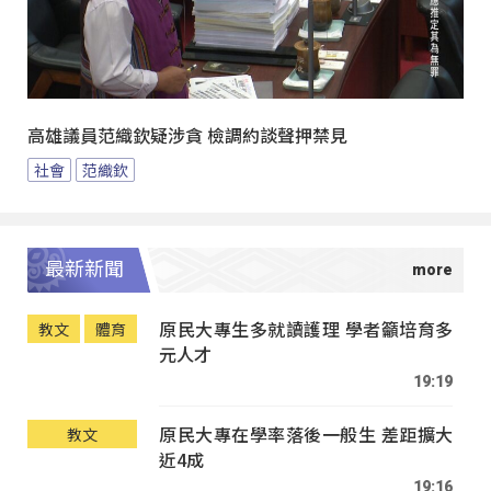
高雄議員范織欽疑涉貪 檢調約談聲押禁見
社會
范織欽
最新新聞
原民大專生多就讀護理 學者籲培育多
教文
體育
元人才
19:19
原民大專在學率落後一般生 差距擴大
教文
近4成
19:16