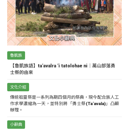
魯凱族
【魯凱族語】ta‘avalra ‘i tatolohae ni｜萬山部落勇
士祭的由來
文化介紹
傳統祖靈祭是一系列為期四個月的祭典，現今配合族人工
作求學濃縮為一天，並特別將「勇士祭(Ta‘avala)」凸顯
辦理。
小辭典