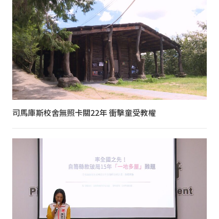
司馬庫斯校舍無照卡關22年 衝擊童受教權