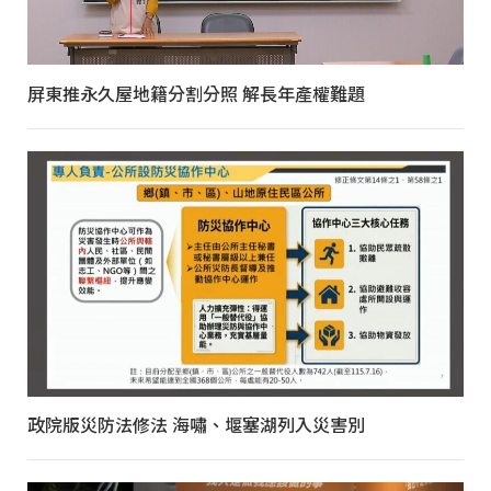
屏東推永久屋地籍分割分照 解長年產權難題
政院版災防法修法 海嘯、堰塞湖列入災害別