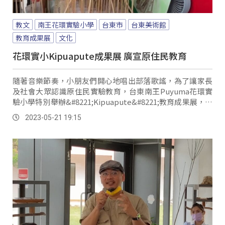
教文
南王花環實驗小學
台東市
台東美術館
教育成果展
文化
花環實小Kipuapute成果展 廣宣原住民教育
隨著音樂節奏，小朋友們開心地唱出部落歌謠，為了讓家長
及社會大眾認識原住民實驗教育，台東南王Puyuma花環實
驗小學特別舉辦&#8221;Kipuapute&#8221;教育成果展，剛
上任的台東縣教育處長蔡美瑤也親自到場主持，並期許孩子
2023-05-21 19:15
們能透過原住民實驗教育，培養良好的品格態度與自信。