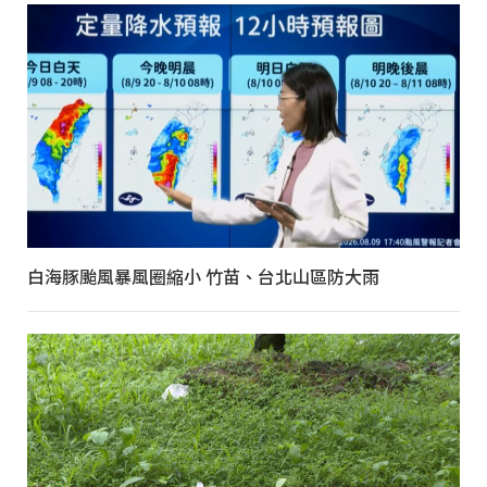
白海豚颱風暴風圈縮小 竹苗、台北山區防大雨