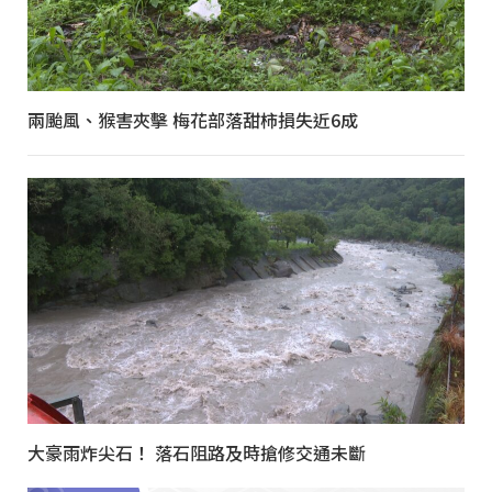
兩颱風、猴害夾擊 梅花部落甜柿損失近6成
大豪雨炸尖石！ 落石阻路及時搶修交通未斷