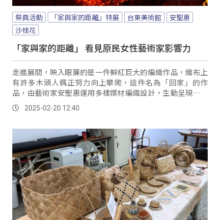
祭典活動
「家與家的距離」特展
台東美術館
安聖惠
沙桂花
「家與家的距離」 看見原民女性藝術家影響力
走進展間，映入眼簾的是一件鮮紅巨大的編織作品，織布上
有許多木頭人偶正努力向上攀爬，這件名為「回家」的作
品，由藝術家安聖惠運用多樣媒材編織設計，生動呈現在歷
經莫拉克風災後，自己重返故鄉屏東「舊好茶」的艱辛歷
2025-02-20 12:40
程。