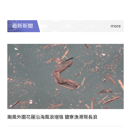
最新新聞
颱風外圍花蓮沿海風浪增強 鹽寮漁港現長浪