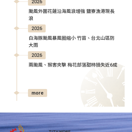
2026
颱風外圍花蓮沿海風浪增強 鹽寮漁港現長
浪
2026
白海豚颱風暴風圈縮小 竹苗、台北山區防
大雨
2026
兩颱風、猴害夾擊 梅花部落甜柿損失近6成
more