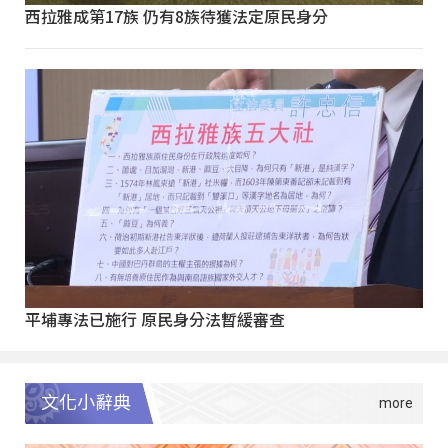
西拉雅成第17族 仍有8族待獲法定原民身分
平埔專法已施行 原民身分法暫緩審查
文化小辭典