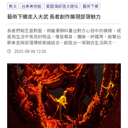
教文
台東美術館
愛國蒲部落文健站
藝術下鄉
藝術下鄉走入大武 長者創作展現部落魅力
長者們相互面對面，用蠟筆顏料畫出對方心目中的模樣，或
是用生活中常見的物品，像是餐具、鐵碗、鈴鐺等，敲擊出
節奏並與部落傳統歌謠結合，創造出一場融合生活與文化的
特別演奏，展現地方藝術的獨特魅力。
2025-08-06 12:26