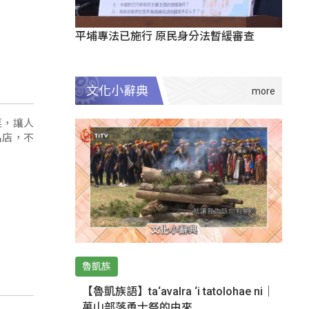
平埔專法已施行 原民身分法暫緩審查
文化小辭典
菜，讓人
名店，不
魯凱族
【魯凱族語】ta‘avalra ‘i tatolohae ni｜
萬山部落勇士祭的由來