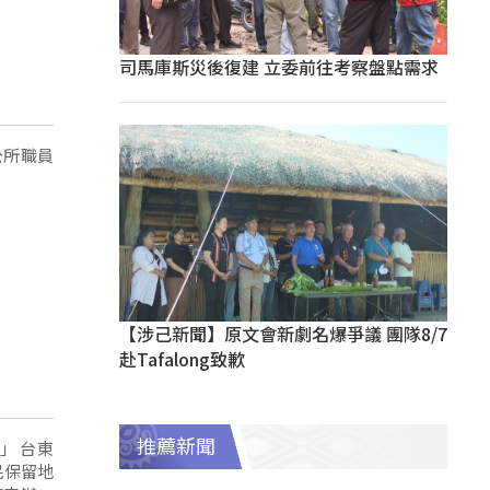
司馬庫斯災後復建 立委前往考察盤點需求
公所職員
【涉己新聞】原文會新劇名爆爭議 團隊8/7
赴Tafalong致歉
推薦新聞
台東
民保留地