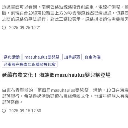
透過畫面可以看到，南橫公路沿線路段受創嚴重，電線杆倒塌、
斷，到現在台20線東段新武上方的彩霞隧道雖然已經搶通，但霧
之間的道路仍無法通行；對此工務段表示，道路損壞預估需要幾
才能恢...。
2025-09-25 19:21
祭典活動
masuhaulus嬰兒祭
加拿部落
台東海端
台東縣布農青年永續發展協會
延續布農文化！ 海端鄉masuhaulus嬰兒祭登場
由東布青舉辦的「第四屆masuhaulus嬰兒祭」活動，13日在海
部落舉行，希望透過活動延續布農族傳統文化，也讓年輕族人有
部落祭儀。
2025-09-15 12:50