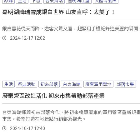
原鄉
生活
下雪
台東海端
嘉明湖山屋
大陸冷氣團
嘉明湖降瑞雪成銀白世界 山友直呼：太美了！
銀白雪花從天而降，遊客又驚又喜，趕緊用手機記錄這美麗的瞬間
2024-12-17 12:02
生活
祭典活動
初來部落
台東海端
廢棄軍用營地
部落市集
廢棄營區改造活化 初來市集帶動部落產業
台東海端鄉與初來部落合作，將初來橋頭廢棄的軍用營區重新規
市集，希望打造在地景點行銷部落觀光。
2024-10-17 12:40