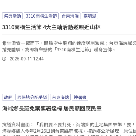
祭典活動
3310南橫生活節
台東海端
嘉明湖
3310南橫生活節 4大主軸活動邀親近山林
乘坐滑索一躍而下，體驗空中飛翔的速度與刺激感；台東海端鄉
搶先體驗，為即將舉辦的「3310南橫生活節」暖身宣傳。
2025-09-11 12:44
政經
原保地分配爭議
台東海端
連署書
海端鄉長罷免案連署達標 居民籲回應民意
抗議資料畫面：「我們要不要打死，海端鄉的土地集團蟑螂！要！」 
海端鄉族人今年2月26日到台東縣府陳抗，控訴鄉公所辦理「原住