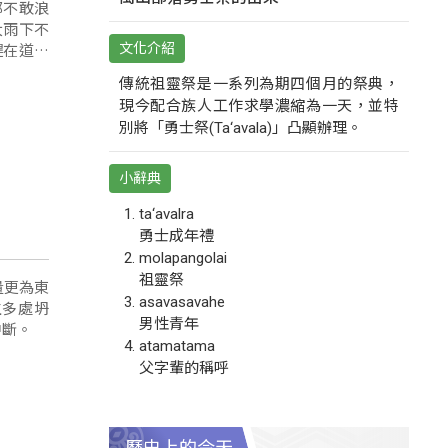
都不敢浪
大雨下不
趕在道路
文化介紹
傳統祖靈祭是一系列為期四個月的祭典，
現今配合族人工作求學濃縮為一天，並特
別將「勇士祭(Ta‘avala)」凸顯辦理。
小辭典
ta‘avalra
勇士成年禮
molapangolai
祖靈祭
量更為東
asavasavahe
生多處坍
男性青年
中斷。
atamatama
父字輩的稱呼
歷史上的今天