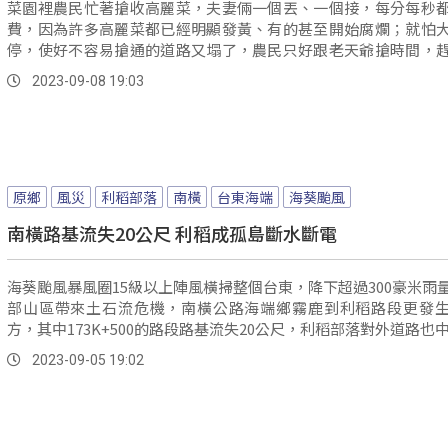
菜園裡農民忙著搶收高麗菜，夫妻倆一個丟、一個接，每分每秒
費，因為許多高麗菜都已經明顯發黃、有的甚至開始腐爛；就怕
停，使好不容易搶通的道路又塌了，農民只好跟老天爺搶時間，
管制前完成採收運送下山。
2023-09-08 19:03
原鄉
風災
利稻部落
南橫
台東海端
海葵颱風
南橫路基流失20公尺 利稻成孤島斷水斷電
海葵颱風暴風圈15級以上陣風橫掃整個台東，降下超過300豪米雨
部山區帶來土石流危機，南橫公路海端鄉霧鹿到利稻路段更發
方，其中173K+500的路段路基流失20公尺，利稻部落對外道路也
2023-09-05 19:02