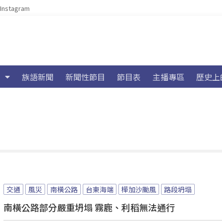
Instagram
族語新聞
新聞性節目
節目表
主播專區
歷史上
交通
風災
南橫公路
台東海端
樺加沙颱風
路段坍塌
南橫公路部分嚴重坍塌 霧鹿、利稻無法通行