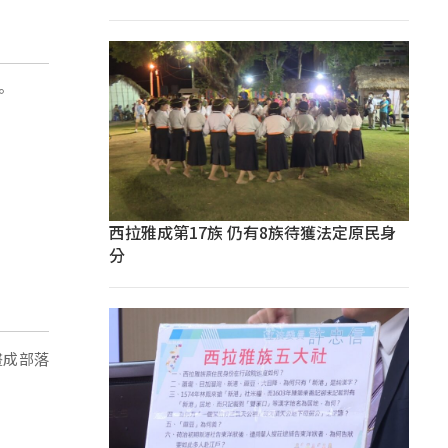
。
西拉雅成第17族 仍有8族待獲法定原民身
分
畫成部落