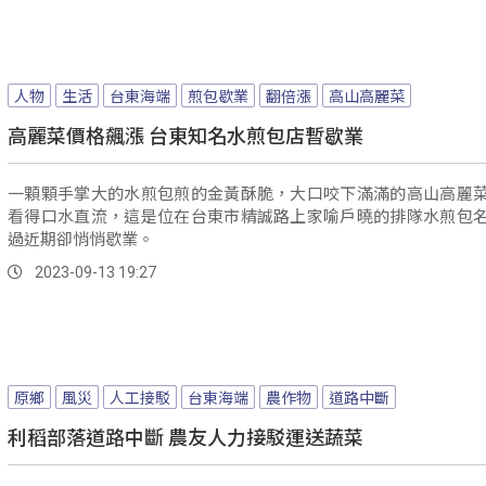
人物
生活
台東海端
煎包歇業
翻倍漲
高山高麗菜
高麗菜價格飆漲 台東知名水煎包店暫歇業
一顆顆手掌大的水煎包煎的金黃酥脆，大口咬下滿滿的高山高麗
看得口水直流，這是位在台東市精誠路上家喻戶曉的排隊水煎包
過近期卻悄悄歇業。
2023-09-13 19:27
原鄉
風災
人工接駁
台東海端
農作物
道路中斷
利稻部落道路中斷 農友人力接駁運送蔬菜