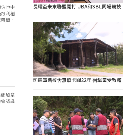
長耀盃未來聯盟開打 UBA和SBL同場競技
通信也中
鹿跟利稻
天時間，
司馬庫斯校舍無照卡關22年 衝擊童受教權
端鄉加拿
機會認識