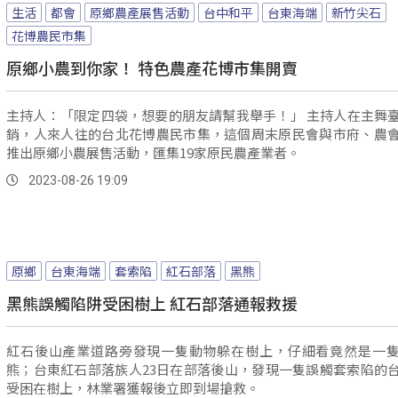
生活
都會
原鄉農產展售活動
台中和平
台東海端
新竹尖石
花博農民市集
原鄉小農到你家！ 特色農產花博市集開賣
主持人：「限定四袋，想要的朋友請幫我舉手！」 主持人在主舞臺賣力推
銷，人來人往的台北花博農民市集，這個周末原民會與市府、農
推出原鄉小農展售活動，匯集19家原民農產業者。
2023-08-26 19:09
原鄉
台東海端
套索陷
紅石部落
黑熊
黑熊誤觸陷阱受困樹上 紅石部落通報救援
紅石後山產業道路旁發現一隻動物躲在樹上，仔細看竟然是一
熊；台東紅石部落族人23日在部落後山，發現一隻誤觸套索陷的
受困在樹上，林業署獲報後立即到場搶救。