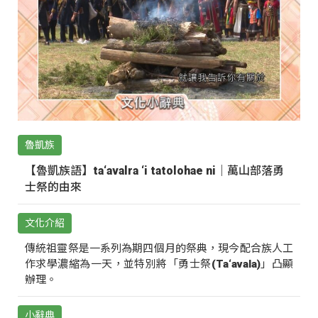
魯凱族
【魯凱族語】ta‘avalra ‘i tatolohae ni｜萬山部落勇
士祭的由來
文化介紹
傳統祖靈祭是一系列為期四個月的祭典，現今配合族人工
作求學濃縮為一天，並特別將「勇士祭(Ta‘avala)」凸顯
辦理。
小辭典