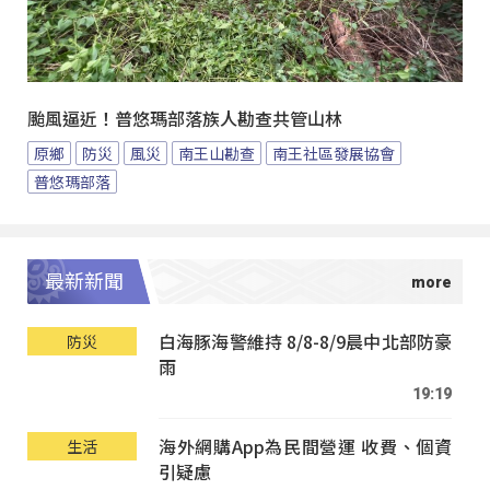
颱風逼近！普悠瑪部落族人勘查共管山林
原鄉
防災
風災
南王山勘查
南王社區發展協會
普悠瑪部落
最新新聞
白海豚海警維持 8/8-8/9晨中北部防豪
防災
雨
19:19
海外網購App為民間營運 收費、個資
生活
引疑慮