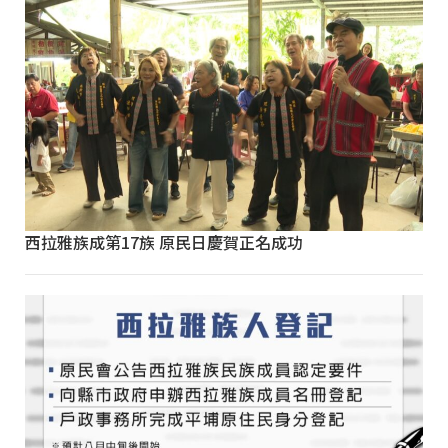
西拉雅族成第17族 原民日慶賀正名成功