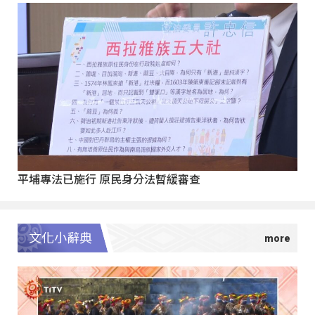
平埔專法已施行 原民身分法暫緩審查
文化小辭典