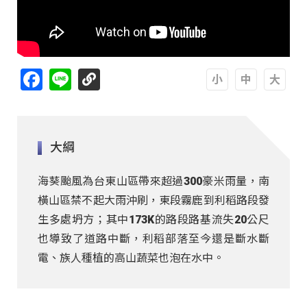
Facebook
Line
A
A
A
大綱
海葵颱風為台東山區帶來超過300豪米雨量，南
橫山區禁不起大雨沖刷，東段霧鹿到利稻路段發
生多處坍方；其中173K的路段路基流失20公尺
也導致了道路中斷，利稻部落至今還是斷水斷
電、族人種植的高山蔬菜也泡在水中。