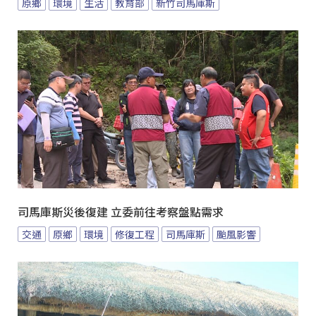
原鄉
環境
生活
教育部
新竹司馬庫斯
司馬庫斯災後復建 立委前往考察盤點需求
交通
原鄉
環境
修復工程
司馬庫斯
颱風影響