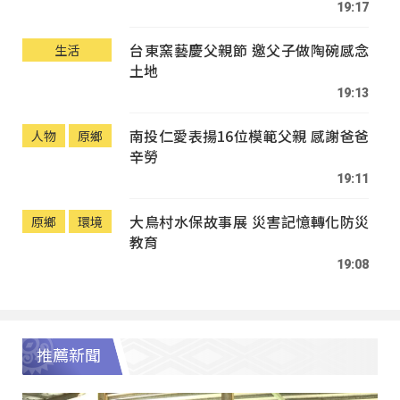
19:17
台東窯藝慶父親節 邀父子做陶碗感念
生活
土地
19:13
南投仁愛表揚16位模範父親 感謝爸爸
人物
原鄉
辛勞
19:11
大鳥村水保故事展 災害記憶轉化防災
原鄉
環境
教育
19:08
推薦新聞