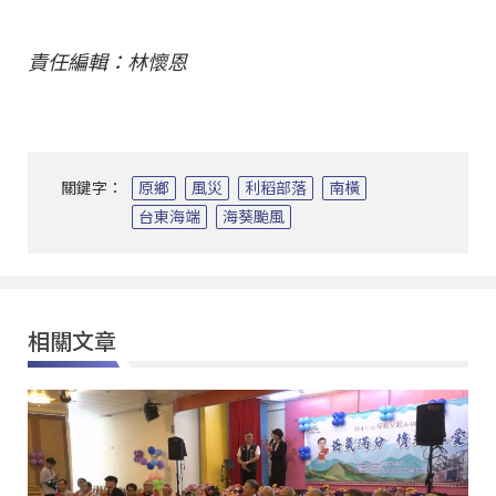
責任編輯：林懷恩
關鍵字：
原鄉
風災
利稻部落
南橫
台東海端
海葵颱風
相關文章