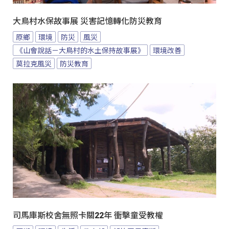
大鳥村水保故事展 災害記憶轉化防災教育
原鄉
環境
防災
風災
《山會說話－大鳥村的水土保持故事展》
環境改善
莫拉克風災
防災教育
司馬庫斯校舍無照卡關22年 衝擊童受教權