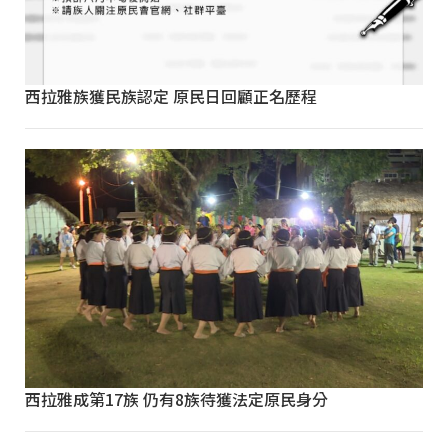
西拉雅族獲民族認定 原民日回顧正名歷程
西拉雅成第17族 仍有8族待獲法定原民身分