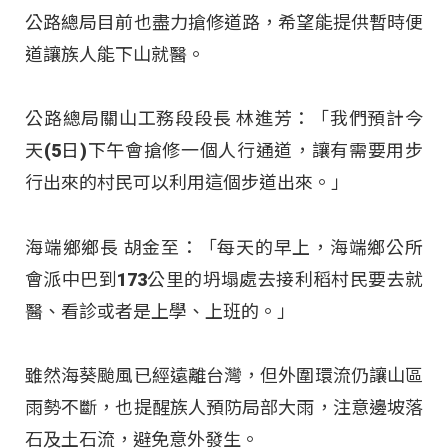
公路總局目前也盡力搶修道路，希望能提供暫時便
道讓族人能下山就醫。
公路總局關山工務段段長 林進芳：「我們預計今
天(5日)下午會搶修一個人行通道，讓有需要用步
行出來的村民可以利用這個步道出來。」
海端鄉鄉長 胡金至：「每天的早上，海端鄉公所
會派中巴到173公里的坍塌處去接利稻村民要去就
醫、看診或者是上學、上班的。」
雖然海葵颱風已經遠離台灣，但外圍環流仍讓山區
雨勢不斷，也提醒族人預防局部大雨，注意邊坡落
石及土石流，避免意外發生。