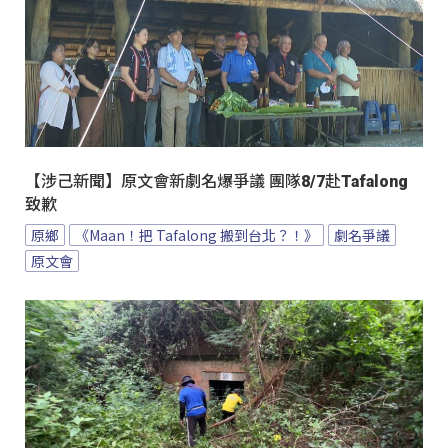
【涉己新聞】原文會新劇名爆爭議 團隊8/7赴Tafalong
致歉
原鄉
《Maan！把 Tafalong 搬到台北？！》
劇名爭議
原文會