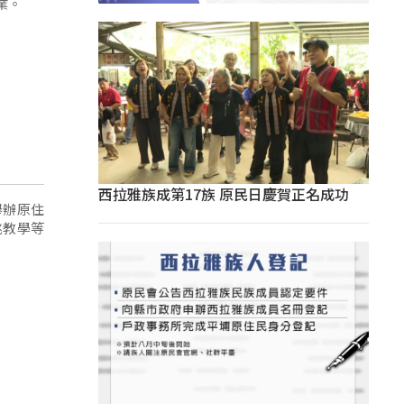
業。
西拉雅族成第17族 原民日慶賀正名成功
舉辦原住
跳教學等