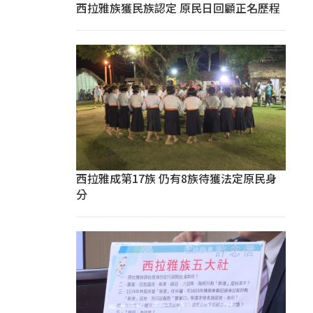
西拉雅族獲民族認定 原民日回顧正名歷程
西拉雅成第17族 仍有8族待獲法定原民身
分