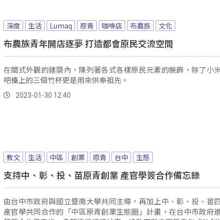
深度
生活
Lumaq
原青
咖啡店
布農族
文化
布農族青年開店逐夢 打造都會原民交流空間
在閩式外觀的建築內，陳列著各式各樣原民元素的裝飾，除了小
吧檯上的三個竹杯更是用來供奉祖先。
2023-01-30 12:40
教文
生活
中區
創業
原青
台中
生態
支持中、彰、投、苗原青創業 產官學簽合作備忘錄
由台中市政府與國立暨南大學共同主導，再加上中、彰、投、苗
產官學共同合作的「中區原青創業生態圈」計畫，在台中市政府