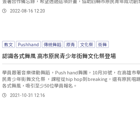
簽署合作備忘錄，希望透過這項計畫，協助四縣市原民青年成功創
2022-08-16 12:20
教文
Pushhand
傳統舞蹈
原青
文化祭
街舞
認識各式舞風 高市原民青少年街舞文化祭登場
學員跟著音樂律動舞蹈，Push hand舞團，10月30號，在高雄市
民青少年街舞文化祭 ，課程從hip hop到breaking，還有原民唱
各式舞風，吸引至少50位學員報名。
2021-10-31 12:16