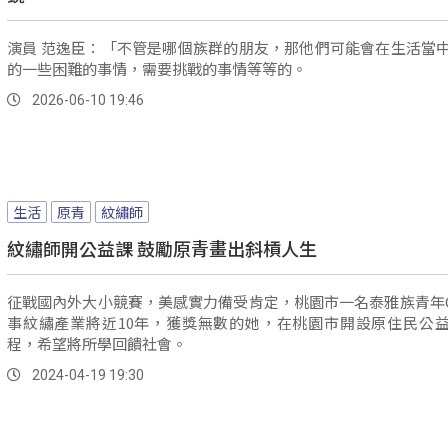
演員 范逸臣：「不管是哪個族群的朋友，那他們可能會在生活當
的一些困難的事情，需要挑戰的事情等等的。
2026-06-10 19:46
生活
原青
紋繡師
紋繡師開公益課 鼓勵原青畫出斜槓人生
征戰國內外大小競賽，美感實力備受肯定，桃園市一名泰雅族青年G
事紋繡產業將近10年，獲獎無數的她，在桃園市開設原住民公
程，希望將所學回饋社會。
2024-04-19 19:30