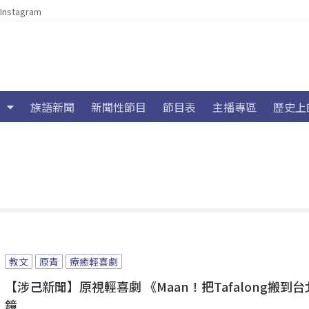
Instagram
族語新聞
新聞性節目
節目表
主播專區
歷史上
教文
原青
療癒輕喜劇
【涉己新聞】原視輕喜劇 《Maan！把Tafalong搬到
鏡