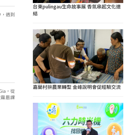
台東pulingau生命故事展 香氛串起文化連
結
中，遇到
嘉蘭村拚農業轉型 金峰說明會促經驗交流
ia，從
益霧眉課