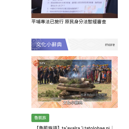
平埔專法已施行 原民身分法暫緩審查
文化小辭典
魯凱族
【魯凱族語】ta‘avalra ‘i tatolohae ni｜