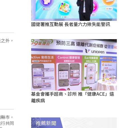
國健署推互動展 長者量六力揪失能警訊
米之外，
基金會攜手超商、診所 推「健康ACE」遠
離疾病
四縣市，
進行共同
推薦新聞