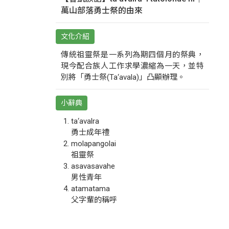
萬山部落勇士祭的由來
文化介紹
傳統祖靈祭是一系列為期四個月的祭典，
現今配合族人工作求學濃縮為一天，並特
別將「勇士祭(Ta‘avala)」凸顯辦理。
小辭典
ta‘avalra
勇士成年禮
molapangolai
祖靈祭
asavasavahe
男性青年
atamatama
父字輩的稱呼