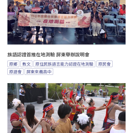
族語認證首推在地測驗 屏東舉辦說明會
原鄉
教文
原住民族語言能力認證在地測驗
原民會
原語會
屏東來義高中