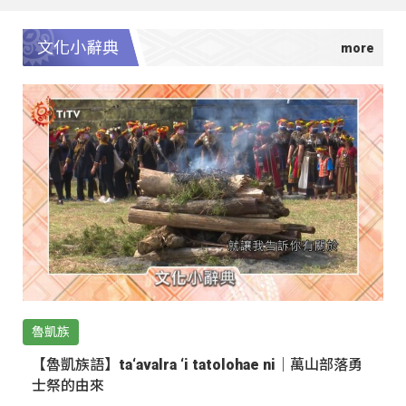
文化小辭典
魯凱族
【魯凱族語】ta‘avalra ‘i tatolohae ni｜萬山部落勇
士祭的由來