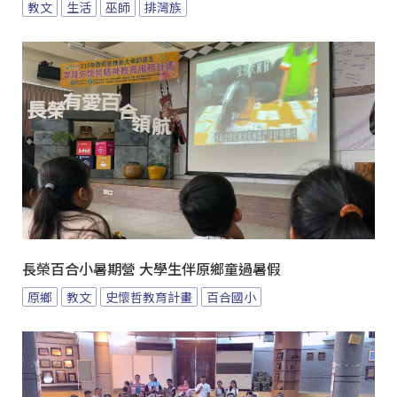
教文
生活
巫師
排灣族
長榮百合小暑期營 大學生伴原鄉童過暑假
原鄉
教文
史懷哲教育計畫
百合國小