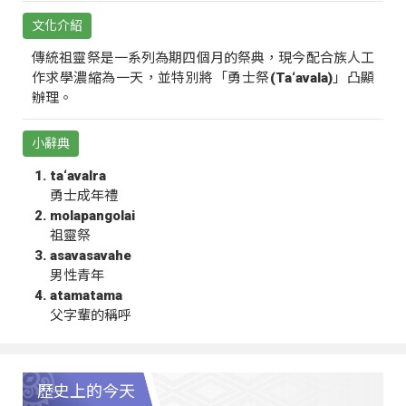
文化介紹
傳統祖靈祭是一系列為期四個月的祭典，現今配合族人工
作求學濃縮為一天，並特別將「勇士祭(Ta‘avala)」凸顯
辦理。
小辭典
ta‘avalra
勇士成年禮
molapangolai
祖靈祭
asavasavahe
男性青年
atamatama
父字輩的稱呼
歷史上的今天