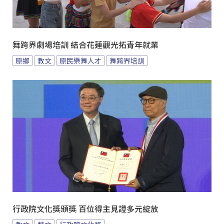
舞跨界劇場培訓 結合花蓮觀光拓青年就業
原鄉
教文
原民樂舞人才
舞跨界培訓
行政院文化獎頒獎 百位得主見證多元綻放