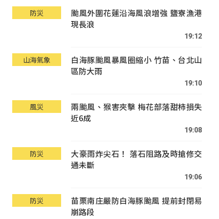
颱風外圍花蓮沿海風浪增強 鹽寮漁港
防災
現長浪
19:12
白海豚颱風暴風圈縮小 竹苗、台北山
山海氣象
區防大雨
19:10
兩颱風、猴害夾擊 梅花部落甜柿損失
風災
近6成
19:08
大豪雨炸尖石！ 落石阻路及時搶修交
防災
通未斷
19:06
苗栗南庄嚴防白海豚颱風 提前封閉易
防災
崩路段