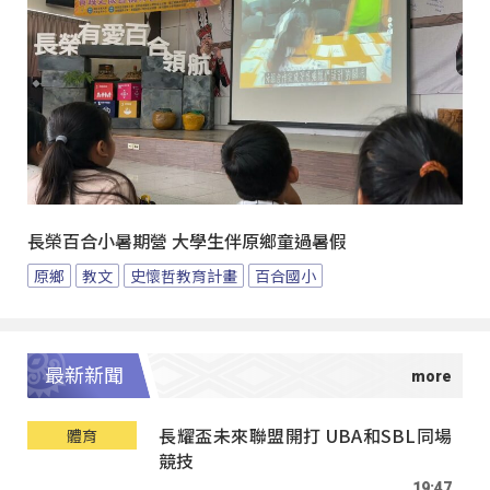
長榮百合小暑期營 大學生伴原鄉童過暑假
原鄉
教文
史懷哲教育計畫
百合國小
最新新聞
長耀盃未來聯盟開打 UBA和SBL同場
體育
競技
19:47