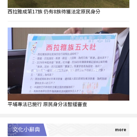
西拉雅成第17族 仍有8族待獲法定原民身分
平埔專法已施行 原民身分法暫緩審查
文化小辭典