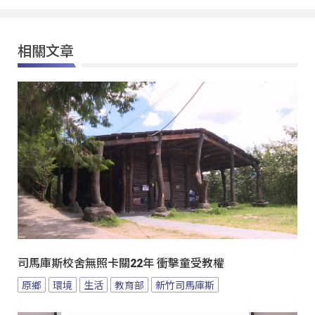
相關文章
司馬庫斯校舍無照卡關22年 衝擊童受教權
原鄉
環境
生活
教育部
新竹司馬庫斯