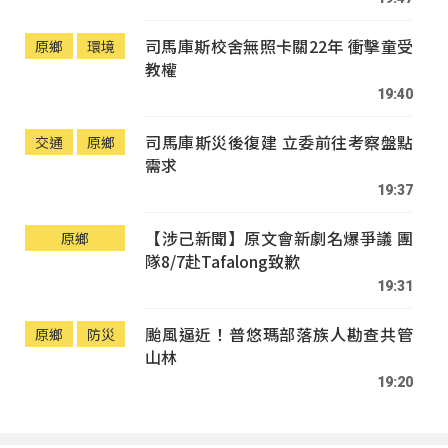
司馬庫斯校舍無照卡關22年 衝擊童受
原鄉
環境
教權
19:40
司馬庫斯災後復建 立委前往考察盤點
交通
原鄉
需求
19:37
【涉己新聞】原文會新劇名爆爭議 團
原鄉
隊8/7赴Tafalong致歉
19:31
颱風逼近！普悠瑪部落族人勘查共管
原鄉
防災
山林
19:20