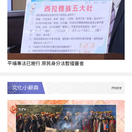
平埔專法已施行 原民身分法暫緩審查
文化小辭典