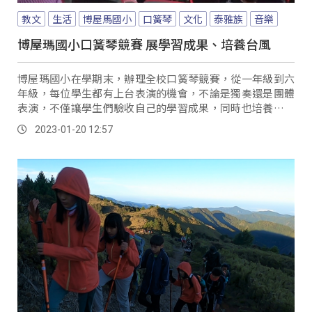
教文
生活
博屋馬國小
口簧琴
文化
泰雅族
音樂
博屋瑪國小口簧琴競賽 展學習成果、培養台風
博屋瑪國小在學期末，辦理全校口簧琴競賽，從一年級到六
年級，每位學生都有上台表演的機會，不論是獨奏還是團體
表演，不僅讓學生們驗收自己的學習成果，同時也培養學生
們互助合作的精神與台風。
2023-01-20 12:57