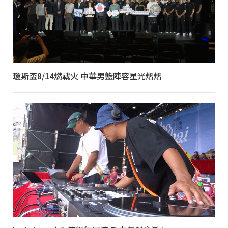
瓊斯盃8/14燃戰火 中華男籃陣容星光熠熠