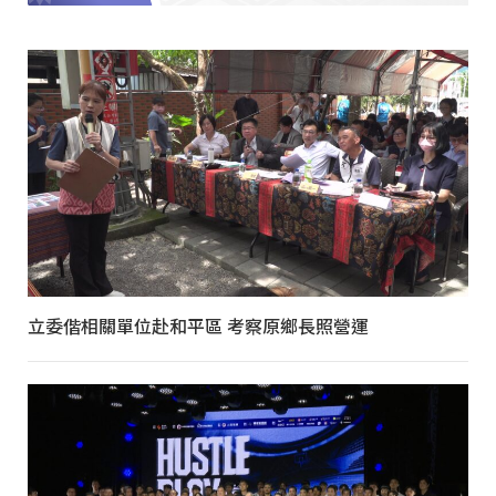
立委偕相關單位赴和平區 考察原鄉長照營運