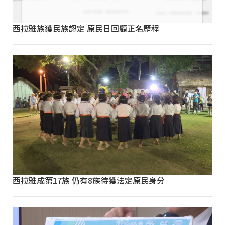
西拉雅族獲民族認定 原民日回顧正名歷程
西拉雅成第17族 仍有8族待獲法定原民身分