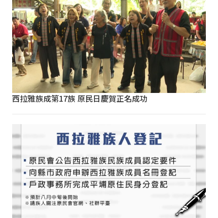
西拉雅族成第17族 原民日慶賀正名成功