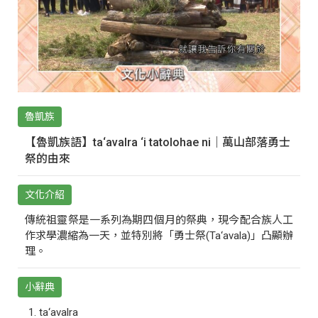
魯凱族
【魯凱族語】ta‘avalra ‘i tatolohae ni｜萬山部落勇士
祭的由來
文化介紹
傳統祖靈祭是一系列為期四個月的祭典，現今配合族人工
作求學濃縮為一天，並特別將「勇士祭(Ta‘avala)」凸顯辦
理。
小辭典
ta‘avalra