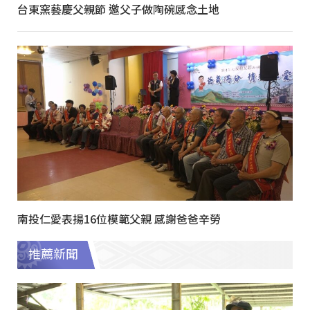
台東窯藝慶父親節 邀父子做陶碗感念土地
南投仁愛表揚16位模範父親 感謝爸爸辛勞
推薦新聞