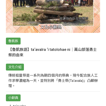
魯凱族
【魯凱族語】ta‘avalra ‘i tatolohae ni｜萬山部落勇士
祭的由來
文化介紹
傳統祖靈祭是一系列為期四個月的祭典，現今配合族人工
作求學濃縮為一天，並特別將「勇士祭(Ta‘avala)」凸顯辦
理。
小辭典