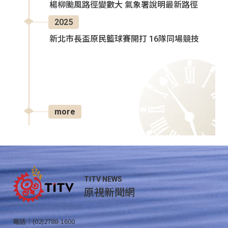
楊柳颱風路徑變數大 氣象署說明最新路徑
2025
新北市長盃原民籃球賽開打 16隊同場競技
more
TITV NEWS
原視新聞網
電話：(02)2788-1600