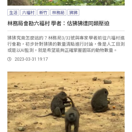
生活
六福村
新竹
林務局
狒狒
林務局會勘六福村 學者：估狒狒遭同類壓迫
狒狒究竟怎麼逃的？林務局3/31號與專家學者前往六福村進
行會勘，初步針對狒狒的數量清點進行討論，像是人工目測
或是以AI監測，就是希望能夠正確掌握園區的動物數量。
2023-03-31 19:17