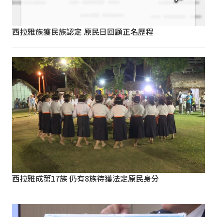
西拉雅族獲民族認定 原民日回顧正名歷程
西拉雅成第17族 仍有8族待獲法定原民身分