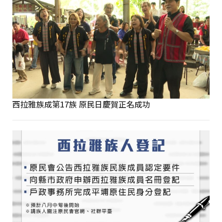
西拉雅族成第17族 原民日慶賀正名成功