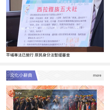
平埔專法已施行 原民身分法暫緩審查
文化小辭典