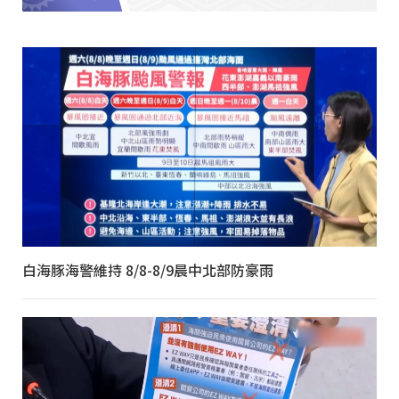
白海豚海警維持 8/8-8/9晨中北部防豪雨