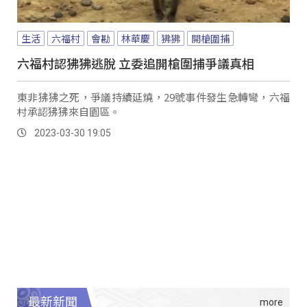
生活
六福村
會勘
林華慶
狒狒
開槍圍捕
六福村認狒狒逃脫 立委追開槍圍捕爭議真相
東非狒狒之死，爭議持續延燒，29號事件發生急轉彎，六福
村承認狒狒來自園區。
2023-03-30 19:05
最新新聞