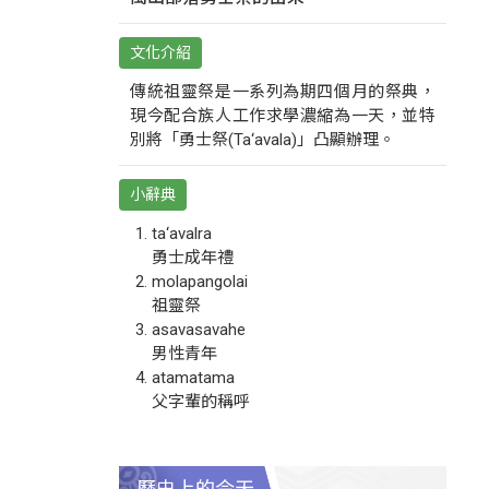
文化介紹
傳統祖靈祭是一系列為期四個月的祭典，
現今配合族人工作求學濃縮為一天，並特
別將「勇士祭(Ta‘avala)」凸顯辦理。
小辭典
ta‘avalra
勇士成年禮
molapangolai
祖靈祭
asavasavahe
男性青年
atamatama
父字輩的稱呼
歷史上的今天