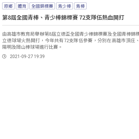
原鄉
體育
全國錦標賽
青少棒
青棒
第8屆全國青棒、青少棒錦標賽 72支隊伍熱血開打
由高雄市教育局舉辦第8屆立德盃全國青少棒錦標賽及全國青棒錦
立德球場火熱開打，今年共有72支隊伍參賽，分別在高雄市頂庄
陽明及岡山棒球場進行比賽。
2021-09-27 19:39