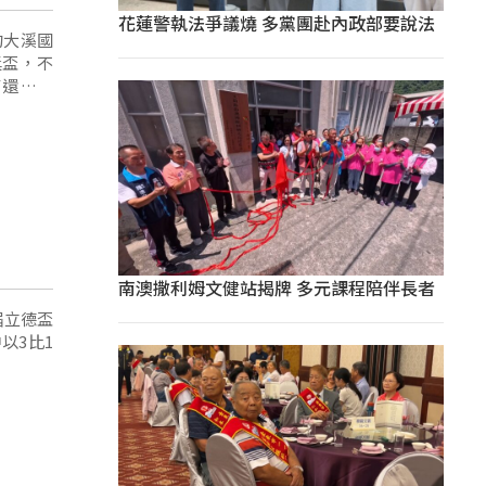
花蓮警執法爭議燒 多黨團赴內政部要說法
的大溪國
獎盃，不
了還在使
小。
南澳撒利姆文健站揭牌 多元課程陪伴長者
屆立德盃
以3比1