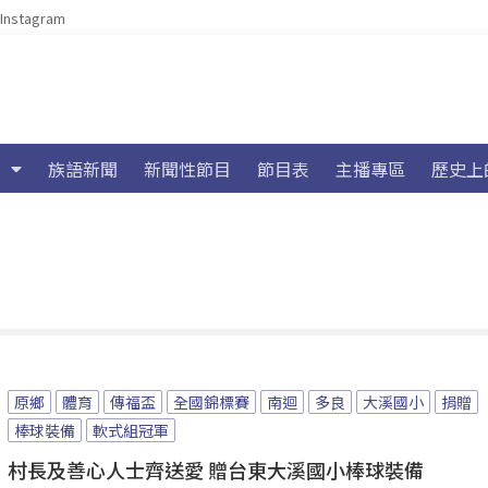
Instagram
族語新聞
新聞性節目
節目表
主播專區
歷史上
原鄉
體育
傳福盃
全國錦標賽
南迴
多良
大溪國小
捐贈
棒球裝備
軟式組冠軍
村長及善心人士齊送愛 贈台東大溪國小棒球裝備