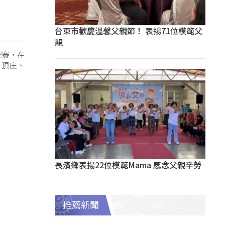
台東市歡慶溫馨父親節！ 表揚71位模範父
親
標賽，在
、頂庄、
長濱鄉表揚22位模範Mama 感念父親辛勞
推薦新聞