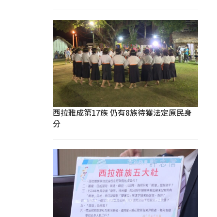
西拉雅成第17族 仍有8族待獲法定原民身
分