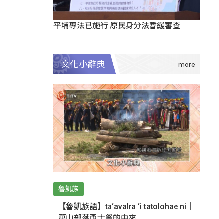
平埔專法已施行 原民身分法暫緩審查
文化小辭典
魯凱族
【魯凱族語】ta‘avalra ‘i tatolohae ni｜
萬山部落勇士祭的由來