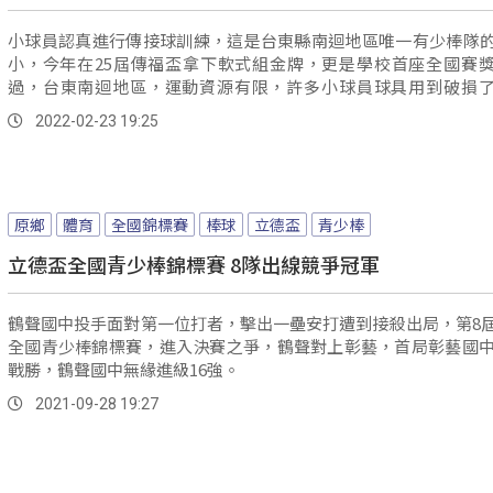
小球員認真進行傳接球訓練，這是台東縣南迴地區唯一有少棒隊
小，今年在25屆傳福盃拿下軟式組金牌，更是學校首座全國賽
過，台東南迴地區，運動資源有限，許多小球員球具用到破損
用，多良村長跟善心人士合資，特別購買棒球裝備，捐贈給大溪國
2022-02-23 19:25
原鄉
體育
全國錦標賽
棒球
立德盃
青少棒
立德盃全國青少棒錦標賽 8隊出線競爭冠軍
鶴聲國中投手面對第一位打者，擊出一壘安打遭到接殺出局，第8
全國青少棒錦標賽，進入決賽之爭，鶴聲對上彰藝，首局彰藝國中
戰勝，鶴聲國中無緣進級16強。
2021-09-28 19:27