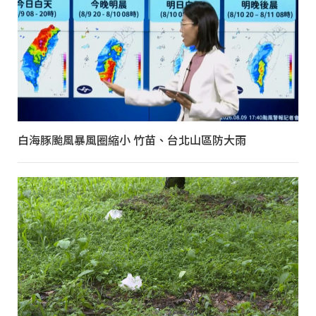
白海豚颱風暴風圈縮小 竹苗、台北山區防大雨