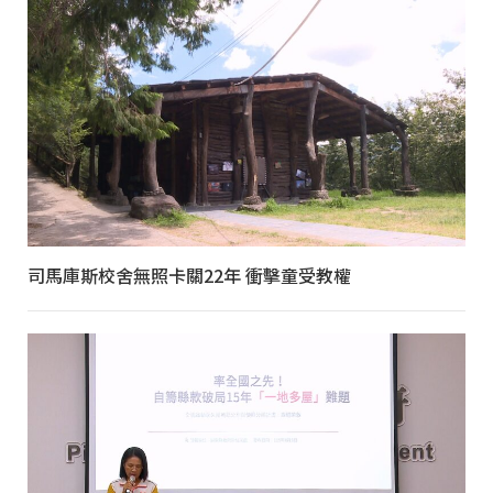
司馬庫斯校舍無照卡關22年 衝擊童受教權