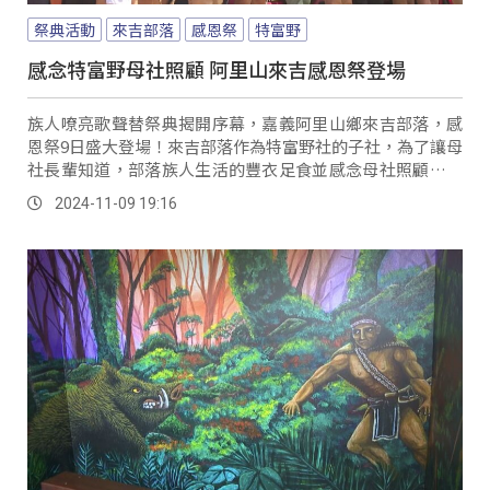
祭典活動
來吉部落
感恩祭
特富野
感念特富野母社照顧 阿里山來吉感恩祭登場
族人嘹亮歌聲替祭典揭開序幕，嘉義阿里山鄉來吉部落，感
恩祭9日盛大登場！來吉部落作為特富野社的子社，為了讓母
社長輩知道，部落族人生活的豐衣足食並感念母社照顧，感
恩祭由此而生，甚至在祭典當日凌晨，族人會前往鄒族聖山
2024-11-09 19:16
塔山取來最乾淨神聖的水源，用於清洗祭儀場地以及祭祀器
物。