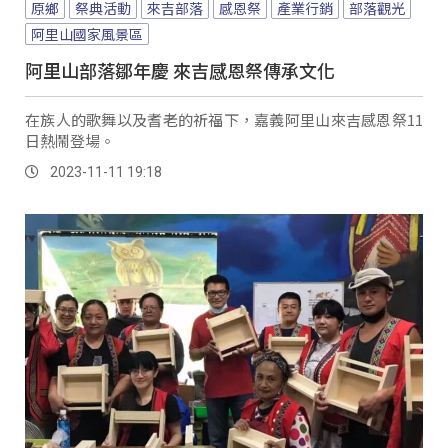
原鄉
祭典活動
來吉部落
感恩祭
產業行銷
部落觀光
阿里山國家風景區
阿里山部落鄒年慶 來吉感恩祭傳承文化
在族人的歌舞以及耆老的祈福下，嘉義阿里山來吉感恩祭11
日熱鬧登場。
2023-11-11 19:18