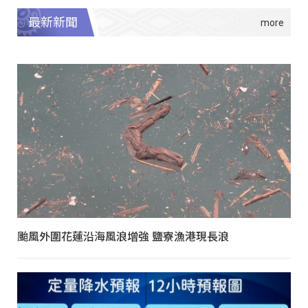
最新新聞
颱風外圍花蓮沿海風浪增強 鹽寮漁港現長浪