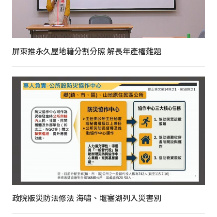
屏東推永久屋地籍分割分照 解長年產權難題
政院版災防法修法 海嘯、堰塞湖列入災害別