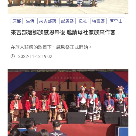
原鄉
生活
來吉部落
感恩祭
母社
特富野
阿里山
來吉部落鄒族感恩祭後 邀請母社家族來作客
在族人莊嚴的歌聲下，感恩祭正式開始。
2022-11-12 19:02