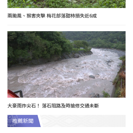
兩颱風、猴害夾擊 梅花部落甜柿損失近6成
大豪雨炸尖石！ 落石阻路及時搶修交通未斷
推薦新聞