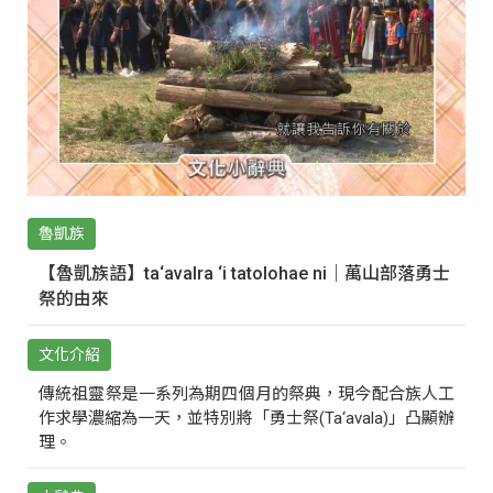
魯凱族
【魯凱族語】ta‘avalra ‘i tatolohae ni｜萬山部落勇士
祭的由來
文化介紹
傳統祖靈祭是一系列為期四個月的祭典，現今配合族人工
作求學濃縮為一天，並特別將「勇士祭(Ta‘avala)」凸顯辦
理。