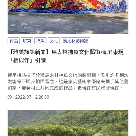
作品
屏東
捕魚
文化
馬太林藝術牆
【雅美族語新聞】馬太林捕魚文化藝術牆 屏東現
「相似作」引議
運用拼貼技巧詮釋馬太林捕魚文化的藝術牆，吸引許多到訪
遊客停下腳步拍照留念，這是旅英藝術家優席夫攜手其他藝
術家，帶著村民共同完成的作品，但現在有民眾發現在屏東
旭海草原遊樂區也有類似的作品。
2022-07-12 20:00