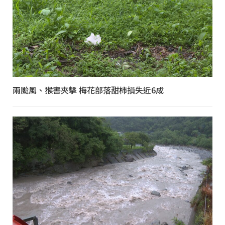
兩颱風、猴害夾擊 梅花部落甜柿損失近6成