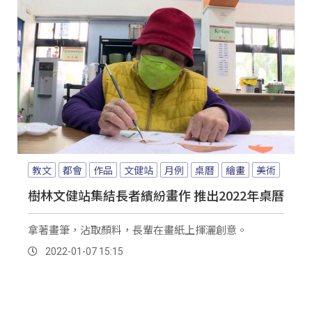
教文
都會
作品
文健站
月例
桌曆
繪畫
美術
樹林文健站集結長者繽紛畫作 推出2022年桌曆
拿著畫筆，沾取顏料，長輩在畫紙上揮灑創意。
2022-01-07 15:15