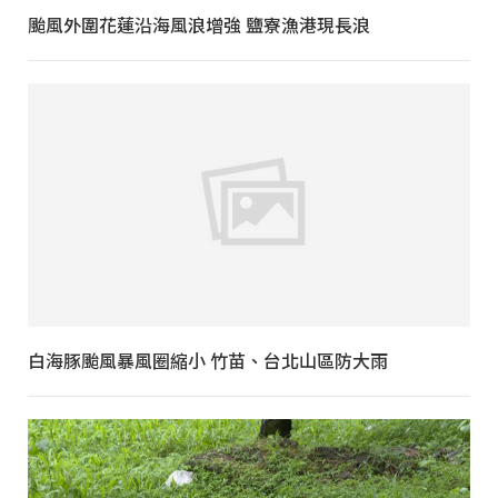
颱風外圍花蓮沿海風浪增強 鹽寮漁港現長浪
白海豚颱風暴風圈縮小 竹苗、台北山區防大雨