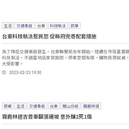
生活
交通事故
台東
科技執法
罰單
台東科技執法惹民怨 促縣府完善配套措施
為了降低交通事故發生，台東縣警局去年開始，陸續在市區重要
科技執法，不過當地店家就抱怨，停車空間有限，購物民眾銳減
大受影響。
2023-02-23 19:30
原鄉
生活
交通事故
台東
關山分局
霧鹿林道
霧鹿林道吉普車翻落邊坡 意外釀2死1傷