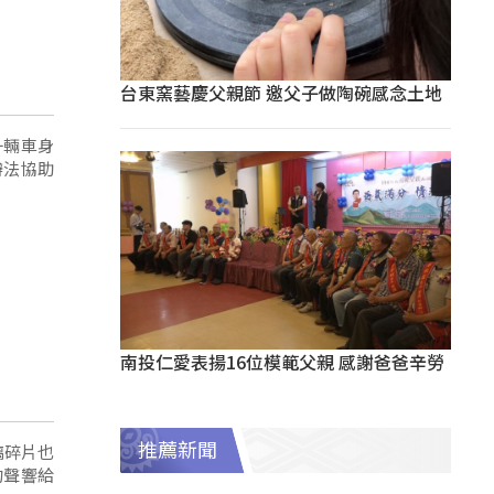
台東窯藝慶父親節 邀父子做陶碗感念土地
一輛車身
辦法協助
南投仁愛表揚16位模範父親 感謝爸爸辛勞
推薦新聞
璃碎片也
的聲響給