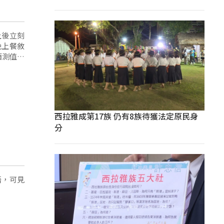
上後立刻
晚上餐敘
酒測值超
西拉雅成第17族 仍有8族待獲法定原民身
分
藉，可見