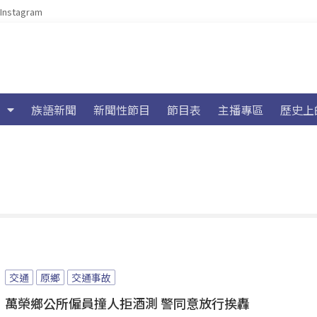
Instagram
族語新聞
新聞性節目
節目表
主播專區
歷史上
交通
原鄉
交通事故
萬榮鄉公所僱員撞人拒酒測 警同意放行挨轟