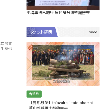
平埔專法已施行 原民身分法暫緩審查
文化小辭典
路口設置
，生意也
魯凱族
【魯凱族語】ta‘avalra ‘i tatolohae ni｜
萬山部落勇士祭的由來