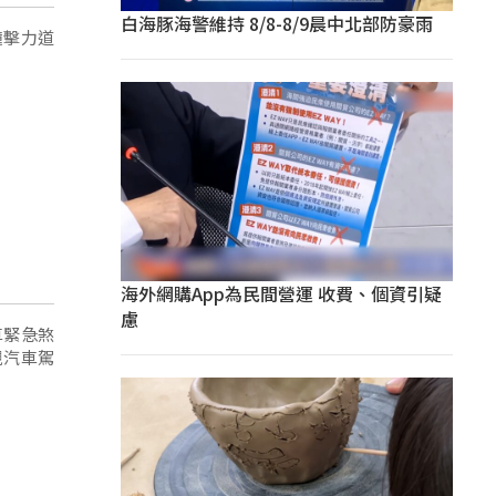
白海豚海警維持 8/8-8/9晨中北部防豪雨
撞擊力道
海外網購App為民間營運 收費、個資引疑
慮
車緊急煞
規汽車駕