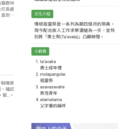
過霧鹿林
公尺高處
文化介紹
，直到其
才發現事
傳統祖靈祭是一系列為期四個月的祭典，
現今配合族人工作求學濃縮為一天，並特
別將「勇士祭(Ta‘avala)」凸顯辦理。
小辭典
ta‘avalra
勇士成年禮
molapangolai
祖靈祭
子騎機車
asavasavahe
到，確認
男性青年
...。
atamatama
父字輩的稱呼
歷史上的今天