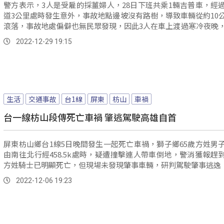
警方表示，3人是受雇的採薑婦人，28日下班共乘1輛吉普車，經
道3公里處時發生意外，事故地點邊坡沒有路樹，導致車輛從約10
滾落，事故地處偏僻也無民眾發現，因此3人在車上渡過寒冷夜晚
中一名婦人家屬等不到家人回家，今天(29)沿著工作路線尋找，
2022-12-29 19:15
故人車，並報案求救。
生活
交通事故
台1線
屏東
枋山
車禍
台一線枋山段傳死亡車禍 肇逃駕駛高雄自首
屏東枋山鄉台1線5日晚間發生一起死亡車禍，獅子鄉65歲方姓男
由南往北行經458.5k處時，疑遭撞擊連人帶車倒地，警消獲報趕
方姓騎士已明顯死亡，但現場未發現肇事車輛，研判駕駛肇事逃逸，緊
2022-12-06 19:23