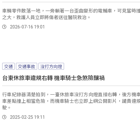
車輛零件散落一地，一旁躺著一台歪曲變形的電輔車，可見當時
之大，救護人員立即將傷者送往醫院救治。
2026-07-16 19:01
交通
交通事故
沒打方向燈
台東休旅車違規右轉 機車騎士急煞險釀禍
行車紀錄器清楚拍到，一臺休旅車沒打方向燈直接右轉，後方機
車差點撞上相當危險，而機車騎士也立即上網公開影片，譴責違
駛。
2025-02-25 19:11