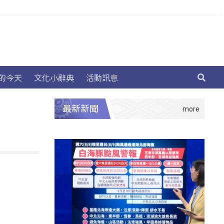
的今天
文化小辭典
活動訊息
最新新聞