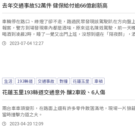
去年交通事故52萬件 健保給付逾66億創新高
車輛停在路口、綠燈了卻不走，路過民眾發現該駕駛趴在方向盤
報案，警方到場發現車內都是酒味，原來這名陳姓駕駛，前一天
喝酒到凌晨2時，睡了一覺又出門上班，沒想到還在「隔夜醉」，
標被依照《公共危險罪》移送。
2023-07-04 12:27
生活
193縣道
交通事故
對撞
花蓮玉里
車禍
花蓮玉里193縣道交通意外 釀2車毀、6人傷
兩台車車頭變形，在路面上還有許多零件散落滿地，現場一片狼
當時撞擊力道之大。
2023-04-20 12:09