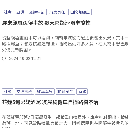
社會
風災
交通事故
屏東九如
山陀兒颱風
屏東颱風夜傳事故 疑天雨路滑兩車擦撞
從監視器畫面中可以看到，兩輛車疾駛而過之後發出火光，其中
毀損嚴重；警方接獲通報後，隨時出動許多人員，在大雨中想盡
受傷民眾脫困。
2024-10-02 12:21
社會
交通事故
紅葉溫泉
花蓮萬榮
酒駕
花蓮5旬男疑酒駕 凌晨騎機車自撞路樹不治
花蓮紅葉部落2日清晨發生一起嚴重自撞意外，車主拖鞋飛出、玻
散落一地，可見當時撞擊力道之大，附近居民也在睡夢中被猛烈