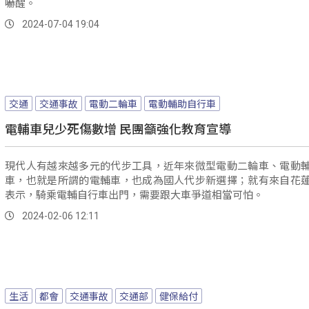
嚇醒。
2024-07-04 19:04
交通
交通事故
電動二輪車
電動輔助自行車
電輔車兒少死傷數增 民團籲強化教育宣導
現代人有越來越多元的代步工具，近年來微型電動二輪車、電動
車，也就是所謂的電輔車，也成為國人代步新選擇；就有來自花
表示，騎乘電輔自行車出門，需要跟大車爭道相當可怕。
2024-02-06 12:11
生活
都會
交通事故
交通部
健保給付