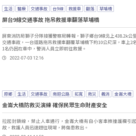
生活
醫療
交通事故
台9線
救援車
翻落
草埔橋
屏台9線交通事故 拖吊救援車翻落草埔橋
屏東消防局獅子分隊接獲警察局轉報，獅子鄉台9線北上438.2k公
交通事故，一台道路拖吊救援車翻覆草埔橋下約10公尺深，車上2
1名仍困在車中，警消人員立即前往救援。
2022-07-03 12:16
原鄉
生活
交通事故
南迴公路
拓寬
救災
義消
金崙大橋
金崙大橋防救災演練 確保民眾生命財產安全
拉起封鎖線，禁止人車通行，金崙大橋有自小客車擦撞護欄引
故，救護人員迅速趕往現場，將傷患救出。