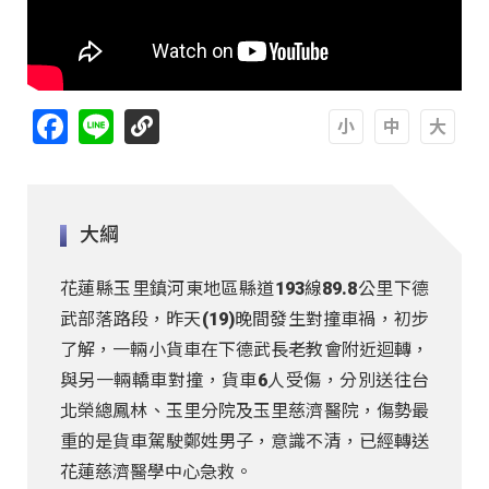
Facebook
Line
A
A
A
大綱
花蓮縣玉里鎮河東地區縣道193線89.8公里下德
武部落路段，昨天(19)晚間發生對撞車禍，初步
了解，一輛小貨車在下德武長老教會附近迴轉，
與另一輛轎車對撞，貨車6人受傷，分別送往台
北榮總鳳林、玉里分院及玉里慈濟醫院，傷勢最
重的是貨車駕駛鄭姓男子，意識不清，已經轉送
花蓮慈濟醫學中心急救。