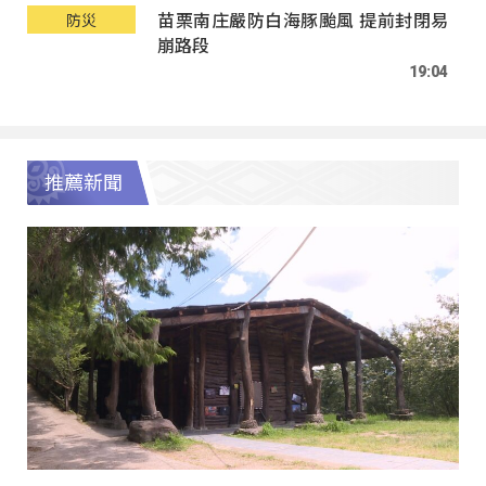
苗栗南庄嚴防白海豚颱風 提前封閉易
防災
崩路段
19:04
推薦新聞