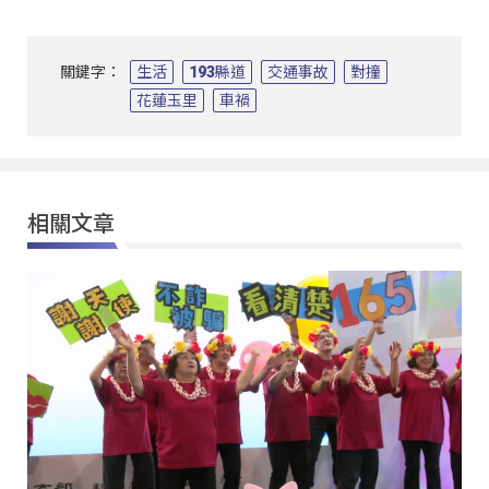
關鍵字：
生活
193縣道
交通事故
對撞
花蓮玉里
車禍
相關文章