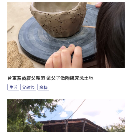
台東窯藝慶父親節 邀父子做陶碗感念土地
生活
父親節
窯藝