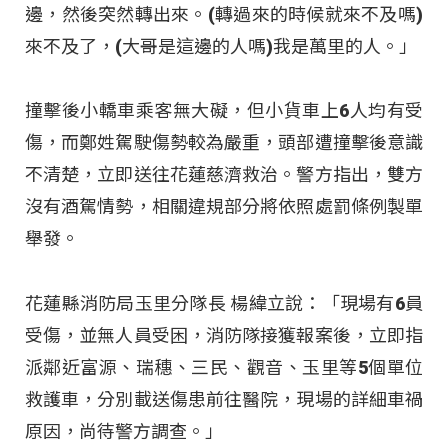
邊，然後突然轉出來。(轉過來的時候就來不及嗎)
來不及了，(大哥是這邊的人嗎)我是萬里的人。」
撞擊後小轎車乘客無大礙，但小貨車上6人均有受
傷，而鄭姓駕駛傷勢較為嚴重，頭部遭撞擊後意識
不清楚，立即送往花蓮慈濟救治。警方指出，雙方
沒有酒駕情勢，相關違規部分將依照處罰條例製單
舉發。
花蓮縣消防局玉里分隊長 楊緯立說：「現場有6員
受傷，並無人員受困，消防隊接獲報案後，立即指
派鄰近富源、瑞穗、三民、觀音、玉里等5個單位
救護車，分別載送傷患前往醫院，現場的詳細車禍
原因，尚待警方調查。」