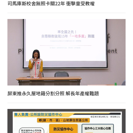
司馬庫斯校舍無照卡關22年 衝擊童受教權
屏東推永久屋地籍分割分照 解長年產權難題