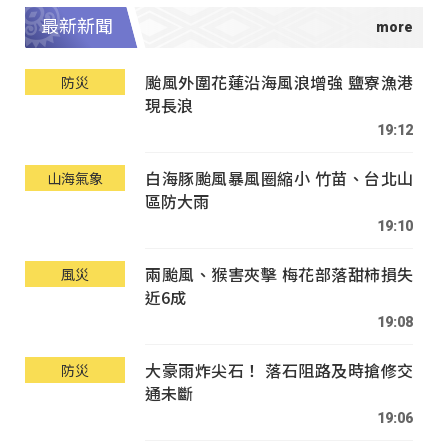
最新新聞
颱風外圍花蓮沿海風浪增強 鹽寮漁港
防災
現長浪
19:12
白海豚颱風暴風圈縮小 竹苗、台北山
山海氣象
區防大雨
19:10
兩颱風、猴害夾擊 梅花部落甜柿損失
風災
近6成
19:08
大豪雨炸尖石！ 落石阻路及時搶修交
防災
通未斷
19:06