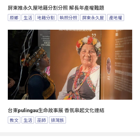
屏東推永久屋地籍分割分照 解長年產權難題
原鄉
生活
地籍分割
執照分照
屏東永久屋
產地權
台東pulingau生命故事展 香氛串起文化連結
教文
生活
巫師
排灣族