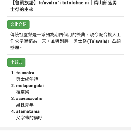
【魯凱族語】ta‘avalra ‘i tatolohae ni｜萬山部落勇
士祭的由來
文化介紹
傳統祖靈祭是一系列為期四個月的祭典，現今配合族人工
作求學濃縮為一天，並特別將「勇士祭(Ta‘avala)」凸顯
辦理。
小辭典
ta‘avalra
勇士成年禮
molapangolai
祖靈祭
asavasavahe
男性青年
atamatama
父字輩的稱呼