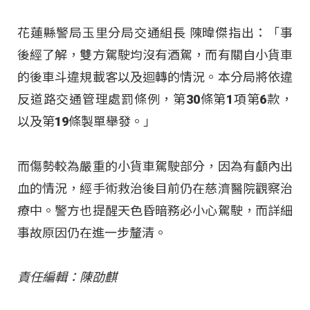
花蓮縣警局玉里分局交通組長 陳暐傑指出：「事
後經了解，雙方駕駛均沒有酒駕，而有關自小貨車
的後車斗違規載客以及迴轉的情況。本分局將依違
反道路交通管理處罰條例，第30條第1項第6款，
以及第19條製單舉發。」
而傷勢較為嚴重的小貨車駕駛部分，因為有顱內出
血的情況，經手術救治後目前仍在慈濟醫院觀察治
療中。警方也提醒天色昏暗務必小心駕駛，而詳細
事故原因仍在進一步釐清。
責任編輯：陳劭麒