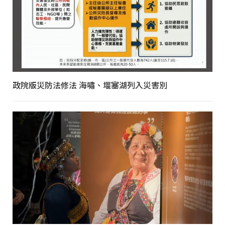
政院版災防法修法 海嘯、堰塞湖列入災害別